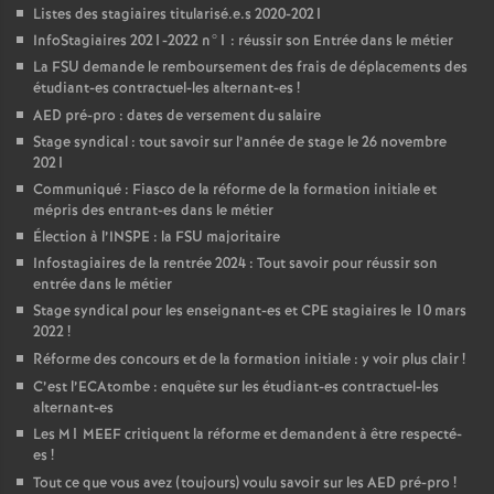
Listes des stagiaires titularisé.e.s 2020-2021
InfoStagiaires 2021-2022 n°1 : réussir son Entrée dans le métier
La
FSU
demande le remboursement des frais de déplacements des
étudiant-es contractuel-les alternant-es
!
AED
pré-pro : dates de versement du salaire
Stage syndical : tout savoir sur l’année de stage le 26 novembre
2021
Communiqué : Fiasco de la réforme de la formation initiale et
mépris des entrant-es dans le métier
Élection à l’
INSPE
: la
FSU
majoritaire
Infostagiaires de la rentrée 2024 : Tout savoir pour réussir son
entrée dans le métier
Stage syndical pour les enseignant-es et
CPE
stagiaires le 10 mars
2022
!
Réforme des concours et de la formation initiale : y voir plus clair
!
C’est l’ECAtombe : enquête sur les étudiant-es contractuel-les
alternant-es
Les M1
MEEF
critiquent la réforme et demandent à être respecté-
es
!
Tout ce que vous avez (toujours) voulu savoir sur les
AED
pré-pro
!