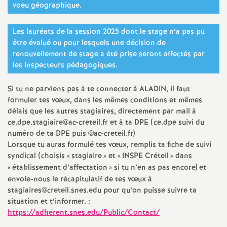
voeu géographique.
o
Les lauréats de la session 2025 dont le stage n’a pas pu
u
être évalué ou pour lesquels une décision de
renouvellement de stage a été prise seront affectés par
les inspecteurs pédagogiques.
r
Si tu ne parviens pas à te connecter à
ALADIN
, il faut
s
formuler tes vœux, dans les mêmes conditions et mêmes
délais que les autres stagiaires, directement par mail à
ce.dpe.stagiaire@ac-creteil.fr et à ta
DPE
(ce.dpe suivi du
numéro de ta
DPE
puis @ac-creteil.fr)
Lorsque tu auras formulé tes vœux, remplis ta fiche de suivi
syndical (choisis «
stagiaire
» et «
INSPE
Créteil
» dans
«
établissement d’affectation
» si tu n’en as pas encore) et
envoie-nous le récapitulatif de tes vœux à
stagiaires@creteil.snes.edu pour qu’on puisse suivre ta
situation et t’informer. :
https://adherent.snes.edu/Public/Contact/