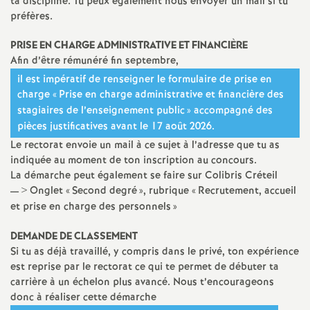
ta discipline. Tu peux également nous envoyer un mail si tu
préfères.
PRISE
EN
CHARGE
ADMINISTRATIVE
ET
FINANCI
È
RE
Afin d’être rémunéré fin septembre,
il est impératif de renseigner le formulaire de prise en
charge «
Prise en charge administrative et financière des
stagiaires de l’enseignement public
» accompagné des
pièces justificatives avant le 17 août 2026.
Le rectorat envoie un mail à ce sujet à l’adresse que tu as
indiquée au moment de ton inscription au concours.
La démarche peut également se faire sur Colibris Créteil
— > Onglet «
Second degré
», rubrique «
Recrutement, accueil
et prise en charge des personnels
»
DEMANDE
DE
CLASSEMENT
Si tu as déjà travaillé, y compris dans le privé, ton expérience
est reprise par le rectorat ce qui te permet de débuter ta
carrière à un échelon plus avancé. Nous t’encourageons
donc à réaliser cette démarche