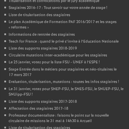
Titularisation et convocations par le jury académique
Stagiaires 2016-17 : Tout savoir sur votre année de stage
!
Liste de titularisation des stagiaires
Le plan Académique de Formation
PAF
2016/2017 et les stages
«
reformes
»
Informations de rentrée des stagiaires
Teach for France : quand le privé s’invite à l’Education Nationale
Liste des supports stagiaires 2018-2019
Circulaire mutations inter-académique pour les stagiaires
Le 25 janvier, votez pour la liste
FSU
-
UNEF
à l’
ESPE
!
Stage Entrée dans le métiers pour stagiaires et néo-titulaires le
17 mars 2017
Evaluation, titularisation, mutations : toutes les infos stagiaires
!
Le 31 janvier, votez pour
SNEP
-
FSU
, le
SNES
-
FSU
, le
SNUEP
-
FSU
, le
SNUipp-
FSU
!
Liste des supports stagiaires 2017-2018
Affectation des stagiaires 2017-18
Professeur documentaliste : faisons le point sur la nouvelle
circulaire de missions le 31 mai à 14h30 à Arcueil
Liste de titularisation des stagiaires