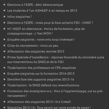
Elections à l’
ESPE
: déni démocratique
Les titulaires d
?un
M2MEEF
à mi-temps en 2015
Infos stagiaires
!
Elections à l’
ESPE
: votez pour la liste unitaire
FSU
-
UNEF
!
M1
MEEF
en alternance : Moins de formation, plus de
compagnonnage : c
?est
NON
!
Enquête stagiaires : votre avis nous intéresse
!
Crise du recrutement : rions un peu
Affectation des stagiaires rentrée 2015
Prime Spéciale d’Installation : réponse favorable du ministère suite
aux interventions du
SNES
et de la
FSU
Titularisation des professeurs et
CPE
stagiaires
Enquête stagiaires sur la formation 2014-2015
Dernière liste des supports stagiaires 2015-16
Titularisation : le
SNES
défend vos revendications
Formation des enseignant-e-s : Non à l’apprentissage, oui au pré-
recrutement
!
Affectation des stagiaires 2015-16 à Créteil
Stagiaires 2015-16 : Tout savoir sur votre année de stage
!