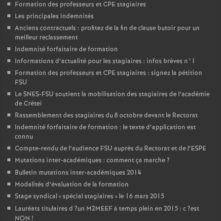
Formation des professeurs et
CPE
stagiaires
Les principales indemnités
Anciens contractuels : profitez de la fin de clause butoir pour un
meilleur reclassement
Indemnité forfaitaire de formation
Informations d’actualité pour les stagiaires : infos brèves n°1
Formation des professeurs et
CPE
stagiaires : signez la pétition
FSU
Le
SNES
-
FSU
soutient la mobilisation des stagiaires de l’académie
de Crétei
Rassemblement des stagiaires du 8 octobre devant le Rectorat
Indemnité forfaitaire de formation : le texte d’application est
connu
Compte-rendu de l’audience
FSU
auprès du Rectorat et de l’
ESPE
Mutations inter-académiques : comment ça marche
?
Bulletin mutations inter-académiques 2014
Modalités d’évaluation de la formation
Stage syndical «
spécial stagiaires
» le 16 mars 2015
Lauréats titulaires d
?un
M2MEEF
à temps plein en 2015 : c
?est
NON
!