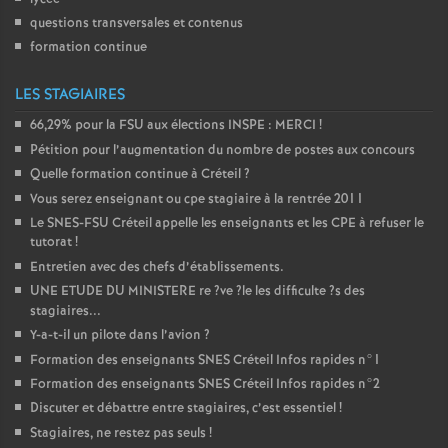
questions transversales et contenus
formation continue
LES STAGIAIRES
66,29% pour la
FSU
aux élections
INSPE
:
MERCI
!
Pétition pour l’augmentation du nombre de postes aux concours
Quelle formation continue à Créteil
?
Vous serez enseignant ou cpe stagiaire à la rentrée 2011
Le
SNES
-
FSU
Créteil appelle les enseignants et les
CPE
à refuser le
tutorat
!
Entretien avec des chefs d’établissements.
UNE
ETUDE
DU
MINISTERE
re
?ve
?le les difficulte
?s des
stagiaires...
Y-a-t-il un pilote dans l’avion
?
Formation des enseignants
SNES
Créteil Infos rapides n°1
Formation des enseignants
SNES
Créteil Infos rapides n°2
Discuter et débattre entre stagiaires, c’est essentiel
!
Stagiaires, ne restez pas seuls
!