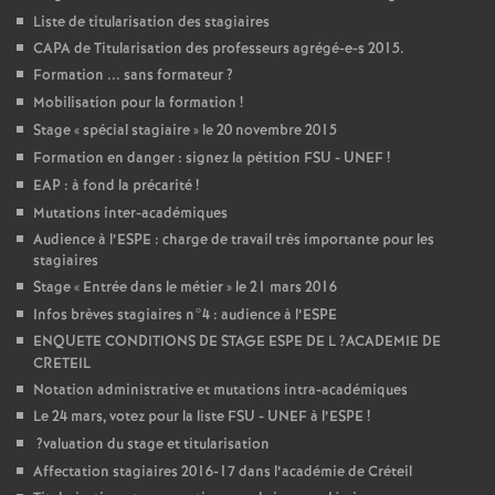
Liste de titularisation des stagiaires
CAPA
de Titularisation des professeurs agrégé-e-s 2015.
Formation ... sans formateur
?
Mobilisation pour la formation
!
Stage «
spécial stagiaire
» le 20 novembre 2015
Formation en danger : signez la pétition
FSU
-
UNEF
!
EAP
: à fond la précarité
!
Mutations inter-académiques
Audience à l’
ESPE
: charge de travail très importante pour les
stagiaires
Stage «
Entrée dans le métier
» le 21 mars 2016
Infos brèves stagiaires n°4 : audience à l’
ESPE
ENQUETE
CONDITIONS
DE
STAGE
ESPE
DE
L
?
ACADEMIE
DE
CRETEIL
Notation administrative et mutations intra-académiques
Le 24 mars, votez pour la liste
FSU
-
UNEF
à l’
ESPE
!
?valuation du stage et titularisation
Affectation stagiaires 2016-17 dans l’académie de Créteil