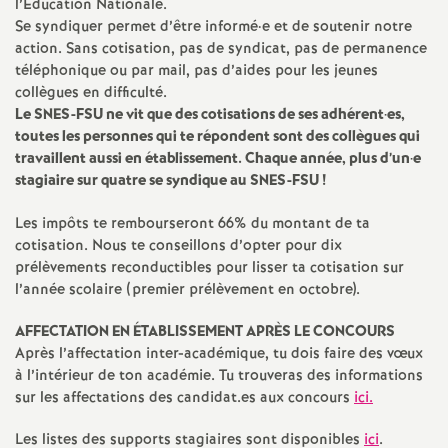
e
l’Éducation Nationale.
Se syndiquer permet d’être informé
·
e et de soutenir notre
s
action. Sans cotisation, pas de syndicat, pas de permanence
téléphonique ou par mail, pas d’aides pour les jeunes
E
collègues en difficulté.
Le
SNES
-
FSU
ne vit que des cotisations de ses adhérent
·
es,
toutes les personnes qui te répondent sont des collègues qui
n
travaillent aussi en établissement. Chaque année, plus d’un
·
e
stagiaire sur quatre se syndique au
SNES
-
FSU
!
s
Les impôts te rembourseront 66% du montant de ta
e
cotisation. Nous te conseillons d’opter pour dix
prélèvements reconductibles pour lisser ta cotisation sur
l’année scolaire (premier prélèvement en octobre).
i
AFFECTATION
EN
É
TABLISSEMENT
APR
ÈS
LE
CONCOURS
g
Après l’affectation inter-académique, tu dois faire des vœux
à l’intérieur de ton académie. Tu trouveras des informations
n
sur les affectations des candidat.es aux concours
ici.
Les listes des supports stagiaires sont disponibles
ici
.