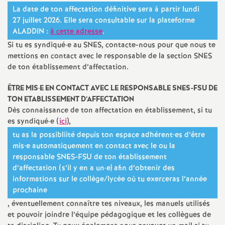
La date de ton affectation définitive sera à partir lundi
27 juillet 2026. Elle sera consultable sur la plateforme
ALADDIN
:
à cette adresse
.
Si tu es syndiqué
·
e au
SNES
, contacte-nous pour que nous te
mettions en contact avec le responsable de la section
SNES
de ton établissement d’affectation.
Ê
TRE
MIS
·
E
EN
CONTACT
AVEC
LE
RESPONSABLE
SNES
-
FSU
DE
TON
ETABLISSEMENT
D’
AFFECTATION
Dès connaissance de ton affectation en établissement, si tu
es syndiqué
·
e (
ici
),
tu as la possibliité depuis ton espace adhérent•es d’être
mis•e automatiquement en contact avec le ou la
responsable
SNES
-
FSU
de ton établissement
d’affectation (s’il y en a un
·
e) afin d’obtenir des
informations sur le collège/lycée où tu exerceras l’année
prochaine
, éventuellement connaître tes niveaux, les manuels utilisés
et pouvoir joindre l’équipe pédagogique et les collègues de