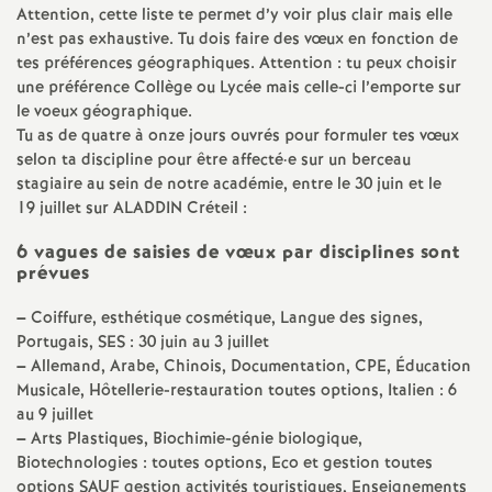
e
Attention, cette liste te permet d’y voir plus clair mais elle
n’est pas exhaustive. Tu dois faire des vœux en fonction de
m
tes préférences géographiques.
Attention : tu peux choisir
une préférence Collège ou Lycée mais celle-ci l’emporte sur
le voeux géographique.
e
Tu as de quatre à onze jours ouvrés pour formuler tes vœux
selon ta discipline pour être affecté
·
e sur un berceau
n
stagiaire au sein de notre académie, entre le 30 juin et le
19 juillet sur
ALADDIN
Créteil :
t
6 vagues de saisies de vœux par disciplines sont
prévues
s
–
Coiffure, esthétique cosmétique, Langue des signes,
d
Portugais,
SES
: 30 juin au 3 juillet
–
Allemand, Arabe, Chinois, Documentation,
CPE
, Éducation
Musicale, Hôtellerie-restauration toutes options, Italien : 6
e
au 9 juillet
–
Arts Plastiques, Biochimie-génie biologique,
S
Biotechnologies : toutes options, Eco et gestion toutes
options
SAUF
gestion activités touristiques, Enseignements