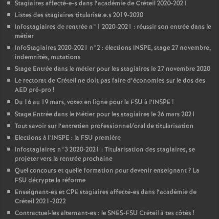
Stagiaires affecté-e-s dans l’académie de Créteil 2020-2021
Listes des stagiaires titularisé.e.s 2019-2020
Infostagiaires de rentrée n°1 2020-2021 : réussir son entrée dans le
métier
InfoStagiaires 2020-2021 n°2 : élections
INSPE
, stage 27 novembre,
indemnités, mutations
Stage Entrée dans le métier pour les stagiaires le 27 novembre 2020
Le rectorat de Créteil ne doit pas faire d’économies sur le dos des
AED
pré-pro
!
Du 16 au 19 mars, votez en ligne pour la
FSU
à l’
INSPE
!
Stage Entrée dans le Métier pour les stagiaires le 26 mars 2021
Tout savoir sur l’entretien professionnel/oral de titularisation
Elections à l’
INSPE
: la
FSU
première
Infostagiaires n°3 2020-2021 : Titularisation des stagiaires, se
projeter vers la rentrée prochaine
Quel concours et quelle formation pour devenir enseignant
? La
FSU
décrypte la réforme
Enseignant-es et
CPE
stagiaires affecté-es dans l’académie de
Créteil 2021-2022
Contractuel-les alternant-es : le
SNES
-
FSU
Créteil à tes côtés
!