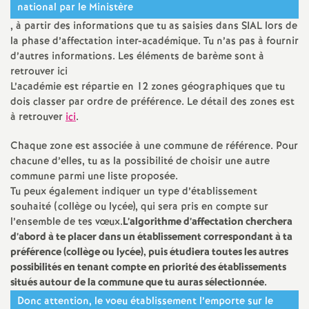
national par le Ministère
é
, à partir des informations que tu as saisies dans
SIAL
lors de
la phase d’affectation inter-académique. Tu n’as pas à fournir
O
d’autres informations. Les éléments de barème sont à
retrouver ici
r
L’académie est répartie en 12 zones géographiques que tu
dois classer par ordre de préférence. Le détail des zones est
à retrouver
ici
.
l
Chaque zone est associée à une commune de référence. Pour
é
chacune d’elles, tu as la possibilité de choisir une autre
commune parmi une liste proposée.
a
Tu peux également indiquer un type d’établissement
souhaité (collège ou lycée), qui sera pris en compte sur
l’ensemble de tes vœux.
L’algorithme d’affectation cherchera
n
d’abord à te placer dans un établissement correspondant à ta
préférence (collège ou lycée), puis étudiera toutes les autres
s
possibilités en tenant compte en priorité des établissements
situés autour de la commune que tu auras sélectionnée.
T
Donc attention, le voeu établissement l’emporte sur le