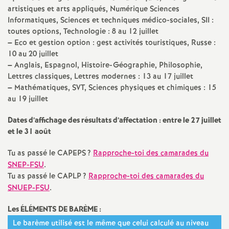
e
artistiques et arts appliqués, Numérique Sciences
Informatiques, Sciences et techniques médico-sociales,
SII
:
toutes options, Technologie : 8 au 12 juillet
c
–
Eco et gestion option : gest activités touristiques, Russe :
10 au 20 juillet
o
–
Anglais, Espagnol, Histoire-Géographie, Philosophie,
Lettres classiques, Lettres modernes : 13 au 17 juillet
n
–
Mathématiques,
SVT
, Sciences physiques et chimiques : 15
au 19 juillet
d
Dates d’affichage des résultats d’affectation : entre le 27 juillet
et le 31 août
d
Tu as passé le
CAPEPS
?
Rapproche-toi des camarades du
e
SNEP
-
FSU
.
Tu as passé le
CAPLP
?
Rapproche-toi des camarades du
SNUEP
-
FSU
.
g
Les ÉLÉ
MENTS
DE
BAR
È
ME
:
r
Le barème utilisé est le même que celui calculé au niveau