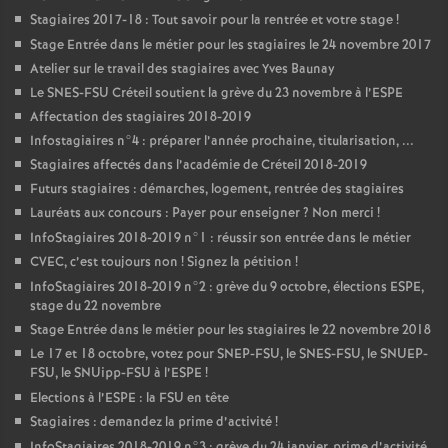
Stagiaires 2017-18 : Tout savoir pour la rentrée et votre stage
!
Stage Entrée dans le métier pour les stagiaires le 24 novembre 2017
Atelier sur le travail des stagiaires avec Yves Baunay
Le
SNES
-
FSU
Créteil soutient la grève du 23 novembre à l’
ESPE
Affectation des stagiaires 2018-2019
Infostagiaires n°4 : préparer l’année prochaine, titularisation, ...
Stagiaires affectés dans l’académie de Créteil 2018-2019
Futurs stagiaires : démarches, logement, rentrée des stagiaires
Lauréats aux concours : Payer pour enseigner
? Non merci
!
InfoStagiaires 2018-2019 n°1 : réussir son entrée dans le métier
CVEC
, c’est toujours non
! Signez la pétition
!
InfoStagiaires 2018-2019 n°2 : grève du 9 octobre, élections
ESPE
,
stage du 22 novembre
Stage Entrée dans le métier pour les stagiaires le 22 novembre 2018
Le 17 et 18 octobre, votez pour
SNEP
-
FSU
, le
SNES
-
FSU
, le
SNUEP
-
FSU
, le SNUipp-
FSU
à l’
ESPE
!
Elections à l’
ESPE
: la
FSU
en tête
Stagiaires : demandez la prime d’activité
!
InfoStagiaires 2018-2019 n°3 : grève du 24 janvier, prime d’activité,