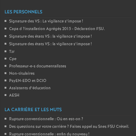
LES PERSONNELS
Signature des
VS
: La vigilance s’impose
!
Capa d
?installation Agrégés 2015 - Déclaration
FSU
.
Signature des états
VS
: la vigilance s’impose
!
Signature des états
VS
: la vigilance s’impose
!
Tzr
Cpe
Professeur-e-s documentalistes
Non-titulaires
PsyEN-
EDO
et
DCIO
Assistants d’éducation
AESH
LA CARRIÈRE ET LES MUTS
Rupture conventionnelle : Où en est-on
?
Des questions sur votre carrière
? Faites appel au Snes
FSU
Créteil.
Rupture conventionnelle : enfin du nouveau
!