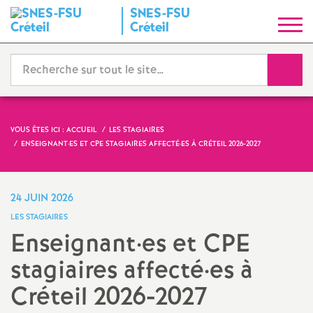
SNES
-
FSU
S
Créteil
y
Reche
n
d
VOUS ÊTES ICI :
ACCUEIL
LES STAGIAIRES
ENSEIGNANT
·
ES ET
CPE
STAGIAIRES AFFECTÉ
·
ES À CRÉTEIL 2026-2027
i
c
24 JUIN 2026
LES STAGIAIRES
a
Enseignant
·
es et
CPE
stagiaires affecté
·
es à
t
Créteil 2026-2027
N