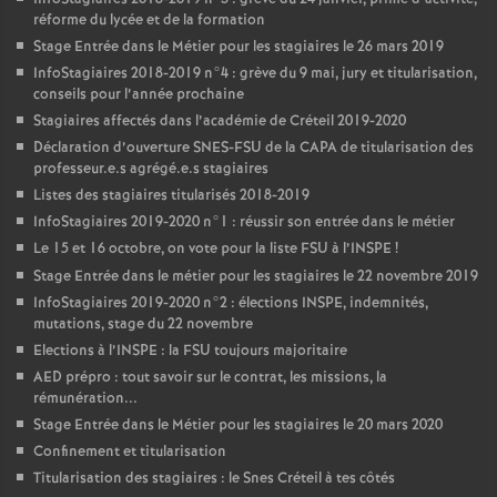
réforme du lycée et de la formation
Stage Entrée dans le Métier pour les stagiaires le 26 mars 2019
InfoStagiaires 2018-2019 n°4 : grève du 9 mai, jury et titularisation,
conseils pour l’année prochaine
Stagiaires affectés dans l’académie de Créteil 2019-2020
Déclaration d’ouverture
SNES
-
FSU
de la
CAPA
de titularisation des
professeur.e.s agrégé.e.s stagiaires
Listes des stagiaires titularisés 2018-2019
InfoStagiaires 2019-2020 n°1 : réussir son entrée dans le métier
Le 15 et 16 octobre, on vote pour la liste
FSU
à l’
INSPE
!
Stage Entrée dans le métier pour les stagiaires le 22 novembre 2019
InfoStagiaires 2019-2020 n°2 : élections
INSPE
, indemnités,
mutations, stage du 22 novembre
Elections à l’
INSPE
: la
FSU
toujours majoritaire
AED
prépro : tout savoir sur le contrat, les missions, la
rémunération...
Stage Entrée dans le Métier pour les stagiaires le 20 mars 2020
Confinement et titularisation
Titularisation des stagiaires : le Snes Créteil à tes côtés