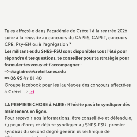
a
t
Tu es affecté
·
e dans l’académie de Créteil à la rentrée 2026
suite à la réussite au concours du
CAPES
,
CAPET
, concours
i
CPE
, Psy-
EN
ou à l’agrégation
?
Les militant
·
es du
SNES
-
FSU
sont disponibles tout l’été pour
o
répondre à tes questions, te conseiller pour ta stratégie pour
formuler tes vœux et t’accompagner :
n
=> stagiaires@creteil.snes.edu
=> 06 95 47 01 40
Groupe facebook pour les lauréat
·
es des concours affecté
·
es
a
à Créteil ->
ici
l
LA
PREMIERE
CHOSE
À
FAIRE
: N’hésite pas à te syndiquer dès
maintenant en ligne.
d
Pour recevoir nos informations, être conseillé
·
e et défendu
·
e,
tu peux d’ores et déjà te syndiquer au
SNES
-
FSU
, premier
syndicat du second degré général et technique de