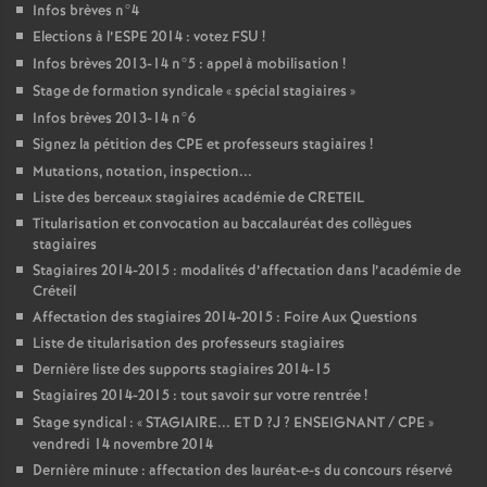
Infos brèves n°4
Elections à l’
ESPE
2014 : votez
FSU
!
Infos brèves 2013-14 n°5 : appel à mobilisation
!
Stage de formation syndicale «
spécial stagiaires
»
Infos brèves 2013-14 n°6
Signez la pétition des
CPE
et professeurs stagiaires
!
Mutations, notation, inspection...
Liste des berceaux stagiaires académie de
CRETEIL
Titularisation et convocation au baccalauréat des collègues
stagiaires
Stagiaires 2014-2015 : modalités d’affectation dans l’académie de
Créteil
Affectation des stagiaires 2014-2015 : Foire Aux Questions
Liste de titularisation des professeurs stagiaires
Dernière liste des supports stagiaires 2014-15
Stagiaires 2014-2015 : tout savoir sur votre rentrée
!
Stage syndical : «
STAGIAIRE
...
ET
D
?J
?
ENSEIGNANT
/
CPE
»
vendredi 14 novembre 2014
Dernière minute : affectation des lauréat-e-s du concours réservé