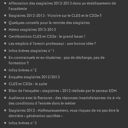
Affectation des stagiaires 2012-2013 dans un établissement de
l’académie
Stagiaires 2012-2013 : Victoire sur le
CLES
et le C2I2e
!!
Quelques conseils pour la rentrée des stagiaires
Mémo stagiaires 2012-2013
Certifications
CLES
et C2I2e : le grand bazar
!
Les emplois d
?avenir professeur : une bonne idée
?
Infos brèves stagiaires n°1
Ex-contractuels et ex-titulaires : pas de décharge, pas de
formation
!!
Infos brèves n°2
Enquête stagiaires 2012/2013
CLES
et C2I2e : la suite
Bilan de l’enquête «
stagiaires
» 2012 réalisée par le secteur
EDM
Audience avec le Rectorat : des réponses insatisfaisantes vis-à-vis
des conditions d
?entrée dans le métier
Stagiaires 2012 : Malheureusement, vous risquez de ne pas être la
dernière «
génération sacrifiée
»
Infos brèves n°3