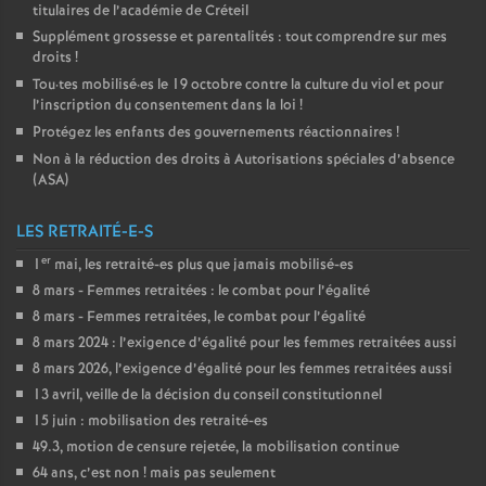
titulaires de l’académie de Créteil
Supplément grossesse et parentalités : tout comprendre sur mes
droits
!
Tou
·
tes mobilisé
·
es le 19 octobre contre la culture du viol et pour
l’inscription du consentement dans la loi
!
Protégez les enfants des gouvernements réactionnaires
!
Non à la réduction des droits à Autorisations spéciales d’absence
(
ASA
)
LES RETRAITÉ-E-S
er
1
mai, les retraité-es plus que jamais mobilisé-es
8 mars - Femmes retraitées : le combat pour l’égalité
8 mars - Femmes retraitées, le combat pour l’égalité
8 mars 2024 : l’exigence d’égalité pour les femmes retraitées aussi
8 mars 2026, l’exigence d’égalité pour les femmes retraitées aussi
13 avril, veille de la décision du conseil constitutionnel
15 juin : mobilisation des retraité-es
49.3, motion de censure rejetée, la mobilisation continue
64 ans, c’est non
! mais pas seulement