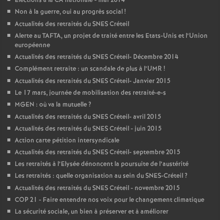
Elections à la
CA
nationale - mai 2014
Non à la guerre, oui au progrès social
!
Actualités des retraités du
SNES
Créteil
Alerte au
TAFTA
, un projet de traité entre les Etats-Unis et l’Union
européenne
Actualités des retraités du
SNES
Créteil- Décembre 2014
Complément retraite : un scandale de plus à l’
UMR
!
Actualités des retraités du
SNES
Créteil- Janvier 2015
Le 17 mars, journée de mobilisation des retraité-e-s
MGEN
: où va la mutuelle
?
Actualités des retraités du
SNES
Créteil- avril 2015
Actualités des retraités du
SNES
Créteil - juin 2015
Action carte pétition intersyndicale
Actualités des retraités du
SNES
Créteil- septembre 2015
Les retraités à l’Elysée dénoncent la poursuite de l’austérité
Les retraités : quelle organisation au sein du
SNES
-Créteil
?
Actualités des retraités du
SNES
Créteil - novembre 2015
COP
21 - Faire entendre nos voix pour le changement climatique
La sécurité sociale, un bien à préserver et à améliorer