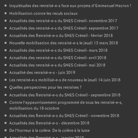
Inquiétudes des retraité-e-s face aux projets d’Emmanuel Macron
!
Mobilisation contre les reculs sociaux
Actualités des retraité-e-s du
SNES
Créteil- novembre 2017
Actualités des retraité-e-s du
SNES
Créteil- septembre 2017
Actualités des Retraité-e-s du
SNES
Créteil - février 2018
Nouvelle mobilisation des retraité-e-s le jeudi 15 mars 2018
Actualités des retraité-e-s du
SNES
Créteil- mars 2018
Actualités des retraité-e-s du
SNES
Créteil- avril 2018
Actualités des retraité-e-s du
SNES
Créteil- mai 2018
Actualité des retraité-e-s - juin 2019
Les retraité-e-s mobilisé-e-s de nouveau le jeudi 14 juin 2018
Quelles perspectives pour les retraites
?
Actualités des Retraité-e-s du
SNES
Créteil - septembre 2018
Contre l’appauvrissement programmé de tous les retraité-e-s,
mobilisation du 18 octobre
Actualités des Retraité-e-s du
SNES
Créteil - novembre 2018
Actualités des Retraité-e-s - décembre 2018
De l’horreur à la colère. De la colère à la lutte