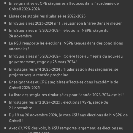
Enseignant.es et
CPE
stagiaires affecté.es dans l’académie de
Créteil 2023-2024
Listes des stagiaires titularisé.es 2022-2023
InfoStagiaires 2023-2024 n°1 : réussir son Entrée dans le métier
InfoStagiaires n°2 2023-2024 : élections
INSPE
, stage du
24 novembre
La
FSU
remporte les élections
INSPE
tenues dans des conditions
anormales
!
InfoStagiaires n°3 2023-2024 : Colère face au mépris du nouveau
gouvernement, stage du 28 mars 2024
!
Infostagiaires n°4 2023-2024 : Titularisation des stagiaires, se
projeter vers la rentrée prochaine
Enseignant
·
es et
CPE
stagiaires affecté
·
es dans l’académie de
Créteil 2024-2025
La liste des stagiaires titularisé
·
es pour l’année 2023-2024 est ici
!
Infostagiaires n°2 2024-2025 : élections
INSPE
, stage du
21 novembre
Du 19 au 20 novembre 2024, je vote
FSU
aux élections de l’
INSPE
de
Créteil
!
Avec 67,79% des voix, la
FSU
remporte largement les élections au