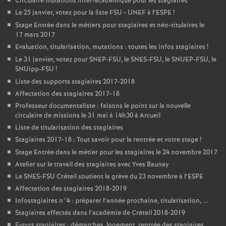
Circulaire mutations inter-académique pour les stagiaires
Le 25 janvier, votez pour la liste
FSU
-
UNEF
à l’
ESPE
!
Stage Entrée dans le métiers pour stagiaires et néo-titulaires le
17 mars 2017
Evaluation, titularisation, mutations : toutes les infos stagiaires
!
Le 31 janvier, votez pour
SNEP
-
FSU
, le
SNES
-
FSU
, le
SNUEP
-
FSU
, le
SNUipp-
FSU
!
Liste des supports stagiaires 2017-2018
Affectation des stagiaires 2017-18
Professeur documentaliste : faisons le point sur la nouvelle
circulaire de missions le 31 mai à 14h30 à Arcueil
Liste de titularisation des stagiaires
Stagiaires 2017-18 : Tout savoir pour la rentrée et votre stage
!
Stage Entrée dans le métier pour les stagiaires le 24 novembre 2017
Atelier sur le travail des stagiaires avec Yves Baunay
Le
SNES
-
FSU
Créteil soutient la grève du 23 novembre à l’
ESPE
Affectation des stagiaires 2018-2019
Infostagiaires n°4 : préparer l’année prochaine, titularisation, ...
Stagiaires affectés dans l’académie de Créteil 2018-2019
Futurs stagiaires : démarches, logement, rentrée des stagiaires