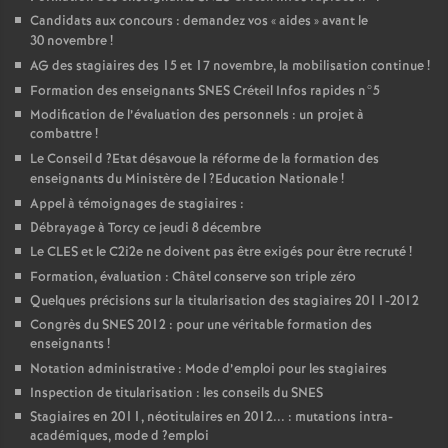
Candidats aux concours : demandez vos «
aides
» avant le
30 novembre
!
AG
des stagiaires des 15 et 17 novembre, la mobilisation continue
!
Formation des enseignants
SNES
Créteil Infos rapides n°5
Modification de l’évaluation des personnels : un projet à
combattre
!
Le Conseil d
?Etat désavoue la réforme de la formation des
enseignants du Ministère de l
?Education Nationale
!
Appel à témoignages de stagiaires :
Débrayage à Torcy ce jeudi 8 décembre
Le
CLES
et le C2i2e ne doivent pas être exigés pour être recruté
!
Formation, évaluation : Châtel conserve son triple zéro
Quelques précisions sur la titularisation des stagiaires 2011-2012
Congrès du
SNES
2012 : pour une véritable formation des
enseignants
!
Notation administrative : Mode d’emploi pour les stagiaires
Inspection de titularisation : les conseils du
SNES
Stagiaires en 2011, néotitulaires en 2012... : mutations intra-
académiques, mode d
?emploi