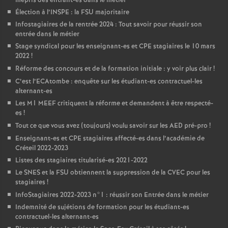
mépris des entrant-es dans le métier
Élection à l’
INSPE
: la
FSU
majoritaire
Infostagiaires de la rentrée 2024 : Tout savoir pour réussir son
entrée dans le métier
Stage syndical pour les enseignant-es et
CPE
stagiaires le 10 mars
2022
!
Réforme des concours et de la formation initiale : y voir plus clair
!
C’est l’ECAtombe : enquête sur les étudiant-es contractuel-les
alternant-es
Les M1
MEEF
critiquent la réforme et demandent à être respecté-
es
!
Tout ce que vous avez (toujours) voulu savoir sur les
AED
pré-pro
!
Enseignant-es et
CPE
stagiaires affecté-es dans l’académie de
Créteil 2022-2023
Listes des stagiaires titularisé-es 2021-2022
Le
SNES
et la
FSU
obtiennent la suppression de la
CVEC
pour les
stagiaires
!
InfoStagiaires 2022-2023 n°1 : réussir son Entrée dans le métier
Indemnité de sujétions de formation pour les étudiant-es
contractuel-les alternant-es