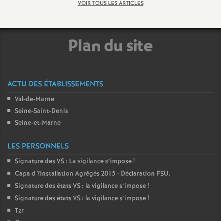
VOIR TOUS LES ARTICLES
é
O
Plan du site
r
ACTU DES ÉTABLISSEMENTS
l
Val-de-Marne
é
Seine-Saint-Denis
Seine-et-Marne
a
LES PERSONNELS
n
Signature des
VS
: La vigilance s’impose
!
Capa d
?installation Agrégés 2015 - Déclaration
FSU
.
Signature des états
VS
: la vigilance s’impose
!
s
Signature des états
VS
: la vigilance s’impose
!
Tzr
T