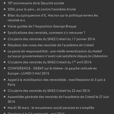
e
70
anniversaire de la Sécurité sociale
2026, pour la paix… et contre l’extrême droite
Bilan du quinquennat d’E. Macron sur la politique envers les
retraité-e-s
Visite guidée de l
?exposition George Braque
Syndicalisme des retraités, comment s’y retrouver
?
Circulaire des retraités du
SNES
Créteil du 17 janvier 2014
Résultats des votes des retraités de l’académie de Créteil
Le pacte de responsabilité : une vieille revendication du Medef
qu’aucun gouvernement n’avait osé satisfaire depuis la Libération
er
Circulaire des retraités du
SNES
Créteil du 1
avril 2014
CONFERENCE
-
DEBAT
sur le thème «
la gauche radicale en
Europe
»
LUNDI
5
MAI
2014
Appel à la mobilisation des retraité(e)s : manifestation le 3 juin à
Paris
Circulaire des retraités du
SNES
Créteil du 22 mai 2014
Assemblée générale des retraités de l’académie de Créteil le 27 juin
2014
Mardi 28 mars : le mouvement social persiste et s’amplifie