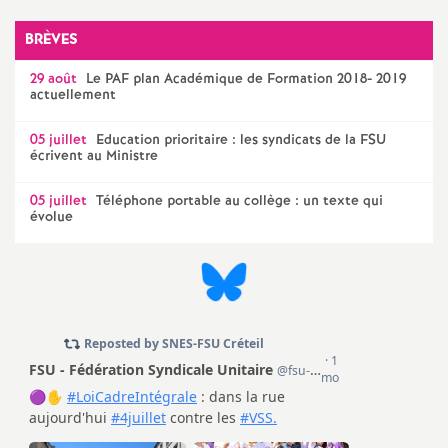
e
BRÈVES
m
29 août
Le
PAF
plan Académique de Formation 2018- 2019
actuellement
e
05 juillet
Education prioritaire : les syndicats de la
FSU
n
écrivent au Ministre
05 juillet
Téléphone portable au collège : un texte qui
t
évolue
s
d
e
S