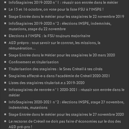
InfoStagiaires 2019-2020 n°1 : réussir son entrée dans le métier
Le 15 et 16 octobre, on vote pour la liste
FSU
à l’
INSPE
!
Stage Entrée dans le métier pour les stagiaires le 22 novembre 2019
InfoStagiaires 2019-2020 n°2 : élections
INSPE
, indemnités,
mutations, stage du 22 novembre
Elections à l’
INSPE
: la
FSU
toujours majoritaire
AED
prépro : tout savoir sur le contrat, les missions, la
rémunération...
Stage Entrée dans le Métier pour les stagiaires le 20 mars 2020
Confinement et titularisation
Titularisation des stagiaires : le Snes Créteil à tes côtés
Stagiaires affecté-e-s dans l’académie de Créteil 2020-2021
Listes des stagiaires titularisé.e.s 2019-2020
Infostagiaires de rentrée n°1 2020-2021 : réussir son entrée dans le
métier
InfoStagiaires 2020-2021 n°2 : élections
INSPE
, stage 27 novembre,
indemnités, mutations
Stage Entrée dans le métier pour les stagiaires le 27 novembre 2020
Le rectorat de Créteil ne doit pas faire d’économies sur le dos des
AED
pré-pro
!