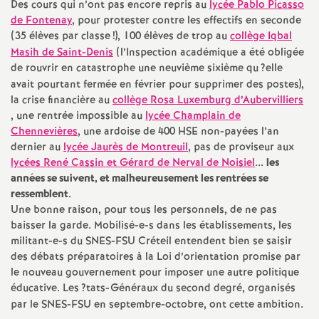
e
Des cours qui n’ont pas encore repris au
lycée Pablo Picasso
de Fontenay
, pour protester contre les effectifs en seconde
s
(35 élèves par classe
!), 100 élèves de trop au
collège Iqbal
Masih de Saint-Denis
(l’Inspection académique a été obligée
E
de rouvrir en catastrophe une neuvième sixième qu
?elle
avait pourtant fermée en février pour supprimer des postes),
la crise financière au
collège Rosa Luxemburg d’Aubervilliers
n
, une rentrée impossible au
lycée Champlain de
Chennevières
, une ardoise de 400
HSE
non-payées l’an
s
dernier au
lycée Jaurès de Montreuil
, pas de proviseur aux
lycées René Cassin et Gérard de Nerval de Noisiel
...
les
e
années se suivent, et malheureusement les rentrées se
ressemblent
.
Une bonne raison, pour tous les personnels, de ne pas
i
baisser la garde. Mobilisé-e-s dans les établissements, les
militant-e-s du
SNES
-
FSU
Créteil entendent bien se saisir
g
des débats préparatoires à la Loi d’orientation promise par
le nouveau gouvernement pour imposer une autre politique
n
éducative. Les
?tats-Généraux du second degré, organisés
par le
SNES
-
FSU
en septembre-octobre, ont cette ambition.