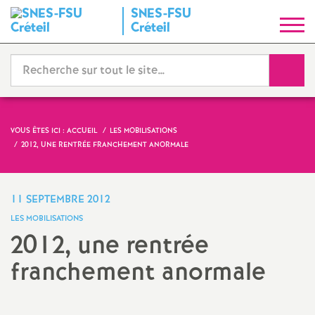
SNES
-
FSU
S
Créteil
y
Reche
n
d
VOUS ÊTES ICI :
ACCUEIL
LES MOBILISATIONS
2012, UNE RENTRÉE FRANCHEMENT ANORMALE
i
c
11 SEPTEMBRE 2012
LES MOBILISATIONS
a
2012, une rentrée
franchement anormale
t
N