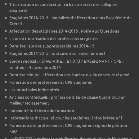
Titularisation et convocation au baccalauréat des collègues
stagiaires
Stagiaires 2014-2015 : modalités d’affectation dans l’académie de
Créteil
Affectation des stagiaires 2014-2015 : Foire Aux Questions
Liste de titularisation des professeurs stagiaires
Dernière liste des supports stagiaires 2014-15
Stagiaires 2014-2015 : tout savoir sur votre rentrée
!
Stage syndical : «
STAGIAIRE
...
ET
D
?J
?
ENSEIGNANT
/
CPE
»
vendredi 14 novembre 2014
Dernière minute : affectation des lauréat-e-s du concours réservé
Formation des professeurs et
CPE
stagiaires
Les principales indemnités
Anciens contractuels : profitez de la fin de clause butoir pour un
meilleur reclassement
Indemnité forfaitaire de formation
Informations d’actualité pour les stagiaires : infos brèves n°1
Formation des professeurs et
CPE
stagiaires : signez la pétition
FSU