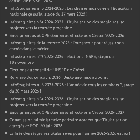
conseil de l’
INSPE
2024
InfoStagiaires n°3 2024-2025 : Les chaises musicales à l’Éducation
nationale ça suffit, stage du 27 mars 2025
!
Infostagiaires n°4 2024-2025 : Titularisation des stagiaires, se
projeter vers la rentrée prochaine
Enseignant
·
es et
CPE
stagiaires affecté
·
es à Créteil 2025-2026
Infostagiaires de la rentrée 2025 : Tout savoir pour réussir son
entrée dans le métier
Infostagiaires n°2 2025-2026 : élections
INSPE
, stage du
18 novembre
Élections au conseil de l’
INSPE
de Créteil
Réforme des concours 2026 : Juste une mise au point
InfoStagiaires n°3 2025-2026 : L’année de tous les combats
?, stage
du 30 mars 2026
!
Infostagiaires n°4 2025-2026 : Titularisation des stagiaires, se
projeter vers la rentrée prochaine
Enseignant
·
es et
CPE
stagiaires affecté
·
es à Créteil 2026-2027
Commission administrative paritaire académique Titularisation
agrégés et
BOE
, 30 juin 2026
La liste des stagiaires titularisé
·
es pour l’année 2025-2026 est ici
!