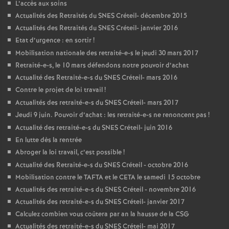
L’accès aux soins
Actualités des Retraités du
SNES
Créteil- décembre 2015
Actualités des Retraités du
SNES
Créteil- janvier 2016
Etat d’urgence : en sortir
!
Mobilisation nationale des retraité-e-s le jeudi 30 mars 2017
Retraité-e-s, le 10 mars défendons notre pouvoir d’achat
Actualité des Retraité-e-s du
SNES
Créteil- mars 2016
Contre le projet de loi travail
!
Actualités des retraité-e-s du
SNES
Créteil- mars 2017
Jeudi 9 juin. Pouvoir d’achat : les retraité-e-s ne renoncent pas
!
Actualité des retraité-e-s du
SNES
Créteil- juin 2016
En lutte dès la rentrée
Abroger la loi travail, c’est possible
!
Actualité des Retraité-e-s du
SNES
Créteil - octobre 2016
Mobilisation contre le
TAFTA
et le
CETA
le samedi 15 octobre
Actualités des retraité-e-s du
SNES
Créteil - novembre 2016
Actualités des retraité-e-s du
SNES
Créteil- janvier 2017
Calculez combien vous coûtera par an la hausse de la
CSG
Actualités des retraité-e-s du
SNES
Créteil- mai 2017