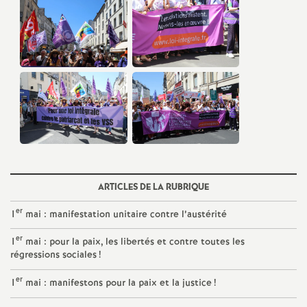
e
c
o
n
d
d
ARTICLES DE LA RUBRIQUE
er
1
mai : manifestation unitaire contre l’austérité
e
er
1
mai : pour la paix, les libertés et contre toutes les
g
régressions sociales
!
er
1
mai : manifestons pour la paix et la justice
!
r