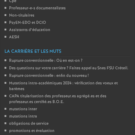
Cpe
Professeur-e-s documentalistes
o
Non-titulaires
PsyEN-
EDO
et
DCIO
u
Assistants d’éducation
AESH
r
LA CARRIÈRE ET LES MUTS
s
Rupture conventionnelle : Où en est-on
?
Des questions sur votre carrière
? Faites appel au Snes
FSU
Créteil.
Rupture conventionnelle : enfin du nouveau
!
Mutations intra-académiques 2024 : vérification des voeux et
barèmes
CAPA
titularisation des professeur.es agrégé.es et des
professeur.es certifié.es
B.O.E.
mutations inter
mutations intra
obligations de service
promotions et évaluation