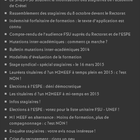
Le
SNES
-
FSU
soutient la mobilisation des stagiaires de l’académie
de Crétei
Rassemblement des stagiaires du 8 octobre devant le Rectorat
Indemnité forfaitaire de formation : le texte d’application est
connu
Compte-rendu de l’audience
FSU
auprès du Rectorat et de l’
ESPE
Mutations inter-académiques : comment ça marche
?
Bulletin mutations inter-académiques 2014
Modalités d’évaluation de la formation
Stage syndical «
spécial stagiaires
» le 16 mars 2015
Lauréats titulaires d
?un
M2MEEF
à temps plein en 2015 : c
?est
NON
!
Elections à l’
ESPE
: déni démocratique
Les titulaires d
?un
M2MEEF
à mi-temps en 2015
Infos stagiaires
!
Elections à l’
ESPE
: votez pour la liste unitaire
FSU
-
UNEF
!
M1
MEEF
en alternance : Moins de formation, plus de
compagnonnage : c
?est
NON
!
Enquête stagiaires : votre avis nous intéresse
!
Crise du recrutement : rions un peu