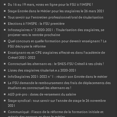
Du 16 au 19 mars, votez en ligne pour la
FSU
à l’
INSPE
!
Stage Entrée dans le Métier pour les stagiaires le 26 mars 2021
Tout savoir sur l’entretien professionnel/oral de titularisation
Elections à l’
INSPE
: la
FSU
première
Infostagiaires n°3 2020-2021 : Titularisation des stagiaires, se
projeter vers la rentrée prochaine
Quel concours et quelle formation pour devenir enseignant
? La
FSU
décrypte la réforme
Enseignant-es et
CPE
stagiaires affecté-es dans l’académie de
Créteil 2021-2022
Contractuel-les alternant-es : le
SNES
-
FSU
Créteil à tes côtés
!
Listes des stagiaires titularisé.e.s 2020-2021
InfoStagiaires 2021-2022 n°1 : réussir son Entrée dans le métier
La
FSU
demande le remboursement des frais de déplacements des
étudiant-es contractuel-les alternant-es
!
AED
pré-pro : dates de versement du salaire
Stage syndical : tout savoir sur l’année de stage le 26 novembre
2021
Communiqué : Fiasco de la réforme de la formation initiale et