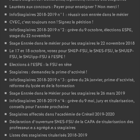
Lauréats aux concours : Payer pour enseigner
? Non merci
!
InfoStagiaires 2018-2019 n°1 : réussir son entrée dans le métier
CVEC
, c’est toujours non
! Signez la pétition
!
InfoStagiaires 2018-2019 n°2 : grève du 9 octobre, élections
ESPE
,
stage du 22 novembre
Stage Entrée dans le métier pour les stagiaires le 22 novembre 2018
Le 17 et 18 octobre, votez pour
SNEP
-
FSU
, le
SNES
-
FSU
, le
SNUEP
-
FSU
, le SNUipp-
FSU
à l’
ESPE
!
Elections à l’
ESPE
: la
FSU
en tête
Stagiaires : demandez la prime d’activité
!
InfoStagiaires 2018-2019 n°3 : grève du 24 janvier, prime d’activité,
réforme du lycée et de la formation
Stage Entrée dans le Métier pour les stagiaires le 26 mars 2019
InfoStagiaires 2018-2019 n°4 : grève du 9 mai, jury et titularisation,
conseils pour l’année prochaine
Stagiaires affectés dans l’académie de Créteil 2019-2020
Déclaration d’ouverture
SNES
-
FSU
de la
CAPA
de titularisation des
professeur.e.s agrégé.e.s stagiaires
Listes des stagiaires titularisés 2018-2019