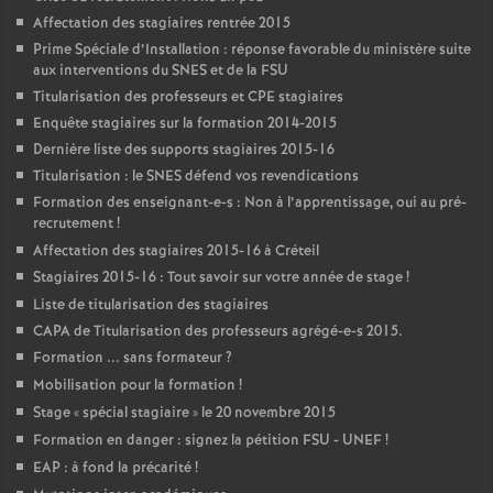
Affectation des stagiaires rentrée 2015
Prime Spéciale d’Installation : réponse favorable du ministère suite
aux interventions du
SNES
et de la
FSU
Titularisation des professeurs et
CPE
stagiaires
Enquête stagiaires sur la formation 2014-2015
Dernière liste des supports stagiaires 2015-16
Titularisation : le
SNES
défend vos revendications
Formation des enseignant-e-s : Non à l’apprentissage, oui au pré-
recrutement
!
Affectation des stagiaires 2015-16 à Créteil
Stagiaires 2015-16 : Tout savoir sur votre année de stage
!
Liste de titularisation des stagiaires
CAPA
de Titularisation des professeurs agrégé-e-s 2015.
Formation ... sans formateur
?
Mobilisation pour la formation
!
Stage «
spécial stagiaire
» le 20 novembre 2015
Formation en danger : signez la pétition
FSU
-
UNEF
!
EAP
: à fond la précarité
!