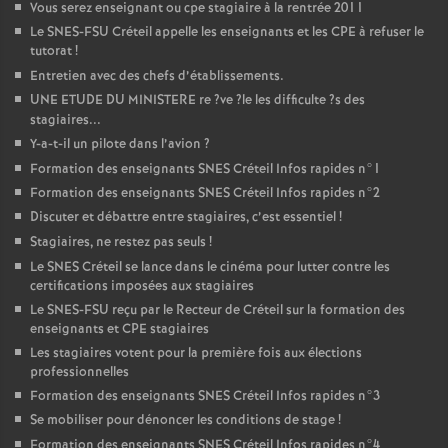
Vous serez enseignant ou cpe stagiaire à la rentrée 2011
Le
SNES
-
FSU
Créteil appelle les enseignants et les
CPE
à refuser le
tutorat
!
Entretien avec des chefs d’établissements.
UNE
ETUDE
DU
MINISTERE
re
?ve
?le les difficulte
?s des
stagiaires...
Y-a-t-il un pilote dans l’avion
?
Formation des enseignants
SNES
Créteil Infos rapides n°1
Formation des enseignants
SNES
Créteil Infos rapides n°2
Discuter et débattre entre stagiaires, c’est essentiel
!
Stagiaires, ne restez pas seuls
!
Le
SNES
Créteil se lance dans le cinéma pour lutter contre les
certifications imposées aux stagiaires
Le
SNES
-
FSU
reçu par le Recteur de Créteil sur la formation des
enseignants et
CPE
stagiaires
Les stagiaires votent pour la première fois aux élections
professionnelles
Formation des enseignants
SNES
Créteil Infos rapides n°3
Se mobiliser pour dénoncer les conditions de stage
!
Formation des enseignants
SNES
Créteil Infos rapides n°4