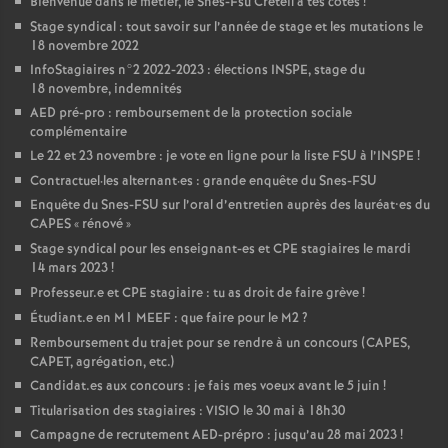
Bienvenue dans le métier, le Snes-Fsu Créteil à tes côtés
!
Stage syndical : tout savoir sur l’année de stage et les mutations le
18 novembre 2022
InfoStagiaires n°2 2022-2023 : élections
INSPE
, stage du
18 novembre, indemnités
AED
pré-pro : remboursement de la protection sociale
complémentaire
Le 22 et 23 novembre : je vote en ligne pour la liste
FSU
à l’
INSPE
!
Contractuel
·
les alternant
·
es : grande enquête du Snes-
FSU
Enquête du Snes-
FSU
sur l’oral d’entretien auprès des lauréat•es du
CAPES
«
rénové
»
Stage syndical pour les enseignant-es et
CPE
stagiaires le mardi
14 mars 2023
!
Professeur.e et
CPE
stagiaire : tu as droit de faire grève
!
Étudiant.e en M1
MEEF
: que faire pour le M2
?
Remboursement du trajet pour se rendre à un concours (
CAPES
,
CAPET
, agrégation, etc.)
Candidat.es aux concours : je fais mes voeux avant le 5 juin
!
Titularisation des stagiaires :
VISIO
le 30 mai à 18h30
Campagne de recrutement
AED
-prépro : jusqu’au 28 mai 2023
!