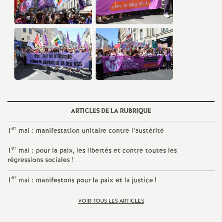
e
c
o
n
d
ARTICLES DE LA RUBRIQUE
er
1
mai : manifestation unitaire contre l’austérité
d
er
1
mai : pour la paix, les libertés et contre toutes les
e
régressions sociales
!
er
1
mai : manifestons pour la paix et la justice
!
g
VOIR TOUS LES ARTICLES
r