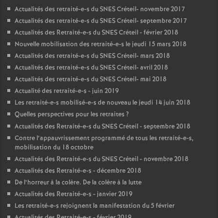
Actualités des retraité-e-s du
SNES
Créteil- novembre 2017
Actualités des retraité-e-s du
SNES
Créteil- septembre 2017
Actualités des Retraité-e-s du
SNES
Créteil - février 2018
Nouvelle mobilisation des retraité-e-s le jeudi 15 mars 2018
Actualités des retraité-e-s du
SNES
Créteil- mars 2018
Actualités des retraité-e-s du
SNES
Créteil- avril 2018
Actualités des retraité-e-s du
SNES
Créteil- mai 2018
Actualité des retraité-e-s - juin 2019
Les retraité-e-s mobilisé-e-s de nouveau le jeudi 14 juin 2018
Quelles perspectives pour les retraites
?
Actualités des Retraité-e-s du
SNES
Créteil - septembre 2018
Contre l’appauvrissement programmé de tous les retraité-e-s,
mobilisation du 18 octobre
Actualités des Retraité-e-s du
SNES
Créteil - novembre 2018
Actualités des Retraité-e-s - décembre 2018
De l’horreur à la colère. De la colère à la lutte
Actualités des Retraité-e-s - janvier 2019
Les retraité-e-s rejoignent la manifestation du 5 février
Actualités des Retraité-e-s - février 2019