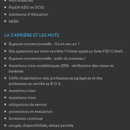
Non-titulaires
PsyEN-
EDO
et
DCIO
o
Assistants d’éducation
AESH
u
LA CARRIÈRE ET LES MUTS
r
Rupture conventionnelle : Où en est-on
?
Des questions sur votre carrière
? Faites appel au Snes
FSU
Créteil.
s
Rupture conventionnelle : enfin du nouveau
!
Mutations intra-académiques 2024 : vérification des voeux et
barèmes
CAPA
titularisation des professeur.es agrégé.es et des
professeur.es certifié.es
B.O.E.
mutations inter
mutations intra
obligations de service
promotions et évaluation
formation continue
congés, disponibilités, temps partiels