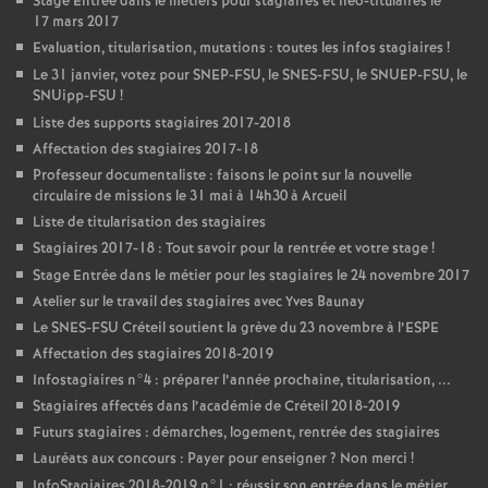
Stage Entrée dans le métiers pour stagiaires et néo-titulaires le
17 mars 2017
Evaluation, titularisation, mutations : toutes les infos stagiaires
!
Le 31 janvier, votez pour
SNEP
-
FSU
, le
SNES
-
FSU
, le
SNUEP
-
FSU
, le
SNUipp-
FSU
!
Liste des supports stagiaires 2017-2018
Affectation des stagiaires 2017-18
Professeur documentaliste : faisons le point sur la nouvelle
circulaire de missions le 31 mai à 14h30 à Arcueil
Liste de titularisation des stagiaires
Stagiaires 2017-18 : Tout savoir pour la rentrée et votre stage
!
Stage Entrée dans le métier pour les stagiaires le 24 novembre 2017
Atelier sur le travail des stagiaires avec Yves Baunay
Le
SNES
-
FSU
Créteil soutient la grève du 23 novembre à l’
ESPE
Affectation des stagiaires 2018-2019
Infostagiaires n°4 : préparer l’année prochaine, titularisation, ...
Stagiaires affectés dans l’académie de Créteil 2018-2019
Futurs stagiaires : démarches, logement, rentrée des stagiaires
Lauréats aux concours : Payer pour enseigner
? Non merci
!
InfoStagiaires 2018-2019 n°1 : réussir son entrée dans le métier