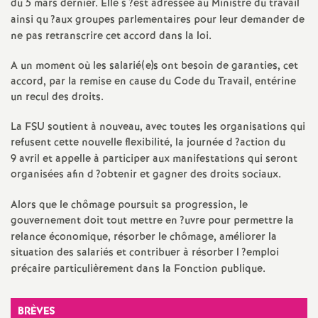
e
du 5 mars dernier. Elle s
?est adressée au Ministre du travail
ainsi qu
?aux groupes parlementaires pour leur demander de
s
ne pas retranscrire cet accord dans la loi.
E
A un moment où les salarié(e)s ont besoin de garanties, cet
accord, par la remise en cause du Code du Travail, entérine
un recul des droits.
n
La
FSU
soutient à nouveau, avec toutes les organisations qui
s
refusent cette nouvelle flexibilité, la journée d
?action du
9 avril et appelle à participer aux manifestations qui seront
e
organisées afin d
?obtenir et gagner des droits sociaux.
Alors que le chômage poursuit sa progression, le
i
gouvernement doit tout mettre en
?uvre pour permettre la
relance économique, résorber le chômage, améliorer la
g
situation des salariés et contribuer à résorber l
?emploi
précaire particulièrement dans la Fonction publique.
n
BRÈVES