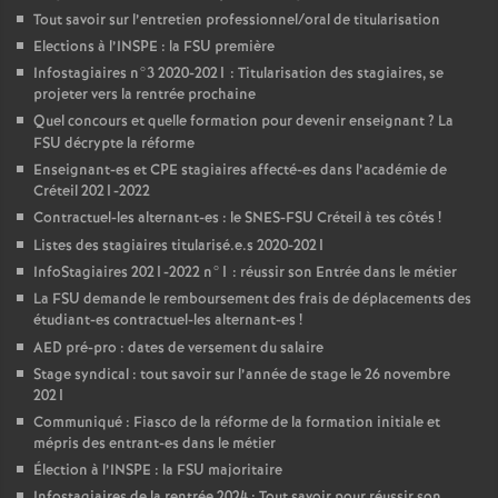
Tout savoir sur l’entretien professionnel/oral de titularisation
Elections à l’
INSPE
: la
FSU
première
Infostagiaires n°3 2020-2021 : Titularisation des stagiaires, se
projeter vers la rentrée prochaine
Quel concours et quelle formation pour devenir enseignant
? La
FSU
décrypte la réforme
Enseignant-es et
CPE
stagiaires affecté-es dans l’académie de
Créteil 2021-2022
Contractuel-les alternant-es : le
SNES
-
FSU
Créteil à tes côtés
!
Listes des stagiaires titularisé.e.s 2020-2021
InfoStagiaires 2021-2022 n°1 : réussir son Entrée dans le métier
La
FSU
demande le remboursement des frais de déplacements des
étudiant-es contractuel-les alternant-es
!
AED
pré-pro : dates de versement du salaire
Stage syndical : tout savoir sur l’année de stage le 26 novembre
2021
Communiqué : Fiasco de la réforme de la formation initiale et
mépris des entrant-es dans le métier
Élection à l’
INSPE
: la
FSU
majoritaire
Infostagiaires de la rentrée 2024 : Tout savoir pour réussir son