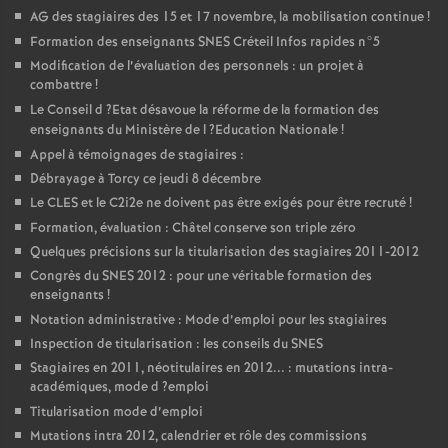
AG
des stagiaires des 15 et 17 novembre, la mobilisation continue
!
Formation des enseignants
SNES
Créteil Infos rapides n°5
Modification de l’évaluation des personnels : un projet à
combattre
!
Le Conseil d
?Etat désavoue la réforme de la formation des
enseignants du Ministère de l
?Education Nationale
!
Appel à témoignages de stagiaires :
Débrayage à Torcy ce jeudi 8 décembre
Le
CLES
et le C2i2e ne doivent pas être exigés pour être recruté
!
Formation, évaluation : Châtel conserve son triple zéro
Quelques précisions sur la titularisation des stagiaires 2011-2012
Congrès du
SNES
2012 : pour une véritable formation des
enseignants
!
Notation administrative : Mode d’emploi pour les stagiaires
Inspection de titularisation : les conseils du
SNES
Stagiaires en 2011, néotitulaires en 2012... : mutations intra-
académiques, mode d
?emploi
Titularisation mode d’emploi
Mutations intra 2012, calendrier et rôle des commissions