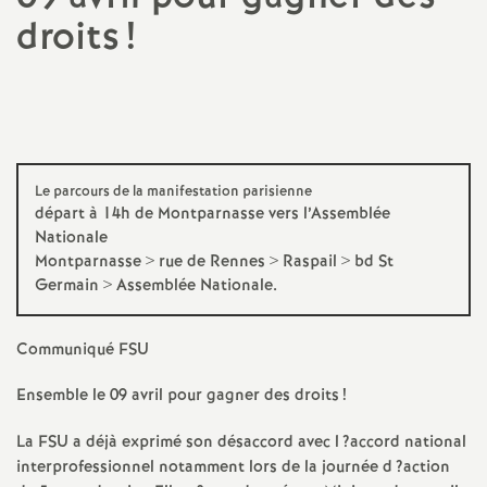
droits
!
a
t
i
Le parcours de la manifestation parisienne
o
départ à 14h de Montparnasse vers l’Assemblée
Nationale
n
Montparnasse > rue de Rennes > Raspail > bd St
Germain > Assemblée Nationale.
a
Communiqué
FSU
l
Ensemble le 09 avril pour gagner des droits
!
d
La
FSU
a déjà exprimé son désaccord avec l
?accord national
interprofessionnel notamment lors de la journée d
?action