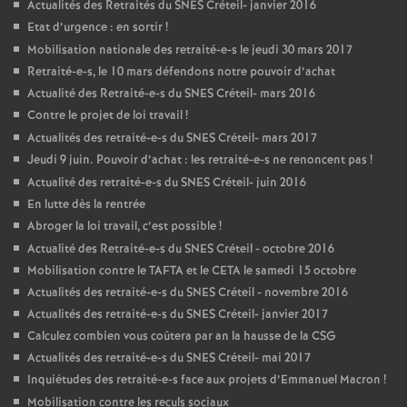
Actualités des Retraités du
SNES
Créteil- janvier 2016
Etat d’urgence : en sortir
!
Mobilisation nationale des retraité-e-s le jeudi 30 mars 2017
Retraité-e-s, le 10 mars défendons notre pouvoir d’achat
Actualité des Retraité-e-s du
SNES
Créteil- mars 2016
Contre le projet de loi travail
!
Actualités des retraité-e-s du
SNES
Créteil- mars 2017
Jeudi 9 juin. Pouvoir d’achat : les retraité-e-s ne renoncent pas
!
Actualité des retraité-e-s du
SNES
Créteil- juin 2016
En lutte dès la rentrée
Abroger la loi travail, c’est possible
!
Actualité des Retraité-e-s du
SNES
Créteil - octobre 2016
Mobilisation contre le
TAFTA
et le
CETA
le samedi 15 octobre
Actualités des retraité-e-s du
SNES
Créteil - novembre 2016
Actualités des retraité-e-s du
SNES
Créteil- janvier 2017
Calculez combien vous coûtera par an la hausse de la
CSG
Actualités des retraité-e-s du
SNES
Créteil- mai 2017
Inquiétudes des retraité-e-s face aux projets d’Emmanuel Macron
!
Mobilisation contre les reculs sociaux