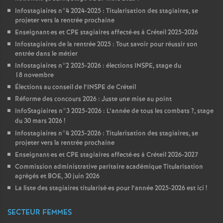
Infostagiaires n°4 2024-2025 : Titularisation des stagiaires, se
projeter vers la rentrée prochaine
Enseignant
·
es et
CPE
stagiaires affecté
·
es à Créteil 2025-2026
Infostagiaires de la rentrée 2025 : Tout savoir pour réussir son
entrée dans le métier
Infostagiaires n°2 2025-2026 : élections
INSPE
, stage du
18 novembre
Élections au conseil de l’
INSPE
de Créteil
Réforme des concours 2026 : Juste une mise au point
InfoStagiaires n°3 2025-2026 : L’année de tous les combats
?, stage
du 30 mars 2026
!
Infostagiaires n°4 2025-2026 : Titularisation des stagiaires, se
projeter vers la rentrée prochaine
Enseignant
·
es et
CPE
stagiaires affecté
·
es à Créteil 2026-2027
Commission administrative paritaire académique Titularisation
agrégés et
BOE
, 30 juin 2026
La liste des stagiaires titularisé
·
es pour l’année 2025-2026 est ici
!
SECTEUR FEMMES