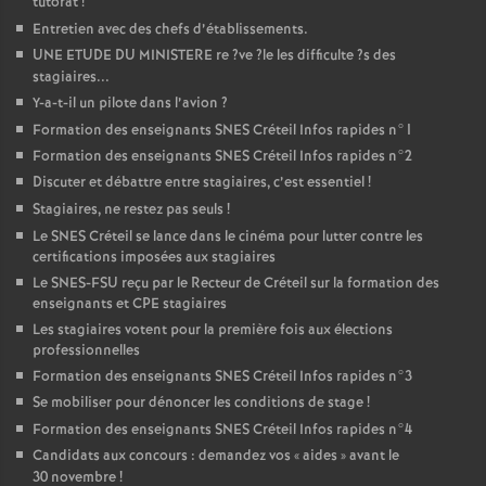
tutorat
!
Entretien avec des chefs d’établissements.
UNE
ETUDE
DU
MINISTERE
re
?ve
?le les difficulte
?s des
stagiaires...
Y-a-t-il un pilote dans l’avion
?
Formation des enseignants
SNES
Créteil Infos rapides n°1
Formation des enseignants
SNES
Créteil Infos rapides n°2
Discuter et débattre entre stagiaires, c’est essentiel
!
Stagiaires, ne restez pas seuls
!
Le
SNES
Créteil se lance dans le cinéma pour lutter contre les
certifications imposées aux stagiaires
Le
SNES
-
FSU
reçu par le Recteur de Créteil sur la formation des
enseignants et
CPE
stagiaires
Les stagiaires votent pour la première fois aux élections
professionnelles
Formation des enseignants
SNES
Créteil Infos rapides n°3
Se mobiliser pour dénoncer les conditions de stage
!
Formation des enseignants
SNES
Créteil Infos rapides n°4
Candidats aux concours : demandez vos «
aides
» avant le
30 novembre
!