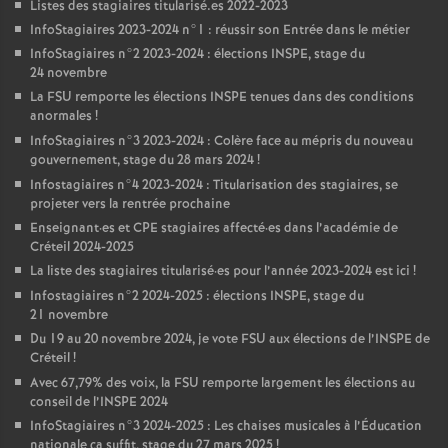
Listes des stagiaires titularisé.es 2022-2023
InfoStagiaires 2023-2024 n°1 : réussir son Entrée dans le métier
InfoStagiaires n°2 2023-2024 : élections
INSPE
, stage du
24 novembre
La
FSU
remporte les élections
INSPE
tenues dans des conditions
anormales
!
InfoStagiaires n°3 2023-2024 : Colère face au mépris du nouveau
gouvernement, stage du 28 mars 2024
!
Infostagiaires n°4 2023-2024 : Titularisation des stagiaires, se
projeter vers la rentrée prochaine
Enseignant
·
es et
CPE
stagiaires affecté
·
es dans l’académie de
Créteil 2024-2025
La liste des stagiaires titularisé
·
es pour l’année 2023-2024 est ici
!
Infostagiaires n°2 2024-2025 : élections
INSPE
, stage du
21 novembre
Du 19 au 20 novembre 2024, je vote
FSU
aux élections de l’
INSPE
de
Créteil
!
Avec 67,79% des voix, la
FSU
remporte largement les élections au
conseil de l’
INSPE
2024
InfoStagiaires n°3 2024-2025 : Les chaises musicales à l’Éducation
nationale ça suffit, stage du 27 mars 2025
!