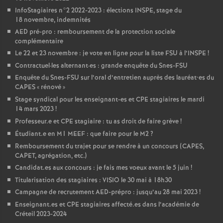
InfoStagiaires n°2 2022-2023 : élections
INSPE
, stage du
18 novembre, indemnités
AED
pré-pro : remboursement de la protection sociale
complémentaire
Le 22 et 23 novembre : je vote en ligne pour la liste
FSU
à l’
INSPE
!
Contractuel
·
les alternant
·
es : grande enquête du Snes-
FSU
Enquête du Snes-
FSU
sur l’oral d’entretien auprès des lauréat•es du
CAPES
«
rénové
»
Stage syndical pour les enseignant-es et
CPE
stagiaires le mardi
14 mars 2023
!
Professeur.e et
CPE
stagiaire : tu as droit de faire grève
!
Étudiant.e en M1
MEEF
: que faire pour le M2
?
Remboursement du trajet pour se rendre à un concours (
CAPES
,
CAPET
, agrégation, etc.)
Candidat.es aux concours : je fais mes voeux avant le 5 juin
!
Titularisation des stagiaires :
VISIO
le 30 mai à 18h30
Campagne de recrutement
AED
-prépro : jusqu’au 28 mai 2023
!
Enseignant.es et
CPE
stagiaires affecté.es dans l’académie de
Créteil 2023-2024