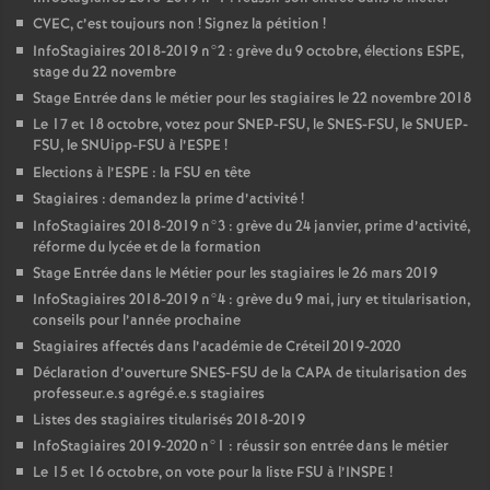
CVEC
, c’est toujours non
! Signez la pétition
!
InfoStagiaires 2018-2019 n°2 : grève du 9 octobre, élections
ESPE
,
stage du 22 novembre
Stage Entrée dans le métier pour les stagiaires le 22 novembre 2018
Le 17 et 18 octobre, votez pour
SNEP
-
FSU
, le
SNES
-
FSU
, le
SNUEP
-
FSU
, le SNUipp-
FSU
à l’
ESPE
!
Elections à l’
ESPE
: la
FSU
en tête
Stagiaires : demandez la prime d’activité
!
InfoStagiaires 2018-2019 n°3 : grève du 24 janvier, prime d’activité,
réforme du lycée et de la formation
Stage Entrée dans le Métier pour les stagiaires le 26 mars 2019
InfoStagiaires 2018-2019 n°4 : grève du 9 mai, jury et titularisation,
conseils pour l’année prochaine
Stagiaires affectés dans l’académie de Créteil 2019-2020
Déclaration d’ouverture
SNES
-
FSU
de la
CAPA
de titularisation des
professeur.e.s agrégé.e.s stagiaires
Listes des stagiaires titularisés 2018-2019
InfoStagiaires 2019-2020 n°1 : réussir son entrée dans le métier
Le 15 et 16 octobre, on vote pour la liste
FSU
à l’
INSPE
!