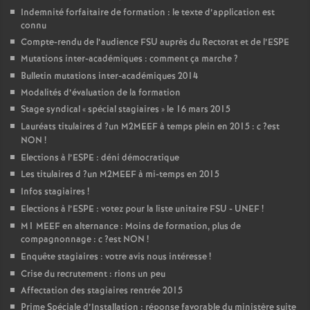
Indemnité forfaitaire de formation : le texte d’application est
connu
Compte-rendu de l’audience
FSU
auprès du Rectorat et de l’
ESPE
Mutations inter-académiques : comment ça marche
?
Bulletin mutations inter-académiques 2014
Modalités d’évaluation de la formation
Stage syndical «
spécial stagiaires
» le 16 mars 2015
Lauréats titulaires d
?un
M2MEEF
à temps plein en 2015 : c
?est
NON
!
Elections à l’
ESPE
: déni démocratique
Les titulaires d
?un
M2MEEF
à mi-temps en 2015
Infos stagiaires
!
Elections à l’
ESPE
: votez pour la liste unitaire
FSU
-
UNEF
!
M1
MEEF
en alternance : Moins de formation, plus de
compagnonnage : c
?est
NON
!
Enquête stagiaires : votre avis nous intéresse
!
Crise du recrutement : rions un peu
Affectation des stagiaires rentrée 2015
Prime Spéciale d’Installation : réponse favorable du ministère suite