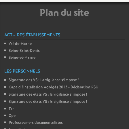
é
Plan du site
O
ACTU DES ÉTABLISSEMENTS
r
Val-de-Marne
l
Seine-Saint-Denis
Seine-et-Marne
é
LES PERSONNELS
a
Signature des
VS
: La vigilance s’impose
!
Capa d
?installation Agrégés 2015 - Déclaration
FSU
.
n
Signature des états
VS
: la vigilance s’impose
!
Signature des états
VS
: la vigilance s’impose
!
s
Tzr
Cpe
Professeur-e-s documentalistes
T