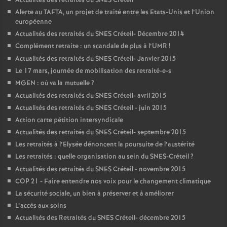
Actualités des retraités du
SNES
Créteil
Alerte au
TAFTA
, un projet de traité entre les Etats-Unis et l’Union
européenne
Actualités des retraités du
SNES
Créteil- Décembre 2014
Complément retraite : un scandale de plus à l’
UMR
!
Actualités des retraités du
SNES
Créteil- Janvier 2015
Le 17 mars, journée de mobilisation des retraité-e-s
MGEN
: où va la mutuelle
?
Actualités des retraités du
SNES
Créteil- avril 2015
Actualités des retraités du
SNES
Créteil - juin 2015
Action carte pétition intersyndicale
Actualités des retraités du
SNES
Créteil- septembre 2015
Les retraités à l’Elysée dénoncent la poursuite de l’austérité
Les retraités : quelle organisation au sein du
SNES
-Créteil
?
Actualités des retraités du
SNES
Créteil - novembre 2015
COP
21 - Faire entendre nos voix pour le changement climatique
La sécurité sociale, un bien à préserver et à améliorer
L’accès aux soins
Actualités des Retraités du
SNES
Créteil- décembre 2015