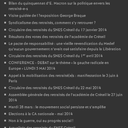
Bilan du quinquennat d’E. Macron sur la politique envers les
retraité-e-s
Visite guidée de l
?exposition George Braque
Syndicalisme des retraités, comment s’y retrouver
?
Circulaire des retraités du
SNES
Créteil du 17 janvier 2014
Résultats des votes des retraités de l’académie de Créteil
Le pacte de responsabilité : une vieille revendication du Medef
qu’aucun gouvernement n’avait osé satisfaire depuis la Libération
er
Circulaire des retraités du
SNES
Créteil du 1
avril 2014
CONFERENCE
-
DEBAT
sur le thème «
la gauche radicale en
Europe
»
LUNDI
5
MAI
2014
Appel à la mobilisation des retraité(e)s : manifestation le 3 juin à
Paris
Circulaire des retraités du
SNES
Créteil du 22 mai 2014
Assemblée générale des retraités de l’académie de Créteil le 27 juin
2014
Mardi 28 mars : le mouvement social persiste et s’amplifie
Elections à la
CA
nationale - mai 2014
Non à la guerre, oui au progrès social
!