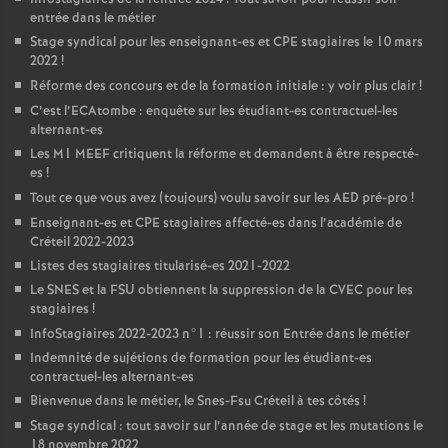
entrée dans le métier
Stage syndical pour les enseignant-es et
CPE
stagiaires le 10 mars
2022
!
Réforme des concours et de la formation initiale : y voir plus clair
!
C’est l’ECAtombe : enquête sur les étudiant-es contractuel-les
alternant-es
Les M1
MEEF
critiquent la réforme et demandent à être respecté-
es
!
Tout ce que vous avez (toujours) voulu savoir sur les
AED
pré-pro
!
Enseignant-es et
CPE
stagiaires affecté-es dans l’académie de
Créteil 2022-2023
Listes des stagiaires titularisé-es 2021-2022
Le
SNES
et la
FSU
obtiennent la suppression de la
CVEC
pour les
stagiaires
!
InfoStagiaires 2022-2023 n°1 : réussir son Entrée dans le métier
Indemnité de sujétions de formation pour les étudiant-es
contractuel-les alternant-es
Bienvenue dans le métier, le Snes-Fsu Créteil à tes côtés
!
Stage syndical : tout savoir sur l’année de stage et les mutations le
18 novembre 2022