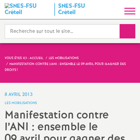
SNES
-
FSU
S
Créteil
y
Reche
n
d
VOUS ÊTES ICI :
ACCUEIL
LES MOBILISATIONS
MANIFESTATION CONTRE L’
ANI
: ENSEMBLE LE 09 AVRIL POUR GAGNER DES
i
DROITS
!
c
8 AVRIL 2013
a
LES MOBILISATIONS
Manifestation contre
t
l’
ANI
: ensemble le
N
09 avril pour gagner des