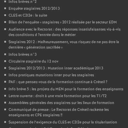
Infos brèves n°2
Enquête stagiaires 2012/2013
CLES
et C2I2e : la suite
Bilan de l’enquête «
stagiaires
» 2012 réalisée par le secteur
EDM
Audience avec le Rectorat : des réponses insatisfaisantes vis-à-vis
des conditions d
?entrée dans le métier
Stagiaires 2012 : Malheureusement, vous risquez de ne pas être la
dernière «
génération sacrifiée
»
Infos brèves n°3
Circulaire stagiaire du 12 nov
Stagiaires 2012/2013 : Mutation inter académique 2013
Infos pratiques mutations inter pour les stagiaires
PAF
: que pensez-vous de la formation continue à Créteil
?
Info brève 5 : les projets du
MEN
pour la formation des enseignants
Lettre ouverte : droit à une vraie formation pour les T1/T2
Assemblées générales des stagiaires sur les lieux de formation
Communiqué de presse : Le Rectorat de Créteil rackette les
enseignants et
CPE
stagiaires
!!
Suspension de l’exigence du
CLES
et C2I2e pour la titularisation