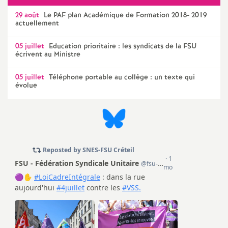
e
29 août
Le
PAF
plan Académique de Formation 2018- 2019
actuellement
m
05 juillet
Education prioritaire : les syndicats de la
FSU
e
écrivent au Ministre
05 juillet
Téléphone portable au collège : un texte qui
n
évolue
t
s
d
e
S