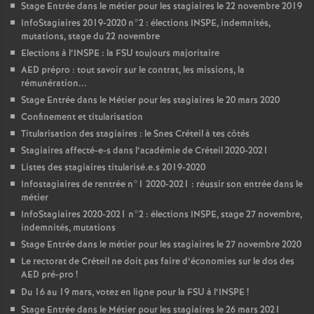
Stage Entrée dans le métier pour les stagiaires le 22 novembre 2019
InfoStagiaires 2019-2020 n°2 : élections
INSPE
, indemnités,
mutations, stage du 22 novembre
Elections à l’
INSPE
: la
FSU
toujours majoritaire
AED
prépro : tout savoir sur le contrat, les missions, la
rémunération...
Stage Entrée dans le Métier pour les stagiaires le 20 mars 2020
Confinement et titularisation
Titularisation des stagiaires : le Snes Créteil à tes côtés
Stagiaires affecté-e-s dans l’académie de Créteil 2020-2021
Listes des stagiaires titularisé.e.s 2019-2020
Infostagiaires de rentrée n°1 2020-2021 : réussir son entrée dans le
métier
InfoStagiaires 2020-2021 n°2 : élections
INSPE
, stage 27 novembre,
indemnités, mutations
Stage Entrée dans le métier pour les stagiaires le 27 novembre 2020
Le rectorat de Créteil ne doit pas faire d’économies sur le dos des
AED
pré-pro
!
Du 16 au 19 mars, votez en ligne pour la
FSU
à l’
INSPE
!
Stage Entrée dans le Métier pour les stagiaires le 26 mars 2021