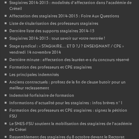
Stagiaires 2014-2015 : modalités d’affectation dans l’académie de
Créteil
Affectation des stagiaires 2014-2015 : Foire Aux Questions
Liste de titularisation des professeurs stagiaires
Dernière liste des supports stagiaires 2014-15
Stagiaires 2014-2015 : tout savoir sur votre rentrée
!
Stage syndical : «
STAGIAIRE
...
ET
D
?J
?
ENSEIGNANT
/
CPE
»
vendredi 14 novembre 2014
Dernière minute : affectation des lauréat-e-s du concours réservé
Formation des professeurs et
CPE
stagiaires
Les principales indemnités
Anciens contractuels : profitez de la fin de clause butoir pour un
meilleur reclassement
Indemnité forfaitaire de formation
Informations d’actualité pour les stagiaires : infos brèves n°1
Formation des professeurs et
CPE
stagiaires : signez la pétition
FSU
Le
SNES
-
FSU
soutient la mobilisation des stagiaires de l’académie
de Crétei
Rassemblement des stagiaires du 8 octobre devant le Rectorat