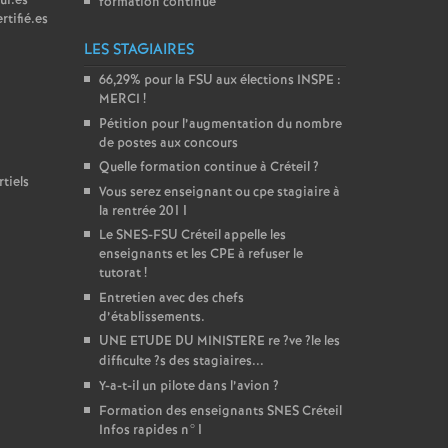
ur.es
formation continue
rtifié.es
LES STAGIAIRES
66,29% pour la
FSU
aux élections
INSPE
:
MERCI
!
Pétition pour l’augmentation du nombre
de postes aux concours
Quelle formation continue à Créteil
?
tiels
Vous serez enseignant ou cpe stagiaire à
la rentrée 2011
Le
SNES
-
FSU
Créteil appelle les
enseignants et les
CPE
à refuser le
tutorat
!
Entretien avec des chefs
d’établissements.
UNE
ETUDE
DU
MINISTERE
re
?ve
?le les
difficulte
?s des stagiaires...
Y-a-t-il un pilote dans l’avion
?
Formation des enseignants
SNES
Créteil
Infos rapides n°1