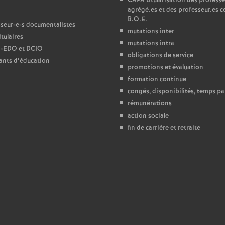
CAPA
titularisation des professe
agrégé.es et des professeur.es ce
e
B.O.E.
seur-e-s documentalistes
mutations inter
tulaires
c
mutations intra
-
EDO
et
DCIO
obligations de service
ants d’éducation
o
promotions et évaluation
formation continue
n
congés, disponibilités, temps par
rémunérations
action sociale
d
fin de carrière et retraite
d
e
g