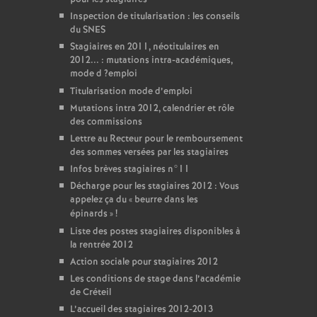
Inspection de titularisation : les conseils
du
SNES
Stagiaires en 2011, néotitulaires en
2012... : mutations intra-académiques,
mode d
?emploi
Titularisation mode d’emploi
Mutations intra 2012, calendrier et rôle
des commissions
Lettre au Recteur pour le remboursement
des sommes versées par les stagiaires
Infos brèves stagiaires n°11
Décharge pour les stagiaires 2012 : Vous
appelez ça du «
beurre dans les
épinards
»
!
Liste des postes stagiaires disponibles à
la rentrée 2012
Action sociale pour stagiaires 2012
Les conditions de stage dans l’académie
de Créteil
L’accueil des stagiaires 2012-2013