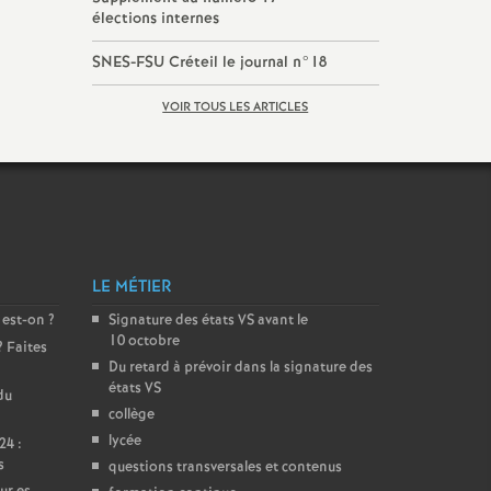
élections internes
SNES
-
FSU
Créteil le journal n°18
VOIR TOUS LES ARTICLES
LE MÉTIER
 est-on
?
Signature des états
VS
avant le
10 octobre
? Faites
Du retard à prévoir dans la signature des
états
VS
du
collège
lycée
24 :
s
questions transversales et contenus