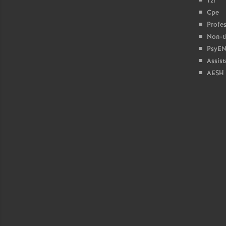
Tzr
Cpe
Profes
Non-ti
PsyEN
Assist
AESH