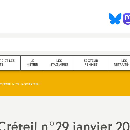
S
y
n
d
RE ET LES
LE
LES
SECTEUR
LES
TS
MÉTIER
STAGIAIRES
FEMMES
RETRAITÉ-
c
RÉTEIL N°29 JANVIER 2021
collège
a
lycée
service
questions transversales et
Créteil n°29 janvier 2
contenus