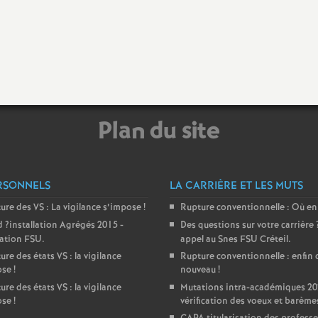
e
m
e
Plan du site
n
RSONNELS
LA CARRIÈRE ET LES MUTS
ture des
VS
: La vigilance s’impose
!
Rupture conventionnelle : Où en
d
?installation Agrégés 2015 -
Des questions sur votre carrière
d
ration
FSU
.
appel au Snes
FSU
Créteil.
ure des états
VS
: la vigilance
Rupture conventionnelle : enfin 
e
ose
!
nouveau
!
ure des états
VS
: la vigilance
Mutations intra-académiques 20
ose
!
vérification des voeux et barème
S