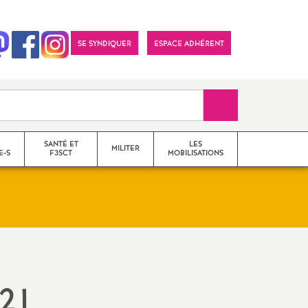
SE SYNDIQUER
ESPACE ADHÉRENT
Recherche sur le 
SANTÉ ET
LES
MILITER
E-S
F3SCT
MOBILISATIONS
formations syndicales
le snes-fsu et son
fonctionnement
021
Vos élu-e-s en Comité