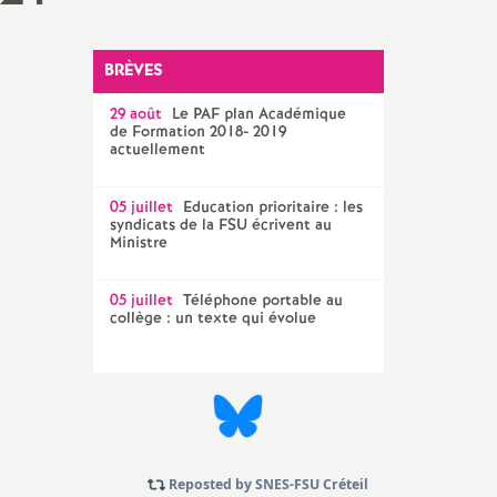
Technique Académique
outils pour les militant-e-s
BRÈVES
Groupe
29 août
LGBTQIA
Le
PAF
plan Académique
+
de Formation 2018- 2019
actuellement
élections professionnelles
05 juillet
Education prioritaire : les
syndicats de la
FSU
écrivent au
Ministre
05 juillet
Téléphone portable au
collège : un texte qui évolue