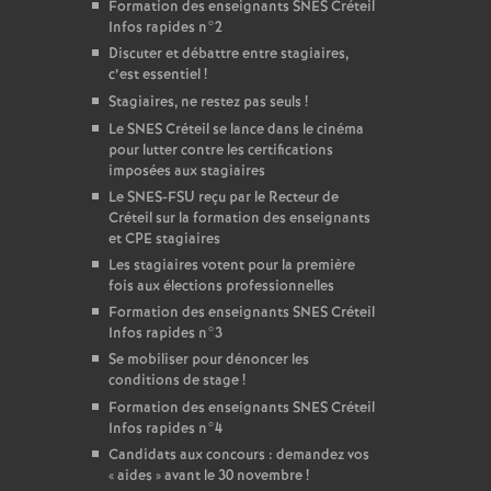
Formation des enseignants
SNES
Créteil
Infos rapides n°2
Discuter et débattre entre stagiaires,
c’est essentiel
!
Stagiaires, ne restez pas seuls
!
Le
SNES
Créteil se lance dans le cinéma
pour lutter contre les certifications
imposées aux stagiaires
Le
SNES
-
FSU
reçu par le Recteur de
Créteil sur la formation des enseignants
et
CPE
stagiaires
Les stagiaires votent pour la première
fois aux élections professionnelles
Formation des enseignants
SNES
Créteil
Infos rapides n°3
Se mobiliser pour dénoncer les
conditions de stage
!
Formation des enseignants
SNES
Créteil
Infos rapides n°4
Candidats aux concours : demandez vos
«
aides
» avant le 30 novembre
!