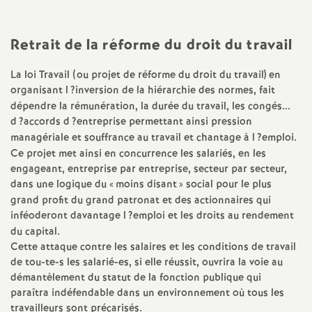
a
Retrait de la réforme du droit du travail
t
La loi Travail (ou projet de réforme du droit du travail) en
organisant l
?inversion de la hiérarchie des normes, fait
i
dépendre la rémunération, la durée du travail, les congés...
d
?accords d
?entreprise permettant ainsi pression
o
managériale et souffrance au travail et chantage à l
?emploi.
Ce projet met ainsi en concurrence les salariés, en les
n
engageant, entreprise par entreprise, secteur par secteur,
dans une logique du «
moins disant
» social pour le plus
a
grand profit du grand patronat et des actionnaires qui
inféoderont davantage l
?emploi et les droits au rendement
du capital.
l
Cette attaque contre les salaires et les conditions de travail
de tou-te-s les salarié-es, si elle réussit, ouvrira la voie au
d
démantèlement du statut de la fonction publique qui
paraîtra indéfendable dans un environnement où tous les
travailleurs sont précarisés.