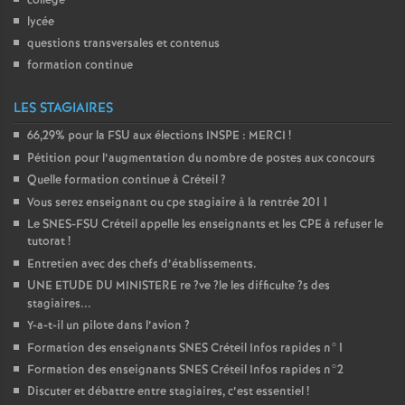
collège
lycée
questions transversales et contenus
formation continue
LES STAGIAIRES
66,29% pour la
FSU
aux élections
INSPE
:
MERCI
!
Pétition pour l’augmentation du nombre de postes aux concours
Quelle formation continue à Créteil
?
Vous serez enseignant ou cpe stagiaire à la rentrée 2011
Le
SNES
-
FSU
Créteil appelle les enseignants et les
CPE
à refuser le
tutorat
!
Entretien avec des chefs d’établissements.
UNE
ETUDE
DU
MINISTERE
re
?ve
?le les difficulte
?s des
stagiaires...
Y-a-t-il un pilote dans l’avion
?
Formation des enseignants
SNES
Créteil Infos rapides n°1
Formation des enseignants
SNES
Créteil Infos rapides n°2
Discuter et débattre entre stagiaires, c’est essentiel
!