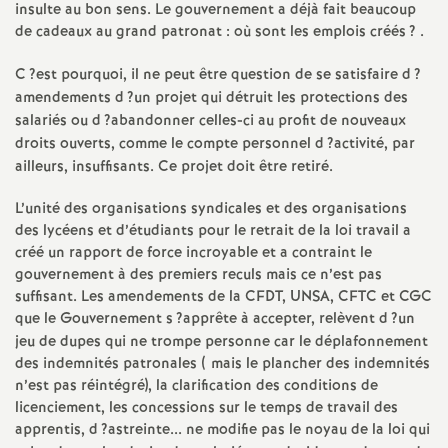
e
insulte au bon sens. Le gouvernement a déjà fait beaucoup
de cadeaux au grand patronat : où sont les emplois créés
? .
m
C
?est pourquoi, il ne peut être question de se satisfaire d
?
amendements d
?un projet qui détruit les protections des
e
salariés ou d
?abandonner celles-ci au profit de nouveaux
droits ouverts, comme le compte personnel d
?activité, par
n
ailleurs, insuffisants. Ce projet doit être retiré.
t
L’unité des organisations syndicales et des organisations
des lycéens et d’étudiants pour le retrait de la loi travail a
créé un rapport de force incroyable et a contraint le
s
gouvernement à des premiers reculs mais ce n’est pas
suffisant. Les amendements de la
CFDT
,
UNSA
,
CFTC
et
CGC
d
que le Gouvernement s
?apprête à accepter, relèvent d
?un
jeu de dupes qui ne trompe personne car le déplafonnement
e
des indemnités patronales ( mais le plancher des indemnités
n’est pas réintégré), la clarification des conditions de
licenciement, les concessions sur le temps de travail des
S
apprentis, d
?astreinte... ne modifie pas le noyau de la loi qui