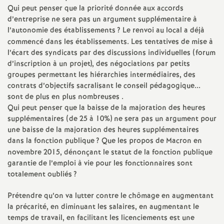
e
Qui peut penser que la priorité donnée aux accords
d’entreprise ne sera pas un argument supplémentaire à
s
l’autonomie des établissements
? Le renvoi au local a déjà
commencé dans les établissements. Les tentatives de mise à
E
l’écart des syndicats par des discussions individuelles (forum
d’inscription à un projet), des négociations par petits
n
groupes permettant les hiérarchies intermédiaires, des
contrats d’objectifs sacralisant le conseil pédagogique...
s
sont de plus en plus nombreuses .
Qui peut penser que la baisse de la majoration des heures
supplémentaires (de 25 à 10%) ne sera pas un argument pour
e
une baisse de la majoration des heures supplémentaires
dans la fonction publique
? Que les propos de Macron en
i
novembre 2015, dénonçant le statut de la fonction publique
garantie de l’emploi à vie pour les fonctionnaires sont
g
totalement oubliés
?
Prétendre qu’on va lutter contre le chômage en augmentant
n
la précarité, en diminuant les salaires, en augmentant le
temps de travail, en facilitant les licenciements est une