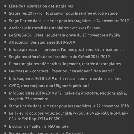
Liste de titularisation des stagiaires
Stagiaires 2017-18 : Tout savoir pour la rentrée et votre stage
!
Stage Entrée dans le métier pour les stagiaires le 24 novembre 2017
Atelier sur le travail des stagiaires avec Yves Baunay
Le
SNES
-
FSU
Créteil soutient la grève du 23 novembre à l’
ESPE
Affectation des stagiaires 2018-2019
Infostagiaires n°4 : préparer l’année prochaine, titularisation, ...
Stagiaires affectés dans l’académie de Créteil 2018-2019
Futurs stagiaires : démarches, logement, rentrée des stagiaires
Lauréats aux concours : Payer pour enseigner
? Non merci
!
InfoStagiaires 2018-2019 n°1 : réussir son entrée dans le métier
CVEC
, c’est toujours non
! Signez la pétition
!
InfoStagiaires 2018-2019 n°2 : grève du 9 octobre, élections
ESPE
,
stage du 22 novembre
Stage Entrée dans le métier pour les stagiaires le 22 novembre 2018
Le 17 et 18 octobre, votez pour
SNEP
-
FSU
, le
SNES
-
FSU
, le
SNUEP
-
FSU
, le SNUipp-
FSU
à l’
ESPE
!
Elections à l’
ESPE
: la
FSU
en tête
Stagiaires : demandez la prime d’activité
!