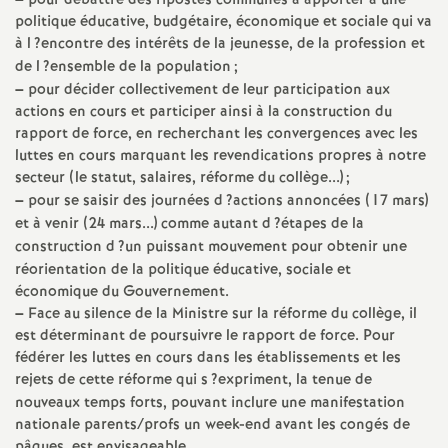
–
pour débattre des ripostes communes à apporter à une
politique éducative, budgétaire, économique et sociale qui va
à l
?encontre des intérêts de la jeunesse, de la profession et
de l
?ensemble de la population
;
–
pour décider collectivement de leur participation aux
actions en cours et participer ainsi à la construction du
rapport de force, en recherchant les convergences avec les
luttes en cours marquant les revendications propres à notre
secteur (le statut, salaires, réforme du collège...)
;
–
pour se saisir des journées d
?actions annoncées (17 mars)
et à venir (24 mars...) comme autant d
?étapes de la
construction d
?un puissant mouvement pour obtenir une
réorientation de la politique éducative, sociale et
économique du Gouvernement.
–
Face au silence de la Ministre sur la réforme du collège, il
est déterminant de poursuivre le rapport de force. Pour
fédérer les luttes en cours dans les établissements et les
rejets de cette réforme qui s
?expriment, la tenue de
nouveaux temps forts, pouvant inclure une manifestation
nationale parents/profs un week-end avant les congés de
pâques, est envisageable.