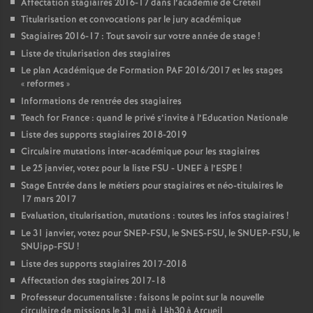
Affectation stagiaires 2016-17 dans l’académie de Créteil
Titularisation et convocations par le jury académique
Stagiaires 2016-17 : Tout savoir sur votre année de stage
!
Liste de titularisation des stagiaires
Le plan Académique de Formation
PAF
2016/2017 et les stages
«
reformes
»
Informations de rentrée des stagiaires
Teach for France : quand le privé s’invite à l’Education Nationale
Liste des supports stagiaires 2018-2019
Circulaire mutations inter-académique pour les stagiaires
Le 25 janvier, votez pour la liste
FSU
-
UNEF
à l’
ESPE
!
Stage Entrée dans le métiers pour stagiaires et néo-titulaires le
17 mars 2017
Evaluation, titularisation, mutations : toutes les infos stagiaires
!
Le 31 janvier, votez pour
SNEP
-
FSU
, le
SNES
-
FSU
, le
SNUEP
-
FSU
, le
SNUipp-
FSU
!
Liste des supports stagiaires 2017-2018
Affectation des stagiaires 2017-18
Professeur documentaliste : faisons le point sur la nouvelle
circulaire de missions le 31 mai à 14h30 à Arcueil