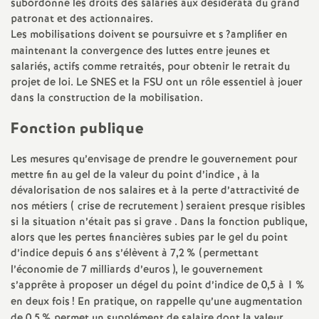
subordonne les droits des salariés aux desiderata du grand
e
patronat et des actionnaires.
Les mobilisations doivent se poursuivre et s
?amplifier en
c
maintenant la convergence des luttes entre jeunes et
salariés, actifs comme retraités, pour obtenir le retrait du
o
projet de loi. Le
SNES
et la
FSU
ont un rôle essentiel à jouer
dans la construction de la mobilisation.
n
Fonction publique
d
Les mesures qu’envisage de prendre le gouvernement pour
mettre fin au gel de la valeur du point d’indice , à la
d
dévalorisation de nos salaires et à la perte d’attractivité de
nos métiers ( crise de recrutement ) seraient presque risibles
si la situation n’était pas si grave . Dans la fonction publique,
e
alors que les pertes financières subies par le gel du point
d’indice depuis 6 ans s’élèvent à 7,2
% (permettant
g
l’économie de 7 milliards d’euros ), le gouvernement
s’apprête à proposer un dégel du point d’indice de 0,5 à 1
%
r
en deux fois
! En pratique, on rappelle qu’une augmentation
de 0,5
% permet un supplément de salaire dont la valeur