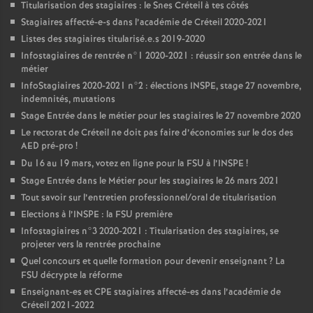
Titularisation des stagiaires : le Snes Créteil à tes côtés
Stagiaires affecté-e-s dans l’académie de Créteil 2020-2021
Listes des stagiaires titularisé.e.s 2019-2020
Infostagiaires de rentrée n°1 2020-2021 : réussir son entrée dans le
métier
InfoStagiaires 2020-2021 n°2 : élections
INSPE
, stage 27 novembre,
indemnités, mutations
Stage Entrée dans le métier pour les stagiaires le 27 novembre 2020
Le rectorat de Créteil ne doit pas faire d’économies sur le dos des
AED
pré-pro
!
Du 16 au 19 mars, votez en ligne pour la
FSU
à l’
INSPE
!
Stage Entrée dans le Métier pour les stagiaires le 26 mars 2021
Tout savoir sur l’entretien professionnel/oral de titularisation
Elections à l’
INSPE
: la
FSU
première
Infostagiaires n°3 2020-2021 : Titularisation des stagiaires, se
projeter vers la rentrée prochaine
Quel concours et quelle formation pour devenir enseignant
? La
FSU
décrypte la réforme
Enseignant-es et
CPE
stagiaires affecté-es dans l’académie de
Créteil 2021-2022