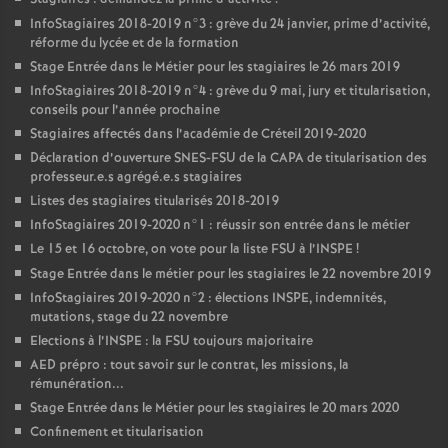
InfoStagiaires 2018-2019 n°3 : grève du 24 janvier, prime d’activité,
réforme du lycée et de la formation
Stage Entrée dans le Métier pour les stagiaires le 26 mars 2019
InfoStagiaires 2018-2019 n°4 : grève du 9 mai, jury et titularisation,
conseils pour l’année prochaine
Stagiaires affectés dans l’académie de Créteil 2019-2020
Déclaration d’ouverture
SNES
-
FSU
de la
CAPA
de titularisation des
professeur.e.s agrégé.e.s stagiaires
Listes des stagiaires titularisés 2018-2019
InfoStagiaires 2019-2020 n°1 : réussir son entrée dans le métier
Le 15 et 16 octobre, on vote pour la liste
FSU
à l’
INSPE
!
Stage Entrée dans le métier pour les stagiaires le 22 novembre 2019
InfoStagiaires 2019-2020 n°2 : élections
INSPE
, indemnités,
mutations, stage du 22 novembre
Elections à l’
INSPE
: la
FSU
toujours majoritaire
AED
prépro : tout savoir sur le contrat, les missions, la
rémunération...
Stage Entrée dans le Métier pour les stagiaires le 20 mars 2020
Confinement et titularisation