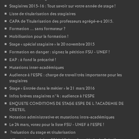
Stagiaires 2015-16 : Tout savoir sur votre année de stage
!
Liste de titularisation des stagiaires
CAPA
de Titularisation des professeurs agrégé-e-s 2015.
Formation ... sans formateur
?
Mobilisation pour la formation
!
Stage «
spécial stagiaire
» le 20 novembre 2015
Formation en danger : signez la pétition
FSU
-
UNEF
!
EAP
: à fond la précarité
!
Mutations inter-académiques
Audience à l’
ESPE
: charge de travail très importante pour les
stagiaires
Stage «
Entrée dans le métier
» le 21 mars 2016
Infos brèves stagiaires n°4 : audience à l’
ESPE
ENQUETE
CONDITIONS
DE
STAGE
ESPE
DE
L
?
ACADEMIE
DE
CRETEIL
Notation administrative et mutations intra-académiques
Le 24 mars, votez pour la liste
FSU
-
UNEF
à l’
ESPE
!
?valuation du stage et titularisation