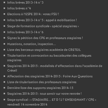
Infos brèves 2013-14 n°3
Infos brèves n°4
Elections à l’
ESPE
2014 : votez
FSU
!
Infos brèves 2013-14 n°5 : appel à mobilisation
!
Stage de formation syndicale «
spécial stagiaires
»
Infos brèves 2013-14 n°6
Signez la pétition des
CPE
et professeurs stagiaires
!
Mutations, notation, inspection...
Liste des berceaux stagiaires académie de
CRETEIL
Titularisation et convocation au baccalauréat des collègues
stagiaires
Stagiaires 2014-2015 : modalités d’affectation dans l’académie de
Créteil
Affectation des stagiaires 2014-2015 : Foire Aux Questions
Liste de titularisation des professeurs stagiaires
Dernière liste des supports stagiaires 2014-15
Stagiaires 2014-2015 : tout savoir sur votre rentrée
!
Stage syndical : «
STAGIAIRE
...
ET
D
?J
?
ENSEIGNANT
/
CPE
»
vendredi 14 novembre 2014