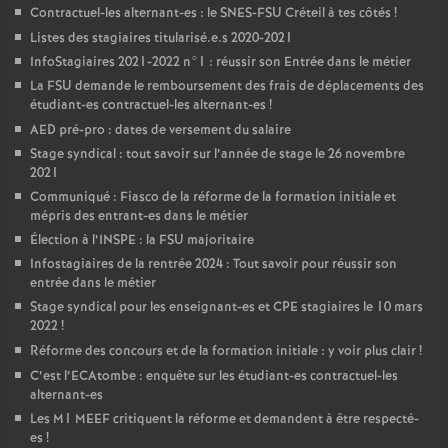
Contractuel-les alternant-es : le
SNES
-
FSU
Créteil à tes côtés
!
Listes des stagiaires titularisé.e.s 2020-2021
InfoStagiaires 2021-2022 n°1 : réussir son Entrée dans le métier
La
FSU
demande le remboursement des frais de déplacements des
étudiant-es contractuel-les alternant-es
!
AED
pré-pro : dates de versement du salaire
Stage syndical : tout savoir sur l’année de stage le 26 novembre
2021
Communiqué : Fiasco de la réforme de la formation initiale et
mépris des entrant-es dans le métier
Élection à l’
INSPE
: la
FSU
majoritaire
Infostagiaires de la rentrée 2024 : Tout savoir pour réussir son
entrée dans le métier
Stage syndical pour les enseignant-es et
CPE
stagiaires le 10 mars
2022
!
Réforme des concours et de la formation initiale : y voir plus clair
!
C’est l’ECAtombe : enquête sur les étudiant-es contractuel-les
alternant-es
Les M1
MEEF
critiquent la réforme et demandent à être respecté-
es
!