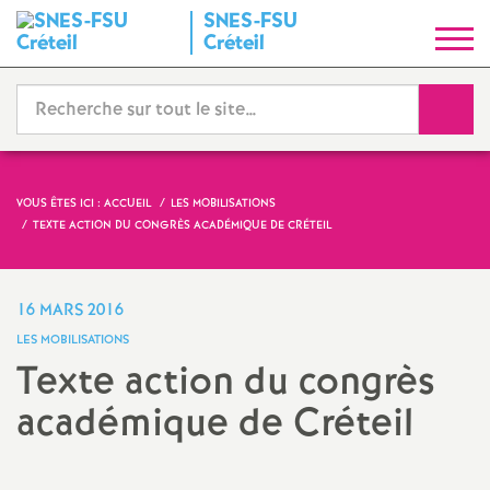
SNES
-
FSU
S
Créteil
y
Reche
n
d
VOUS ÊTES ICI :
ACCUEIL
LES MOBILISATIONS
TEXTE ACTION DU CONGRÈS ACADÉMIQUE DE CRÉTEIL
i
c
16 MARS 2016
LES MOBILISATIONS
a
Texte action du congrès
académique de Créteil
t
N