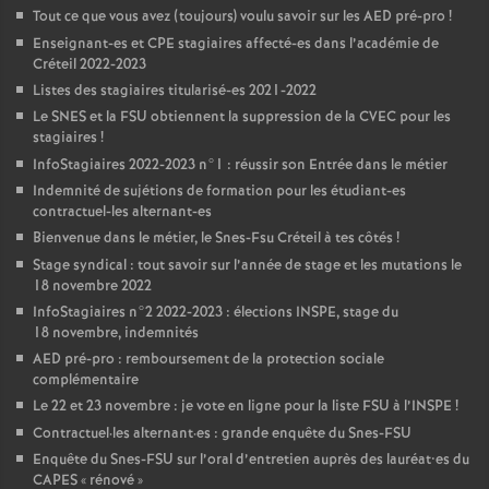
Tout ce que vous avez (toujours) voulu savoir sur les
AED
pré-pro
!
Enseignant-es et
CPE
stagiaires affecté-es dans l’académie de
Créteil 2022-2023
Listes des stagiaires titularisé-es 2021-2022
Le
SNES
et la
FSU
obtiennent la suppression de la
CVEC
pour les
stagiaires
!
InfoStagiaires 2022-2023 n°1 : réussir son Entrée dans le métier
Indemnité de sujétions de formation pour les étudiant-es
contractuel-les alternant-es
Bienvenue dans le métier, le Snes-Fsu Créteil à tes côtés
!
Stage syndical : tout savoir sur l’année de stage et les mutations le
18 novembre 2022
InfoStagiaires n°2 2022-2023 : élections
INSPE
, stage du
18 novembre, indemnités
AED
pré-pro : remboursement de la protection sociale
complémentaire
Le 22 et 23 novembre : je vote en ligne pour la liste
FSU
à l’
INSPE
!
Contractuel
·
les alternant
·
es : grande enquête du Snes-
FSU
Enquête du Snes-
FSU
sur l’oral d’entretien auprès des lauréat•es du
CAPES
«
rénové
»