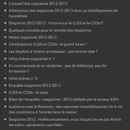
L’accueil des stagiaires 2012-2013
Affectation des stagiaires 2012-2013 dans un établissement de
l’académie
Stagiaires 2012-2013 : Victoire sur le
CLES
et le C2I2e
!!
Quelques conseils pour la rentrée des stagiaires
Mémo stagiaires 2012-2013
Certifications
CLES
et C2I2e : le grand bazar
!
Les emplois d
?avenir professeur : une bonne idée
?
Infos brèves stagiaires n°1
Ex-contractuels et ex-titulaires : pas de décharge, pas de
formation
!!
Infos brèves n°2
Enquête stagiaires 2012/2013
CLES
et C2I2e : la suite
Bilan de l’enquête «
stagiaires
» 2012 réalisée par le secteur
EDM
Audience avec le Rectorat : des réponses insatisfaisantes vis-à-vis
des conditions d
?entrée dans le métier
Stagiaires 2012 : Malheureusement, vous risquez de ne pas être la
dernière «
génération sacrifiée
»