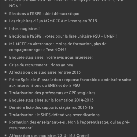
Lauréats titulaires d
?un
M2MEEF
à temps plein en 2015 : c
?est
NON
!
Elections à l’
ESPE
: déni démocratique
Les titulaires d
?un
M2MEEF
à mi-temps en 2015
Infos stagiaires
!
Elections à l’
ESPE
: votez pour la liste unitaire
FSU
-
UNEF
!
M1
MEEF
en alternance : Moins de formation, plus de
compagnonnage : c
?est
NON
!
Enquête stagiaires : votre avis nous intéresse
!
Crise du recrutement : rions un peu
Affectation des stagiaires rentrée 2015
Prime Spéciale d’Installation : réponse favorable du ministère suite
aux interventions du
SNES
et de la
FSU
Titularisation des professeurs et
CPE
stagiaires
Enquête stagiaires sur la formation 2014-2015
Dernière liste des supports stagiaires 2015-16
Titularisation : le
SNES
défend vos revendications
Formation des enseignant-e-s : Non à l’apprentissage, oui au pré-
recrutement
!
Affectation des stagiaires 2015-16 à Créteil