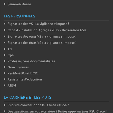
Seine-et-Marne
LES PERSONNELS
Signature des
VS
: La vigilance s’impose
!
Capa d
?installation Agrégés 2015 - Déclaration
FSU
.
Signature des états
VS
: la vigilance s’impose
!
Signature des états
VS
: la vigilance s’impose
!
Tzr
Cpe
Professeur-e-s documentalistes
Non-titulaires
PsyEN-
EDO
et
DCIO
Assistants d’éducation
AESH
LA CARRIÈRE ET LES MUTS
Rupture conventionnelle : Où en est-on
?
Des questions sur votre carrière
? Faites appel au Snes
FSU
Créteil.