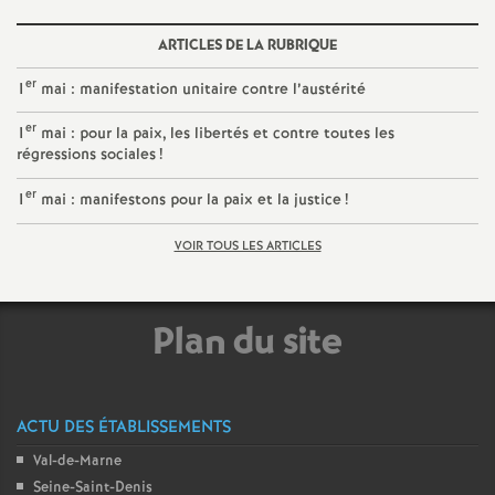
ARTICLES DE LA RUBRIQUE
er
1
mai : manifestation unitaire contre l’austérité
er
1
mai : pour la paix, les libertés et contre toutes les
régressions sociales
!
er
1
mai : manifestons pour la paix et la justice
!
VOIR TOUS LES ARTICLES
Plan du site
ACTU DES ÉTABLISSEMENTS
Val-de-Marne
Seine-Saint-Denis