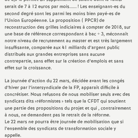
serait de 7 à 12 euros par mois......
! Les enseignant-es du
é
second degré sont les parmi les moins bien payé-es de
l’Union Européenne. La proposition (
PPCR
) de
O
reconstruction des grilles indiciaires à compter de 2018, sur
une base de référence correspondant à bac + 3, méconnaît
r
notre niveau de recrutement au master et est très largement
insuffisante, comparée aux 41 milliards d’argent public
l
distribués aux grandes entreprises sans aucune
contrepartie, sans effet sur la création d’emplois et sans
effet sur la croissance.
é
La journée d’action du 22 mars, décidée avant les congés
a
d’hiver par l’intersyndicale de la
FP
, apparaît difficile à
concrétiser. Nous refusons de nous mobiliser seuls avec des
n
syndicats dits
»réformistes
» tels que la
CFDT
qui soutient
une partie des propositions du projet et qui , contrairement
à nous, ne demandent pas le retrait de la réforme.
s
Le 22 mars ne pourra être journée de mobilisation que si
l’ensemble des syndicats de transformation sociale y
T
appelle.