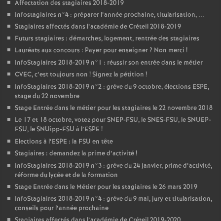
Affectation des stagiaires 2018-2019
Infostagiaires n°4 : préparer l’année prochaine, titularisation, ...
Stagiaires affectés dans l’académie de Créteil 2018-2019
Futurs stagiaires : démarches, logement, rentrée des stagiaires
Lauréats aux concours : Payer pour enseigner
? Non merci
!
InfoStagiaires 2018-2019 n°1 : réussir son entrée dans le métier
CVEC
, c’est toujours non
! Signez la pétition
!
InfoStagiaires 2018-2019 n°2 : grève du 9 octobre, élections
ESPE
,
stage du 22 novembre
Stage Entrée dans le métier pour les stagiaires le 22 novembre 2018
Le 17 et 18 octobre, votez pour
SNEP
-
FSU
, le
SNES
-
FSU
, le
SNUEP
-
FSU
, le SNUipp-
FSU
à l’
ESPE
!
Elections à l’
ESPE
: la
FSU
en tête
Stagiaires : demandez la prime d’activité
!
InfoStagiaires 2018-2019 n°3 : grève du 24 janvier, prime d’activité,
réforme du lycée et de la formation
Stage Entrée dans le Métier pour les stagiaires le 26 mars 2019
InfoStagiaires 2018-2019 n°4 : grève du 9 mai, jury et titularisation,
conseils pour l’année prochaine
Stagiaires affectés dans l’académie de Créteil 2019-2020