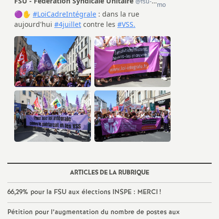
é
O
r
l
é
a
n
ARTICLES DE LA RUBRIQUE
s
66,29% pour la
FSU
aux élections
INSPE
:
MERCI
!
T
Pétition pour l’augmentation du nombre de postes aux