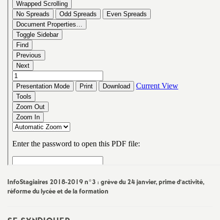
e
s
E
n
s
e
i
g
InfoStagiaires 2018-2019 n°3 : grève du 24 janvier, prime d’activité,
réforme du lycée et de la formation
n