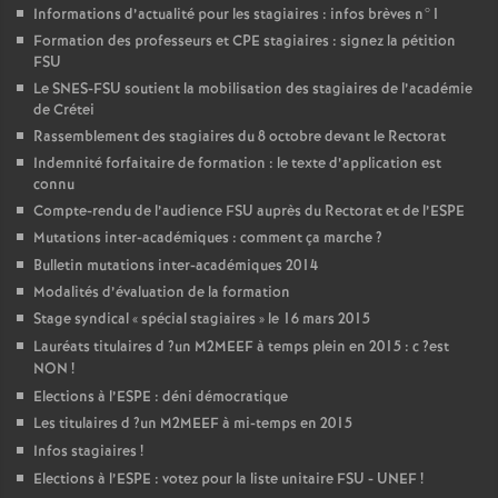
Informations d’actualité pour les stagiaires : infos brèves n°1
Formation des professeurs et
CPE
stagiaires : signez la pétition
FSU
Le
SNES
-
FSU
soutient la mobilisation des stagiaires de l’académie
de Crétei
Rassemblement des stagiaires du 8 octobre devant le Rectorat
Indemnité forfaitaire de formation : le texte d’application est
connu
Compte-rendu de l’audience
FSU
auprès du Rectorat et de l’
ESPE
Mutations inter-académiques : comment ça marche
?
Bulletin mutations inter-académiques 2014
Modalités d’évaluation de la formation
Stage syndical «
spécial stagiaires
» le 16 mars 2015
Lauréats titulaires d
?un
M2MEEF
à temps plein en 2015 : c
?est
NON
!
Elections à l’
ESPE
: déni démocratique
Les titulaires d
?un
M2MEEF
à mi-temps en 2015
Infos stagiaires
!
Elections à l’
ESPE
: votez pour la liste unitaire
FSU
-
UNEF
!