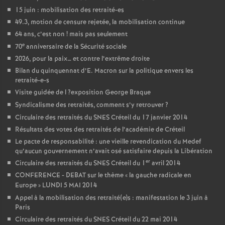
15 juin : mobilisation des retraité-es
49.3, motion de censure rejetée, la mobilisation continue
64 ans, c’est non
! mais pas seulement
e
70
anniversaire de la Sécurité sociale
2026, pour la paix… et contre l’extrême droite
Bilan du quinquennat d’E. Macron sur la politique envers les
retraité-e-s
Visite guidée de l
?exposition George Braque
Syndicalisme des retraités, comment s’y retrouver
?
Circulaire des retraités du
SNES
Créteil du 17 janvier 2014
Résultats des votes des retraités de l’académie de Créteil
Le pacte de responsabilité : une vieille revendication du Medef
qu’aucun gouvernement n’avait osé satisfaire depuis la Libération
er
Circulaire des retraités du
SNES
Créteil du 1
avril 2014
CONFERENCE
-
DEBAT
sur le thème «
la gauche radicale en
Europe
»
LUNDI
5
MAI
2014
Appel à la mobilisation des retraité(e)s : manifestation le 3 juin à
Paris
Circulaire des retraités du
SNES
Créteil du 22 mai 2014