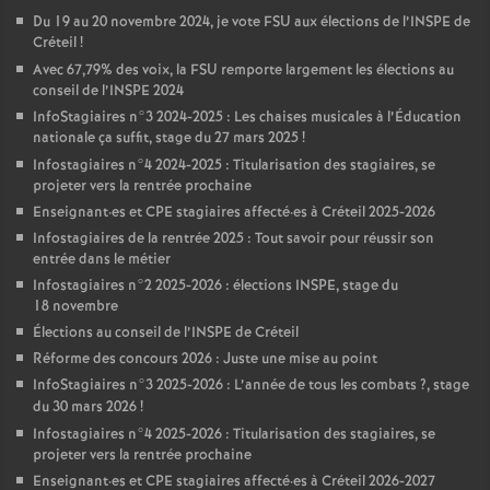
Du 19 au 20 novembre 2024, je vote
FSU
aux élections de l’
INSPE
de
Créteil
!
Avec 67,79% des voix, la
FSU
remporte largement les élections au
conseil de l’
INSPE
2024
InfoStagiaires n°3 2024-2025 : Les chaises musicales à l’Éducation
nationale ça suffit, stage du 27 mars 2025
!
Infostagiaires n°4 2024-2025 : Titularisation des stagiaires, se
projeter vers la rentrée prochaine
Enseignant
·
es et
CPE
stagiaires affecté
·
es à Créteil 2025-2026
Infostagiaires de la rentrée 2025 : Tout savoir pour réussir son
entrée dans le métier
Infostagiaires n°2 2025-2026 : élections
INSPE
, stage du
18 novembre
Élections au conseil de l’
INSPE
de Créteil
Réforme des concours 2026 : Juste une mise au point
InfoStagiaires n°3 2025-2026 : L’année de tous les combats
?, stage
du 30 mars 2026
!
Infostagiaires n°4 2025-2026 : Titularisation des stagiaires, se
projeter vers la rentrée prochaine
Enseignant
·
es et
CPE
stagiaires affecté
·
es à Créteil 2026-2027