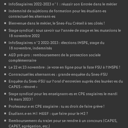
InfoStagiaires 2022-2023 n°1 : réussir son Entrée dans le métier
Indemnité de sujétions de formation pour les étudiant-es
contractuel-les alternant-es
Bienvenue dans le métier, le Snes-Fsu Créteil à tes côtés
!
Stage syndical : tout savoir sur l’année de stage et les mutations le
18 novembre 2022
InfoStagiaires n°2 2022-2023 : élections
INSPE
, stage du
18 novembre, indemnités
AED
pré-pro : remboursement de la protection sociale
complémentaire
Le 22 et 23 novembre : je vote en ligne pour la liste
FSU
à l’
INSPE
!
Contractuel
·
les alternant
·
es : grande enquête du Snes-
FSU
Enquête du Snes-
FSU
sur l’oral d’entretien auprès des lauréat•es du
CAPES
«
rénové
»
Stage syndical pour les enseignant-es et
CPE
stagiaires le mardi
14 mars 2023
!
Professeur.e et
CPE
stagiaire : tu as droit de faire grève
!
Étudiant.e en M1
MEEF
: que faire pour le M2
?
Remboursement du trajet pour se rendre à un concours (
CAPES
,
CAPET
, agrégation, etc.)