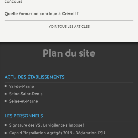
concours
o
Quelle formation continue à Créteil
?
u
VOIR TOUS LES ARTICLES
r
Plan du site
s
ACTU DES ÉTABLISSEMENTS
Val-de-Marne
Seine-Saint-Denis
Seine-et-Marne
LES PERSONNELS
Signature des
VS
: La vigilance s’impose
!
Capa d
?installation Agrégés 2015 - Déclaration
FSU
.