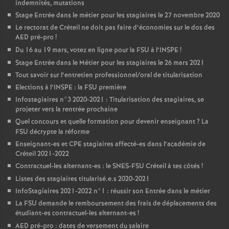
indemnités, mutations
Stage Entrée dans le métier pour les stagiaires le 27 novembre 2020
Le rectorat de Créteil ne doit pas faire d’économies sur le dos des
AED
pré-pro
!
Du 16 au 19 mars, votez en ligne pour la
FSU
à l’
INSPE
!
Stage Entrée dans le Métier pour les stagiaires le 26 mars 2021
Tout savoir sur l’entretien professionnel/oral de titularisation
Elections à l’
INSPE
: la
FSU
première
Infostagiaires n°3 2020-2021 : Titularisation des stagiaires, se
projeter vers la rentrée prochaine
Quel concours et quelle formation pour devenir enseignant
? La
FSU
décrypte la réforme
Enseignant-es et
CPE
stagiaires affecté-es dans l’académie de
Créteil 2021-2022
Contractuel-les alternant-es : le
SNES
-
FSU
Créteil à tes côtés
!
Listes des stagiaires titularisé.e.s 2020-2021
InfoStagiaires 2021-2022 n°1 : réussir son Entrée dans le métier
La
FSU
demande le remboursement des frais de déplacements des
étudiant-es contractuel-les alternant-es
!
AED
pré-pro : dates de versement du salaire