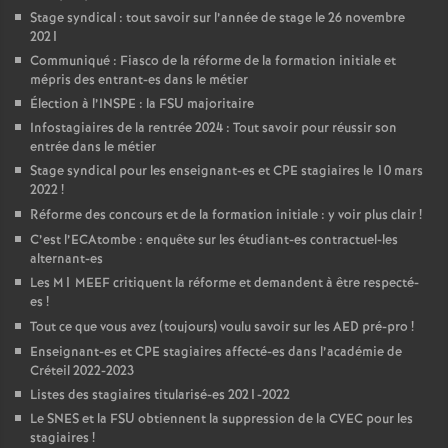
Stage syndical : tout savoir sur l’année de stage le 26 novembre
2021
Communiqué : Fiasco de la réforme de la formation initiale et
mépris des entrant-es dans le métier
Élection à l’
INSPE
: la
FSU
majoritaire
Infostagiaires de la rentrée 2024 : Tout savoir pour réussir son
entrée dans le métier
Stage syndical pour les enseignant-es et
CPE
stagiaires le 10 mars
2022
!
Réforme des concours et de la formation initiale : y voir plus clair
!
C’est l’ECAtombe : enquête sur les étudiant-es contractuel-les
alternant-es
Les M1
MEEF
critiquent la réforme et demandent à être respecté-
es
!
Tout ce que vous avez (toujours) voulu savoir sur les
AED
pré-pro
!
Enseignant-es et
CPE
stagiaires affecté-es dans l’académie de
Créteil 2022-2023
Listes des stagiaires titularisé-es 2021-2022
Le
SNES
et la
FSU
obtiennent la suppression de la
CVEC
pour les
stagiaires
!