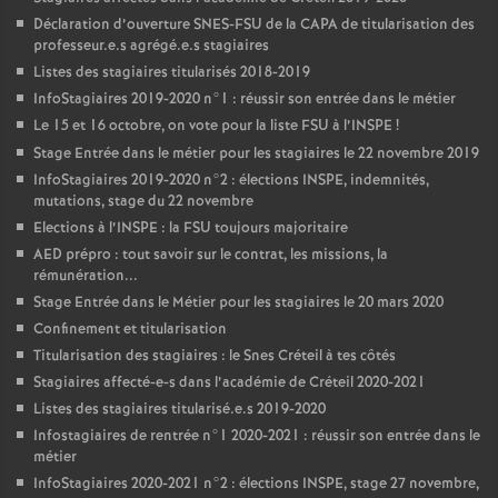
Déclaration d’ouverture
SNES
-
FSU
de la
CAPA
de titularisation des
professeur.e.s agrégé.e.s stagiaires
Listes des stagiaires titularisés 2018-2019
InfoStagiaires 2019-2020 n°1 : réussir son entrée dans le métier
Le 15 et 16 octobre, on vote pour la liste
FSU
à l’
INSPE
!
Stage Entrée dans le métier pour les stagiaires le 22 novembre 2019
InfoStagiaires 2019-2020 n°2 : élections
INSPE
, indemnités,
mutations, stage du 22 novembre
Elections à l’
INSPE
: la
FSU
toujours majoritaire
AED
prépro : tout savoir sur le contrat, les missions, la
rémunération...
Stage Entrée dans le Métier pour les stagiaires le 20 mars 2020
Confinement et titularisation
Titularisation des stagiaires : le Snes Créteil à tes côtés
Stagiaires affecté-e-s dans l’académie de Créteil 2020-2021
Listes des stagiaires titularisé.e.s 2019-2020
Infostagiaires de rentrée n°1 2020-2021 : réussir son entrée dans le
métier
InfoStagiaires 2020-2021 n°2 : élections
INSPE
, stage 27 novembre,