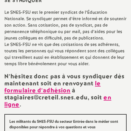
e
SE
SYNDIQUER
Le
SNES
-
FSU
est le premier syndicat de l’Éducation
m
Nationale. Se syndiquer permet d’être informé et de soutenir
son action. Sans cotisation, pas de syndicat, pas de
e
permanence téléphonique ou par mail, pas d’aides pour les
jeunes collègues en difficulté, pas de publications.
Le
SNES
-
FSU
ne vit que des cotisations de ses adhérents,
n
toutes les personnes qui vous répondent sont des collègues
qui travaillent aussi en établissement et qui donnent de leur
t
temps libre bénévolement pour vous aider.
s
N’hésitez donc pas à vous syndiquer dès
maintenant soit en renvoyant
le
formulaire d’adhésion
à
d
stagiaires@creteil.snes.edu, soit
en
ligne
.
e
S
Les militants du
SNES
-
FSU
du secteur Entrée dans le métier sont
disponibles pour répondre à vos questions et vous