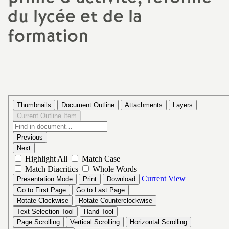
du lycée et de la
a
formation
t
i
o
n
a
l
d