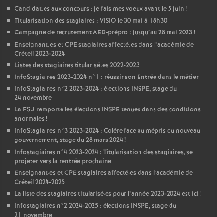
Candidat.es aux concours : je fais mes voeux avant le 5 juin
!
Titularisation des stagiaires :
VISIO
le 30 mai à 18h30
Campagne de recrutement
AED
-prépro : jusqu’au 28 mai 2023
!
Enseignant.es et
CPE
stagiaires affecté.es dans l’académie de
Créteil 2023-2024
Listes des stagiaires titularisé.es 2022-2023
InfoStagiaires 2023-2024 n°1 : réussir son Entrée dans le métier
InfoStagiaires n°2 2023-2024 : élections
INSPE
, stage du
24 novembre
La
FSU
remporte les élections
INSPE
tenues dans des conditions
anormales
!
InfoStagiaires n°3 2023-2024 : Colère face au mépris du nouveau
gouvernement, stage du 28 mars 2024
!
Infostagiaires n°4 2023-2024 : Titularisation des stagiaires, se
projeter vers la rentrée prochaine
Enseignant
·
es et
CPE
stagiaires affecté
·
es dans l’académie de
Créteil 2024-2025
La liste des stagiaires titularisé
·
es pour l’année 2023-2024 est ici
!
Infostagiaires n°2 2024-2025 : élections
INSPE
, stage du
21 novembre