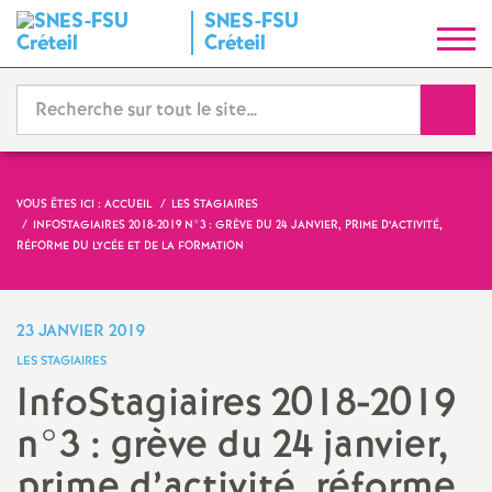
SNES
-
FSU
S
Créteil
y
Reche
n
d
VOUS ÊTES ICI :
ACCUEIL
LES STAGIAIRES
INFOSTAGIAIRES 2018-2019 N°3 : GRÈVE DU 24 JANVIER, PRIME D’ACTIVITÉ,
i
RÉFORME DU LYCÉE ET DE LA FORMATION
c
23 JANVIER 2019
a
LES STAGIAIRES
InfoStagiaires 2018-2019
t
n°3 : grève du 24 janvier,
N
prime d’activité, réforme