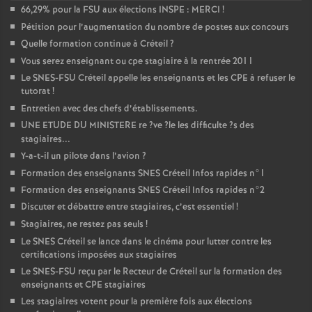
66,29% pour la
FSU
aux élections
INSPE
:
MERCI
!
Pétition pour l’augmentation du nombre de postes aux concours
Quelle formation continue à Créteil
?
Vous serez enseignant ou cpe stagiaire à la rentrée 2011
Le
SNES
-
FSU
Créteil appelle les enseignants et les
CPE
à refuser le
tutorat
!
Entretien avec des chefs d’établissements.
UNE
ETUDE
DU
MINISTERE
re
?ve
?le les difficulte
?s des
stagiaires...
Y-a-t-il un pilote dans l’avion
?
Formation des enseignants
SNES
Créteil Infos rapides n°1
Formation des enseignants
SNES
Créteil Infos rapides n°2
Discuter et débattre entre stagiaires, c’est essentiel
!
Stagiaires, ne restez pas seuls
!
Le
SNES
Créteil se lance dans le cinéma pour lutter contre les
certifications imposées aux stagiaires
Le
SNES
-
FSU
reçu par le Recteur de Créteil sur la formation des
enseignants et
CPE
stagiaires
Les stagiaires votent pour la première fois aux élections