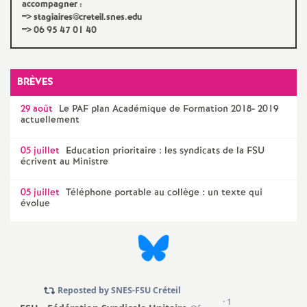
accompagner :
e
=> stagiaires@creteil.snes.edu
=> 06 95 47 01 40
c
o
BRÈVES
29 août
Le
PAF
plan Académique de Formation 2018- 2019
n
actuellement
d
05 juillet
Education prioritaire : les syndicats de la
FSU
écrivent au Ministre
d
05 juillet
Téléphone portable au collège : un texte qui
évolue
e
g
r