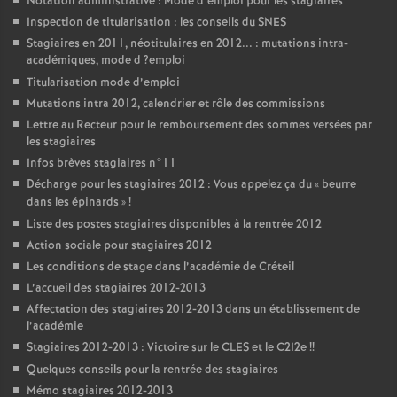
Notation administrative : Mode d’emploi pour les stagiaires
Inspection de titularisation : les conseils du
SNES
Stagiaires en 2011, néotitulaires en 2012... : mutations intra-
académiques, mode d
?emploi
Titularisation mode d’emploi
Mutations intra 2012, calendrier et rôle des commissions
Lettre au Recteur pour le remboursement des sommes versées par
les stagiaires
Infos brèves stagiaires n°11
Décharge pour les stagiaires 2012 : Vous appelez ça du «
beurre
dans les épinards
»
!
Liste des postes stagiaires disponibles à la rentrée 2012
Action sociale pour stagiaires 2012
Les conditions de stage dans l’académie de Créteil
L’accueil des stagiaires 2012-2013
Affectation des stagiaires 2012-2013 dans un établissement de
l’académie
Stagiaires 2012-2013 : Victoire sur le
CLES
et le C2I2e
!!
Quelques conseils pour la rentrée des stagiaires
Mémo stagiaires 2012-2013