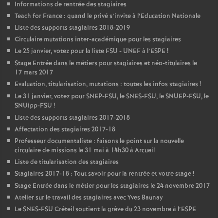
Informations de rentrée des stagiaires
Teach for France : quand le privé s’invite à l’Education Nationale
Liste des supports stagiaires 2018-2019
Circulaire mutations inter-académique pour les stagiaires
Le 25 janvier, votez pour la liste
FSU
-
UNEF
à l’
ESPE
!
Stage Entrée dans le métiers pour stagiaires et néo-titulaires le
17 mars 2017
Evaluation, titularisation, mutations : toutes les infos stagiaires
!
Le 31 janvier, votez pour
SNEP
-
FSU
, le
SNES
-
FSU
, le
SNUEP
-
FSU
, le
SNUipp-
FSU
!
Liste des supports stagiaires 2017-2018
Affectation des stagiaires 2017-18
Professeur documentaliste : faisons le point sur la nouvelle
circulaire de missions le 31 mai à 14h30 à Arcueil
Liste de titularisation des stagiaires
Stagiaires 2017-18 : Tout savoir pour la rentrée et votre stage
!
Stage Entrée dans le métier pour les stagiaires le 24 novembre 2017
Atelier sur le travail des stagiaires avec Yves Baunay
Le
SNES
-
FSU
Créteil soutient la grève du 23 novembre à l’
ESPE