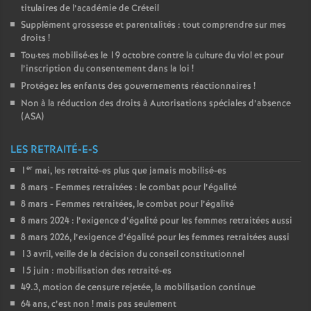
titulaires de l’académie de Créteil
Supplément grossesse et parentalités : tout comprendre sur mes
droits
!
Tou
·
tes mobilisé
·
es le 19 octobre contre la culture du viol et pour
l’inscription du consentement dans la loi
!
Protégez les enfants des gouvernements réactionnaires
!
Non à la réduction des droits à Autorisations spéciales d’absence
(
ASA
)
LES RETRAITÉ-E-S
er
1
mai, les retraité-es plus que jamais mobilisé-es
8 mars - Femmes retraitées : le combat pour l’égalité
8 mars - Femmes retraitées, le combat pour l’égalité
8 mars 2024 : l’exigence d’égalité pour les femmes retraitées aussi
8 mars 2026, l’exigence d’égalité pour les femmes retraitées aussi
13 avril, veille de la décision du conseil constitutionnel
15 juin : mobilisation des retraité-es
49.3, motion de censure rejetée, la mobilisation continue
64 ans, c’est non
! mais pas seulement