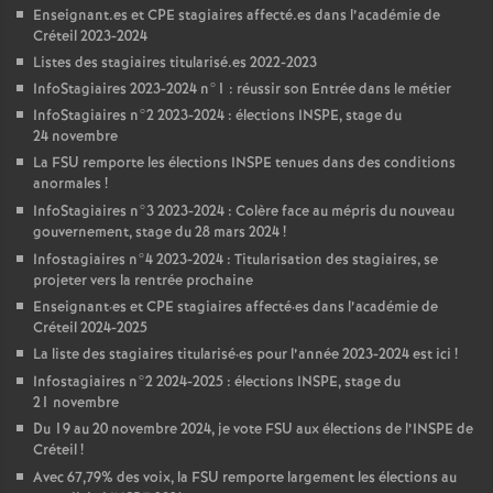
Enseignant.es et
CPE
stagiaires affecté.es dans l’académie de
Créteil 2023-2024
Listes des stagiaires titularisé.es 2022-2023
InfoStagiaires 2023-2024 n°1 : réussir son Entrée dans le métier
InfoStagiaires n°2 2023-2024 : élections
INSPE
, stage du
24 novembre
La
FSU
remporte les élections
INSPE
tenues dans des conditions
anormales
!
InfoStagiaires n°3 2023-2024 : Colère face au mépris du nouveau
gouvernement, stage du 28 mars 2024
!
Infostagiaires n°4 2023-2024 : Titularisation des stagiaires, se
projeter vers la rentrée prochaine
Enseignant
·
es et
CPE
stagiaires affecté
·
es dans l’académie de
Créteil 2024-2025
La liste des stagiaires titularisé
·
es pour l’année 2023-2024 est ici
!
Infostagiaires n°2 2024-2025 : élections
INSPE
, stage du
21 novembre
Du 19 au 20 novembre 2024, je vote
FSU
aux élections de l’
INSPE
de
Créteil
!
Avec 67,79% des voix, la
FSU
remporte largement les élections au