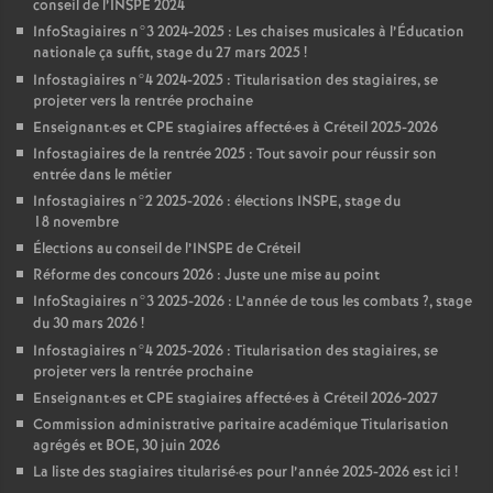
conseil de l’
INSPE
2024
InfoStagiaires n°3 2024-2025 : Les chaises musicales à l’Éducation
nationale ça suffit, stage du 27 mars 2025
!
Infostagiaires n°4 2024-2025 : Titularisation des stagiaires, se
projeter vers la rentrée prochaine
Enseignant
·
es et
CPE
stagiaires affecté
·
es à Créteil 2025-2026
Infostagiaires de la rentrée 2025 : Tout savoir pour réussir son
entrée dans le métier
Infostagiaires n°2 2025-2026 : élections
INSPE
, stage du
18 novembre
Élections au conseil de l’
INSPE
de Créteil
Réforme des concours 2026 : Juste une mise au point
InfoStagiaires n°3 2025-2026 : L’année de tous les combats
?, stage
du 30 mars 2026
!
Infostagiaires n°4 2025-2026 : Titularisation des stagiaires, se
projeter vers la rentrée prochaine
Enseignant
·
es et
CPE
stagiaires affecté
·
es à Créteil 2026-2027
Commission administrative paritaire académique Titularisation
agrégés et
BOE
, 30 juin 2026
La liste des stagiaires titularisé
·
es pour l’année 2025-2026 est ici
!