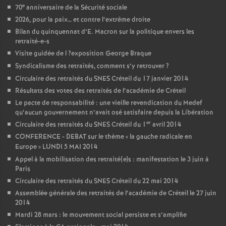
e
70
anniversaire de la Sécurité sociale
2026, pour la paix… et contre l’extrême droite
Bilan du quinquennat d’E. Macron sur la politique envers les
retraité-e-s
Visite guidée de l
?exposition George Braque
Syndicalisme des retraités, comment s’y retrouver
?
Circulaire des retraités du
SNES
Créteil du 17 janvier 2014
Résultats des votes des retraités de l’académie de Créteil
Le pacte de responsabilité : une vieille revendication du Medef
qu’aucun gouvernement n’avait osé satisfaire depuis la Libération
er
Circulaire des retraités du
SNES
Créteil du 1
avril 2014
CONFERENCE
-
DEBAT
sur le thème «
la gauche radicale en
Europe
»
LUNDI
5
MAI
2014
Appel à la mobilisation des retraité(e)s : manifestation le 3 juin à
Paris
Circulaire des retraités du
SNES
Créteil du 22 mai 2014
Assemblée générale des retraités de l’académie de Créteil le 27 juin
2014
Mardi 28 mars : le mouvement social persiste et s’amplifie