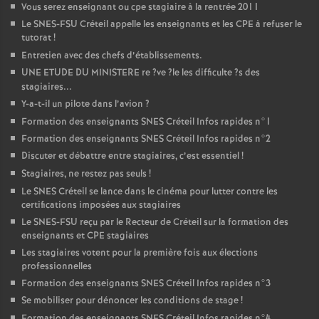
Vous serez enseignant ou cpe stagiaire à la rentrée 2011
o
Le
SNES
-
FSU
Créteil appelle les enseignants et les
CPE
à refuser le
tutorat
!
Entretien avec des chefs d’établissements.
u
UNE
ETUDE
DU
MINISTERE
re
?ve
?le les difficulte
?s des
stagiaires...
r
Y-a-t-il un pilote dans l’avion
?
Formation des enseignants
SNES
Créteil Infos rapides n°1
s
Formation des enseignants
SNES
Créteil Infos rapides n°2
Discuter et débattre entre stagiaires, c’est essentiel
!
Stagiaires, ne restez pas seuls
!
Le
SNES
Créteil se lance dans le cinéma pour lutter contre les
certifications imposées aux stagiaires
Le
SNES
-
FSU
reçu par le Recteur de Créteil sur la formation des
enseignants et
CPE
stagiaires
Les stagiaires votent pour la première fois aux élections
professionnelles
Formation des enseignants
SNES
Créteil Infos rapides n°3
Se mobiliser pour dénoncer les conditions de stage
!
Formation des enseignants
SNES
Créteil Infos rapides n°4