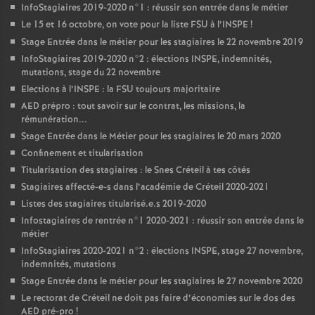
InfoStagiaires 2019-2020 n°1 : réussir son entrée dans le métier
Le 15 et 16 octobre, on vote pour la liste
FSU
à l’
INSPE
!
Stage Entrée dans le métier pour les stagiaires le 22 novembre 2019
InfoStagiaires 2019-2020 n°2 : élections
INSPE
, indemnités,
mutations, stage du 22 novembre
Elections à l’
INSPE
: la
FSU
toujours majoritaire
AED
prépro : tout savoir sur le contrat, les missions, la
rémunération...
Stage Entrée dans le Métier pour les stagiaires le 20 mars 2020
Confinement et titularisation
Titularisation des stagiaires : le Snes Créteil à tes côtés
Stagiaires affecté-e-s dans l’académie de Créteil 2020-2021
Listes des stagiaires titularisé.e.s 2019-2020
Infostagiaires de rentrée n°1 2020-2021 : réussir son entrée dans le
métier
InfoStagiaires 2020-2021 n°2 : élections
INSPE
, stage 27 novembre,
indemnités, mutations
Stage Entrée dans le métier pour les stagiaires le 27 novembre 2020
Le rectorat de Créteil ne doit pas faire d’économies sur le dos des
AED
pré-pro
!