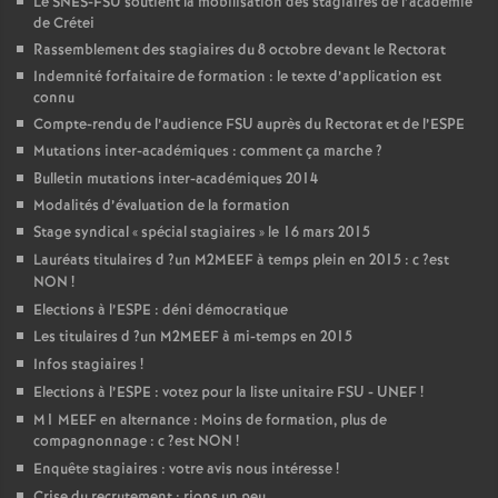
Le
SNES
-
FSU
soutient la mobilisation des stagiaires de l’académie
de Crétei
Rassemblement des stagiaires du 8 octobre devant le Rectorat
Indemnité forfaitaire de formation : le texte d’application est
connu
Compte-rendu de l’audience
FSU
auprès du Rectorat et de l’
ESPE
Mutations inter-académiques : comment ça marche
?
Bulletin mutations inter-académiques 2014
Modalités d’évaluation de la formation
Stage syndical «
spécial stagiaires
» le 16 mars 2015
Lauréats titulaires d
?un
M2MEEF
à temps plein en 2015 : c
?est
NON
!
Elections à l’
ESPE
: déni démocratique
Les titulaires d
?un
M2MEEF
à mi-temps en 2015
Infos stagiaires
!
Elections à l’
ESPE
: votez pour la liste unitaire
FSU
-
UNEF
!
M1
MEEF
en alternance : Moins de formation, plus de
compagnonnage : c
?est
NON
!
Enquête stagiaires : votre avis nous intéresse
!
Crise du recrutement : rions un peu