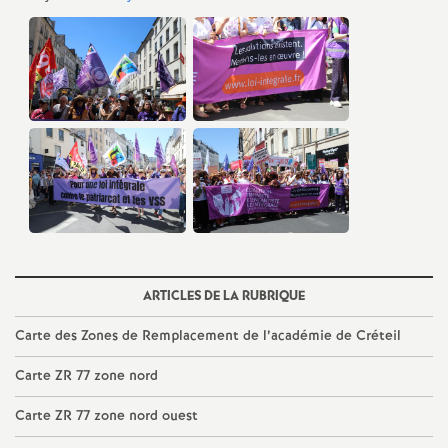
e
s
E
n
s
e
i
ARTICLES DE LA RUBRIQUE
Carte des Zones de Remplacement de l’académie de Créteil
g
Carte
ZR
77 zone nord
n
Carte
ZR
77 zone nord ouest