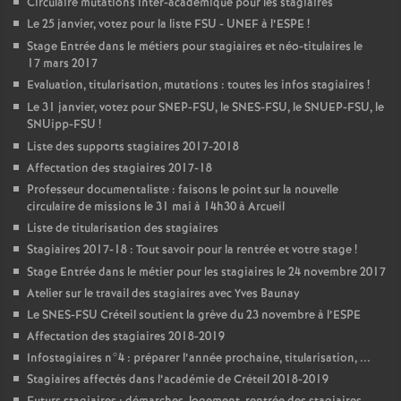
Circulaire mutations inter-académique pour les stagiaires
Le 25 janvier, votez pour la liste
FSU
-
UNEF
à l’
ESPE
!
Stage Entrée dans le métiers pour stagiaires et néo-titulaires le
17 mars 2017
Evaluation, titularisation, mutations : toutes les infos stagiaires
!
Le 31 janvier, votez pour
SNEP
-
FSU
, le
SNES
-
FSU
, le
SNUEP
-
FSU
, le
SNUipp-
FSU
!
Liste des supports stagiaires 2017-2018
Affectation des stagiaires 2017-18
Professeur documentaliste : faisons le point sur la nouvelle
circulaire de missions le 31 mai à 14h30 à Arcueil
Liste de titularisation des stagiaires
Stagiaires 2017-18 : Tout savoir pour la rentrée et votre stage
!
Stage Entrée dans le métier pour les stagiaires le 24 novembre 2017
Atelier sur le travail des stagiaires avec Yves Baunay
Le
SNES
-
FSU
Créteil soutient la grève du 23 novembre à l’
ESPE
Affectation des stagiaires 2018-2019
Infostagiaires n°4 : préparer l’année prochaine, titularisation, ...
Stagiaires affectés dans l’académie de Créteil 2018-2019