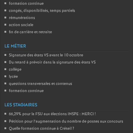
formation continue
é
congés, disponibilités, temps partiels
rémunérations
O
action sociale
fin de carrière et retraite
r
LE MÉTIER
l
Signature des états
VS
avant le 10 octobre
Du retard à prévoir dans la signature des états
VS
é
collège
lycée
a
questions transversales et contenus
formation continue
n
LES STAGIAIRES
s
66,29% pour la
FSU
aux élections
INSPE
:
MERCI
!
Pétition pour l’augmentation du nombre de postes aux concours
T
Quelle formation continue à Créteil
?