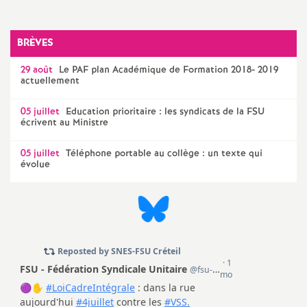
a
BRÈVES
t
29 août
Le
PAF
plan Académique de Formation 2018- 2019
actuellement
i
05 juillet
Education prioritaire : les syndicats de la
FSU
écrivent au Ministre
o
05 juillet
Téléphone portable au collège : un texte qui
n
évolue
a
l
d