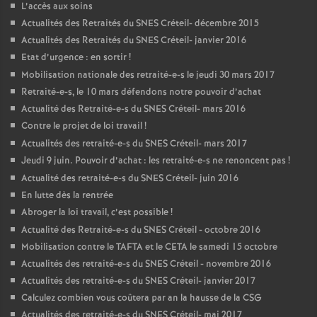
L’accès aux soins
Actualités des Retraités du
SNES
Créteil- décembre 2015
Actualités des Retraités du
SNES
Créteil- janvier 2016
Etat d’urgence : en sortir
!
Mobilisation nationale des retraité-e-s le jeudi 30 mars 2017
Retraité-e-s, le 10 mars défendons notre pouvoir d’achat
Actualité des Retraité-e-s du
SNES
Créteil- mars 2016
Contre le projet de loi travail
!
Actualités des retraité-e-s du
SNES
Créteil- mars 2017
Jeudi 9 juin. Pouvoir d’achat : les retraité-e-s ne renoncent pas
!
Actualité des retraité-e-s du
SNES
Créteil- juin 2016
En lutte dès la rentrée
Abroger la loi travail, c’est possible
!
Actualité des Retraité-e-s du
SNES
Créteil - octobre 2016
Mobilisation contre le
TAFTA
et le
CETA
le samedi 15 octobre
Actualités des retraité-e-s du
SNES
Créteil - novembre 2016
Actualités des retraité-e-s du
SNES
Créteil- janvier 2017
Calculez combien vous coûtera par an la hausse de la
CSG
Actualités des retraité-e-s du
SNES
Créteil- mai 2017