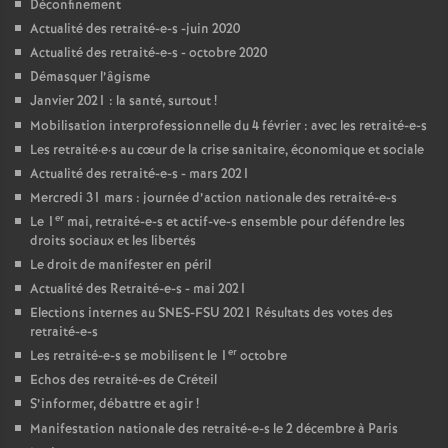
Déconfinement
Actualité des retraité-e-s -juin 2020
Actualité des retraité-e-s - octobre 2020
Démasquer l’âgisme
Janvier 2021 : la santé, surtout
!
Mobilisation interprofessionnelle du 4 février : avec les retraité-e-s
Les retraité
·
e
·
s au cœur de la crise sanitaire, économique et sociale
Actualité des retraité-e-s - mars 2021
Mercredi 31 mars : journée d’action nationale des retraité-e-s
er
Le 1
mai, retraité-e-s et actif-ve-s ensemble pour défendre les
droits sociaux et les libertés
Le droit de manifester en péril
Actualité des Retraité-e-s - mai 2021
Elections internes au
SNES
-
FSU
2021 Résultats des votes des
retraité-e-s
er
Les retraité-e-s se mobilisent le 1
octobre
Echos des retraité-es de Créteil
S’informer, débattre et agir
!
Manifestation nationale des retraité-e-s le 2 décembre à Paris