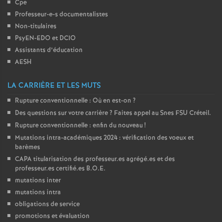
Cpe
e
Professeur-e-s documentalistes
Non-titulaires
c
PsyEN-
EDO
et
DCIO
Assistants d’éducation
o
AESH
n
LA CARRIÈRE ET LES MUTS
Rupture conventionnelle : Où en est-on
?
d
Des questions sur votre carrière
? Faites appel au Snes
FSU
Créteil.
Rupture conventionnelle : enfin du nouveau
!
d
Mutations intra-académiques 2024 : vérification des voeux et
barèmes
e
CAPA
titularisation des professeur.es agrégé.es et des
professeur.es certifié.es
B.O.E.
mutations inter
g
mutations intra
obligations de service
r
promotions et évaluation