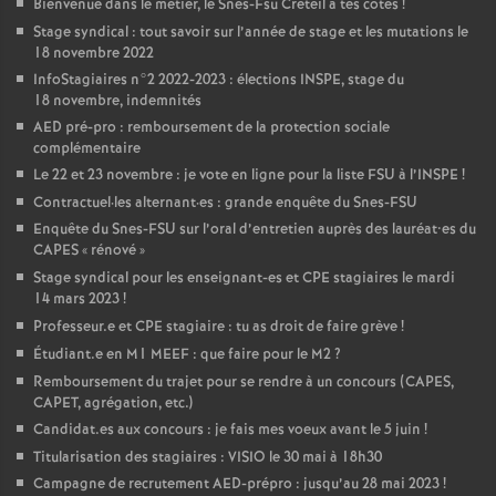
Bienvenue dans le métier, le Snes-Fsu Créteil à tes côtés
!
Stage syndical : tout savoir sur l’année de stage et les mutations le
18 novembre 2022
InfoStagiaires n°2 2022-2023 : élections
INSPE
, stage du
18 novembre, indemnités
AED
pré-pro : remboursement de la protection sociale
complémentaire
Le 22 et 23 novembre : je vote en ligne pour la liste
FSU
à l’
INSPE
!
Contractuel
·
les alternant
·
es : grande enquête du Snes-
FSU
Enquête du Snes-
FSU
sur l’oral d’entretien auprès des lauréat•es du
CAPES
«
rénové
»
Stage syndical pour les enseignant-es et
CPE
stagiaires le mardi
14 mars 2023
!
Professeur.e et
CPE
stagiaire : tu as droit de faire grève
!
Étudiant.e en M1
MEEF
: que faire pour le M2
?
Remboursement du trajet pour se rendre à un concours (
CAPES
,
CAPET
, agrégation, etc.)
Candidat.es aux concours : je fais mes voeux avant le 5 juin
!
Titularisation des stagiaires :
VISIO
le 30 mai à 18h30
Campagne de recrutement
AED
-prépro : jusqu’au 28 mai 2023
!