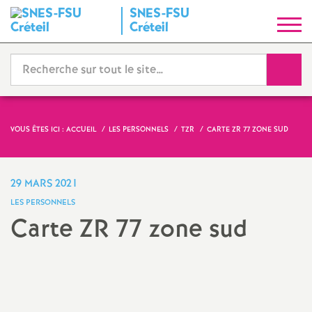
SNES
-
FSU
S
Créteil
y
Reche
n
d
VOUS ÊTES ICI :
ACCUEIL
LES PERSONNELS
TZR
CARTE
ZR
77 ZONE SUD
i
29 MARS 2021
c
LES PERSONNELS
Carte
ZR
77 zone sud
a
t
N