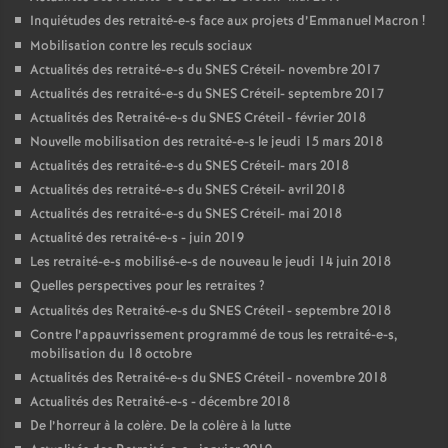
Inquiétudes des retraité-e-s face aux projets d’Emmanuel Macron
!
Mobilisation contre les reculs sociaux
Actualités des retraité-e-s du
SNES
Créteil- novembre 2017
Actualités des retraité-e-s du
SNES
Créteil- septembre 2017
Actualités des Retraité-e-s du
SNES
Créteil - février 2018
Nouvelle mobilisation des retraité-e-s le jeudi 15 mars 2018
Actualités des retraité-e-s du
SNES
Créteil- mars 2018
Actualités des retraité-e-s du
SNES
Créteil- avril 2018
Actualités des retraité-e-s du
SNES
Créteil- mai 2018
Actualité des retraité-e-s - juin 2019
Les retraité-e-s mobilisé-e-s de nouveau le jeudi 14 juin 2018
Quelles perspectives pour les retraites
?
Actualités des Retraité-e-s du
SNES
Créteil - septembre 2018
Contre l’appauvrissement programmé de tous les retraité-e-s,
mobilisation du 18 octobre
Actualités des Retraité-e-s du
SNES
Créteil - novembre 2018
Actualités des Retraité-e-s - décembre 2018
De l’horreur à la colère. De la colère à la lutte