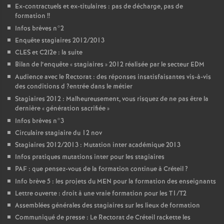
Ex-contractuels et ex-titulaires : pas de décharge, pas de
formation
!!
Infos brèves n°2
Enquête stagiaires 2012/2013
CLES
et C2I2e : la suite
Bilan de l’enquête «
stagiaires
» 2012 réalisée par le secteur
EDM
Audience avec le Rectorat : des réponses insatisfaisantes vis-à-vis
des conditions d
?entrée dans le métier
Stagiaires 2012 : Malheureusement, vous risquez de ne pas être la
dernière «
génération sacrifiée
»
Infos brèves n°3
Circulaire stagiaire du 12 nov
Stagiaires 2012/2013 : Mutation inter académique 2013
Infos pratiques mutations inter pour les stagiaires
PAF
: que pensez-vous de la formation continue à Créteil
?
Info brève 5 : les projets du
MEN
pour la formation des enseignants
Lettre ouverte : droit à une vraie formation pour les T1/T2
Assemblées générales des stagiaires sur les lieux de formation
Communiqué de presse : Le Rectorat de Créteil rackette les