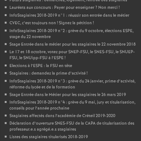
Futurs stagiaires : démarches, logement, rentrée des stagiaires
Lauréats aux concours : Payer pour enseigner
? Non merci
!
InfoStagiaires 2018-2019 n°1 : réussir son entrée dans le métier
CVEC
, c’est toujours non
! Signez la pétition
!
InfoStagiaires 2018-2019 n°2 : grève du 9 octobre, élections
ESPE
,
stage du 22 novembre
Stage Entrée dans le métier pour les stagiaires le 22 novembre 2018
Le 17 et 18 octobre, votez pour
SNEP
-
FSU
, le
SNES
-
FSU
, le
SNUEP
-
FSU
, le SNUipp-
FSU
à l’
ESPE
!
Elections à l’
ESPE
: la
FSU
en tête
Stagiaires : demandez la prime d’activité
!
InfoStagiaires 2018-2019 n°3 : grève du 24 janvier, prime d’activité,
réforme du lycée et de la formation
Stage Entrée dans le Métier pour les stagiaires le 26 mars 2019
InfoStagiaires 2018-2019 n°4 : grève du 9 mai, jury et titularisation,
conseils pour l’année prochaine
Stagiaires affectés dans l’académie de Créteil 2019-2020
Déclaration d’ouverture
SNES
-
FSU
de la
CAPA
de titularisation des
professeur.e.s agrégé.e.s stagiaires
Listes des stagiaires titularisés 2018-2019