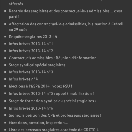
affectés
Rentrée des stagiaires et des contractuel-le-s admissibles... c’est
parti
!
Affectation des contractuel-le-s admissibles, la situation à Créteil
au 29 août
Enquête stagiaires 2013-14
Infos brèves 2013-14 n°1
Infos brèves 2013-14 n°2
Contractuels admissibles : Réunion d’information
Stage syndical spécial stagiaires
Infos brèves 2013-14 n°3
Infos brèves n°4
Elections à l’
ESPE
2014 : votez
FSU
!
Infos brèves 2013-14 n°5 : appel à mobilisation
!
Stage de formation syndicale «
spécial stagiaires
»
Infos brèves 2013-14 n°6
Signez la pétition des
CPE
et professeurs stagiaires
!
Mutations, notation, inspection...
Liste des berceaux stagiaires académie de
CRETEIL