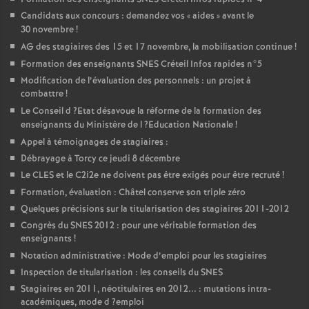
Candidats aux concours : demandez vos «
aides
» avant le
30 novembre
!
AG
des stagiaires des 15 et 17 novembre, la mobilisation continue
!
Formation des enseignants
SNES
Créteil Infos rapides n°5
Modification de l’évaluation des personnels : un projet à
combattre
!
Le Conseil d
?Etat désavoue la réforme de la formation des
enseignants du Ministère de l
?Education Nationale
!
Appel à témoignages de stagiaires :
Débrayage à Torcy ce jeudi 8 décembre
Le
CLES
et le C2i2e ne doivent pas être exigés pour être recruté
!
Formation, évaluation : Châtel conserve son triple zéro
Quelques précisions sur la titularisation des stagiaires 2011-2012
Congrès du
SNES
2012 : pour une véritable formation des
enseignants
!
Notation administrative : Mode d’emploi pour les stagiaires
Inspection de titularisation : les conseils du
SNES
Stagiaires en 2011, néotitulaires en 2012... : mutations intra-
académiques, mode d
?emploi