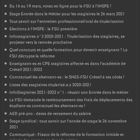
Du 16 au 19 mars, votez en ligne pour la
FSU
à l’
INSPE
!
Stage Entrée dans le Métier pour les stagiaires le 26 mars 2021
Tout savoir sur l’entretien professionnel/oral de titularisation
Elections à l’
INSPE
: la
FSU
première
Infostagiaires n°3 2020-2021 : Titularisation des stagiaires, se
projeter vers la rentrée prochaine
Quel concours et quelle formation pour devenir enseignant
? La
FSU
décrypte la réforme
Enseignant-es et
CPE
stagiaires affecté-es dans l’académie de
Créteil 2021-2022
Contractuel-les alternant-es : le
SNES
-
FSU
Créteil à tes côtés
!
Listes des stagiaires titularisé.e.s 2020-2021
InfoStagiaires 2021-2022 n°1 : réussir son Entrée dans le métier
La
FSU
demande le remboursement des frais de déplacements des
étudiant-es contractuel-les alternant-es
!
AED
pré-pro : dates de versement du salaire
Stage syndical : tout savoir sur l’année de stage le 26 novembre
2021
Communiqué : Fiasco de la réforme de la formation initiale et