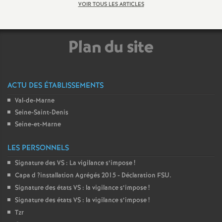
e
VOIR TOUS LES ARTICLES
m
Plan du site
e
n
ACTU DES ÉTABLISSEMENTS
t
Val-de-Marne
Seine-Saint-Denis
Seine-et-Marne
s
LES PERSONNELS
d
Signature des
VS
: La vigilance s’impose
!
Capa d
?installation Agrégés 2015 - Déclaration
FSU
.
e
Signature des états
VS
: la vigilance s’impose
!
Signature des états
VS
: la vigilance s’impose
!
S
Tzr