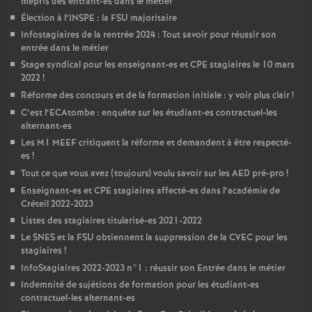
mépris des entrant-es dans le métier
Élection à l’
INSPE
: la
FSU
majoritaire
Infostagiaires de la rentrée 2024 : Tout savoir pour réussir son
entrée dans le métier
Stage syndical pour les enseignant-es et
CPE
stagiaires le 10 mars
2022
!
Réforme des concours et de la formation initiale : y voir plus clair
!
C’est l’ECAtombe : enquête sur les étudiant-es contractuel-les
alternant-es
Les M1
MEEF
critiquent la réforme et demandent à être respecté-
es
!
Tout ce que vous avez (toujours) voulu savoir sur les
AED
pré-pro
!
Enseignant-es et
CPE
stagiaires affecté-es dans l’académie de
Créteil 2022-2023
Listes des stagiaires titularisé-es 2021-2022
Le
SNES
et la
FSU
obtiennent la suppression de la
CVEC
pour les
stagiaires
!
InfoStagiaires 2022-2023 n°1 : réussir son Entrée dans le métier
Indemnité de sujétions de formation pour les étudiant-es
contractuel-les alternant-es