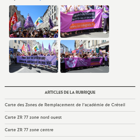
e
s
E
n
s
e
i
ARTICLES DE LA RUBRIQUE
Carte des Zones de Remplacement de l’académie de Créteil
g
Carte
ZR
77 zone nord ouest
n
Carte
ZR
77 zone centre