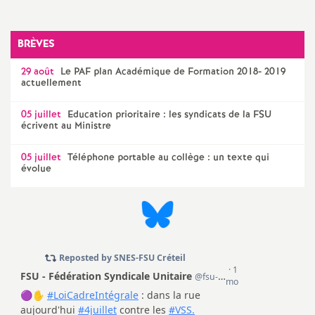
a
BRÈVES
t
29 août
Le
PAF
plan Académique de Formation 2018- 2019
actuellement
i
05 juillet
Education prioritaire : les syndicats de la
FSU
écrivent au Ministre
o
05 juillet
Téléphone portable au collège : un texte qui
n
évolue
a
l
d