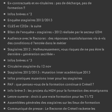
Ex-contractuels et ex-titulaires : pas de décharge, pas de
formation
!!
Infos brèves n°2
Enquête stagiaires 2012/2013
CLES
et C2I2e : la suite
Bilan de l’enquête «
stagiaires
» 2012 réalisée par le secteur
EDM
Audience avec le Rectorat : des réponses insatisfaisantes vis-à-vis
des conditions d
?entrée dans le métier
Stagiaires 2012 : Malheureusement, vous risquez de ne pas être la
dernière «
génération sacrifiée
»
Infos brèves n°3
Circulaire stagiaire du 12 nov
Stagiaires 2012/2013 : Mutation inter académique 2013
Infos pratiques mutations inter pour les stagiaires
PAF
: que pensez-vous de la formation continue à Créteil
?
Info brève 5 : les projets du
MEN
pour la formation des enseignants
Lettre ouverte : droit à une vraie formation pour les T1/T2
Assemblées générales des stagiaires sur les lieux de formation
Communiqué de presse : Le Rectorat de Créteil rackette les