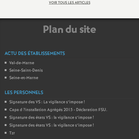
e
VOIR TOUS LES ARTICLES
m
Plan du site
e
n
ACTU DES ÉTABLISSEMENTS
t
Val-de-Marne
Seine-Saint-Denis
Seine-et-Marne
s
LES PERSONNELS
d
Signature des
VS
: La vigilance s’impose
!
Capa d
?installation Agrégés 2015 - Déclaration
FSU
.
e
Signature des états
VS
: la vigilance s’impose
!
Signature des états
VS
: la vigilance s’impose
!
S
Tzr