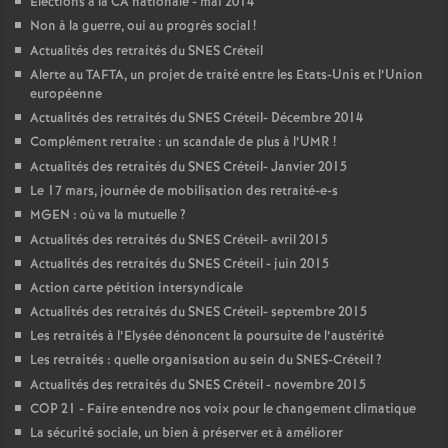
Elections à la
CA
nationale - mai 2014
Non à la guerre, oui au progrès social
!
Actualités des retraités du
SNES
Créteil
Alerte au
TAFTA
, un projet de traité entre les Etats-Unis et l’Union
européenne
Actualités des retraités du
SNES
Créteil- Décembre 2014
Complément retraite : un scandale de plus à l’
UMR
!
Actualités des retraités du
SNES
Créteil- Janvier 2015
Le 17 mars, journée de mobilisation des retraité-e-s
MGEN
: où va la mutuelle
?
Actualités des retraités du
SNES
Créteil- avril 2015
Actualités des retraités du
SNES
Créteil - juin 2015
Action carte pétition intersyndicale
Actualités des retraités du
SNES
Créteil- septembre 2015
Les retraités à l’Elysée dénoncent la poursuite de l’austérité
Les retraités : quelle organisation au sein du
SNES
-Créteil
?
Actualités des retraités du
SNES
Créteil - novembre 2015
COP
21 - Faire entendre nos voix pour le changement climatique
La sécurité sociale, un bien à préserver et à améliorer