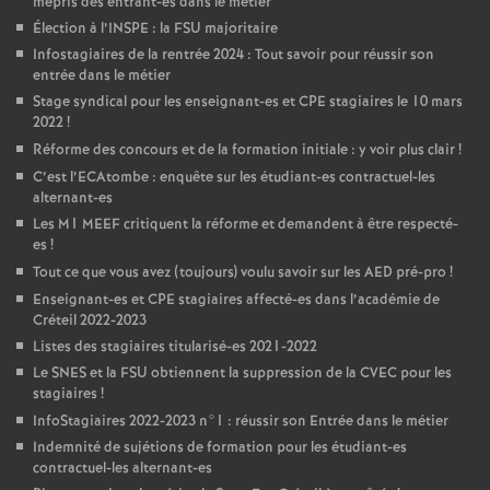
mépris des entrant-es dans le métier
Élection à l’
INSPE
: la
FSU
majoritaire
Infostagiaires de la rentrée 2024 : Tout savoir pour réussir son
entrée dans le métier
Stage syndical pour les enseignant-es et
CPE
stagiaires le 10 mars
2022
!
Réforme des concours et de la formation initiale : y voir plus clair
!
C’est l’ECAtombe : enquête sur les étudiant-es contractuel-les
alternant-es
Les M1
MEEF
critiquent la réforme et demandent à être respecté-
es
!
Tout ce que vous avez (toujours) voulu savoir sur les
AED
pré-pro
!
Enseignant-es et
CPE
stagiaires affecté-es dans l’académie de
Créteil 2022-2023
Listes des stagiaires titularisé-es 2021-2022
Le
SNES
et la
FSU
obtiennent la suppression de la
CVEC
pour les
stagiaires
!
InfoStagiaires 2022-2023 n°1 : réussir son Entrée dans le métier
Indemnité de sujétions de formation pour les étudiant-es
contractuel-les alternant-es