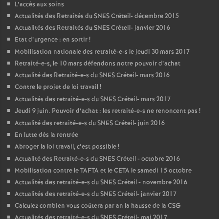
L’accès aux soins
Actualités des Retraités du
SNES
Créteil- décembre 2015
Actualités des Retraités du
SNES
Créteil- janvier 2016
Etat d’urgence : en sortir
!
Mobilisation nationale des retraité-e-s le jeudi 30 mars 2017
Retraité-e-s, le 10 mars défendons notre pouvoir d’achat
Actualité des Retraité-e-s du
SNES
Créteil- mars 2016
Contre le projet de loi travail
!
Actualités des retraité-e-s du
SNES
Créteil- mars 2017
Jeudi 9 juin. Pouvoir d’achat : les retraité-e-s ne renoncent pas
!
Actualité des retraité-e-s du
SNES
Créteil- juin 2016
En lutte dès la rentrée
Abroger la loi travail, c’est possible
!
Actualité des Retraité-e-s du
SNES
Créteil - octobre 2016
Mobilisation contre le
TAFTA
et le
CETA
le samedi 15 octobre
Actualités des retraité-e-s du
SNES
Créteil - novembre 2016
Actualités des retraité-e-s du
SNES
Créteil- janvier 2017
Calculez combien vous coûtera par an la hausse de la
CSG
Actualités des retraité-e-s du
SNES
Créteil- mai 2017