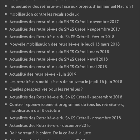
Inquiétudes des retraité-e-s face aux projets d’Emmanuel Macron
!
Mobilisation contre les reculs sociaux
Actualités des retraité-e-s du
SNES
Créteil- novembre 2017
Actualités des retraité-e-s du
SNES
Créteil- septembre 2017
Actualités des Retraité-e-s du
SNES
Créteil - février 2018
Nouvelle mobilisation des retraité-e-s le jeudi 15 mars 2018
Actualités des retraité-e-s du
SNES
Créteil- mars 2018
Actualités des retraité-e-s du
SNES
Créteil- avril 2018
Actualités des retraité-e-s du
SNES
Créteil- mai 2018
Actualité des retraité-e-s - juin 2019
Les retraité-e-s mobilisé-e-s de nouveau le jeudi 14 juin 2018
Quelles perspectives pour les retraites
?
Actualités des Retraité-e-s du
SNES
Créteil - septembre 2018
Contre l’appauvrissement programmé de tous les retraité-e-s,
mobilisation du 18 octobre
Actualités des Retraité-e-s du
SNES
Créteil - novembre 2018
Actualités des Retraité-e-s - décembre 2018
De l’horreur à la colère. De la colère à la lutte