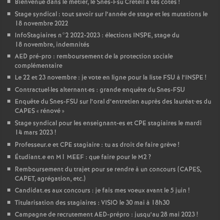
Bienvenue dans le métier, le Snes-Fsu Créteil à tes côtés
!
Stage syndical : tout savoir sur l’année de stage et les mutations le
18 novembre 2022
InfoStagiaires n°2 2022-2023 : élections
INSPE
, stage du
18 novembre, indemnités
AED
pré-pro : remboursement de la protection sociale
complémentaire
Le 22 et 23 novembre : je vote en ligne pour la liste
FSU
à l’
INSPE
!
Contractuel
·
les alternant
·
es : grande enquête du Snes-
FSU
Enquête du Snes-
FSU
sur l’oral d’entretien auprès des lauréat•es du
CAPES
«
rénové
»
Stage syndical pour les enseignant-es et
CPE
stagiaires le mardi
14 mars 2023
!
Professeur.e et
CPE
stagiaire : tu as droit de faire grève
!
Étudiant.e en M1
MEEF
: que faire pour le M2
?
Remboursement du trajet pour se rendre à un concours (
CAPES
,
CAPET
, agrégation, etc.)
Candidat.es aux concours : je fais mes voeux avant le 5 juin
!
Titularisation des stagiaires :
VISIO
le 30 mai à 18h30
Campagne de recrutement
AED
-prépro : jusqu’au 28 mai 2023
!