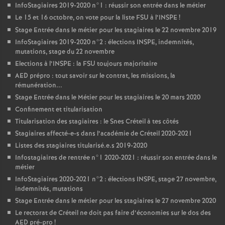
InfoStagiaires 2019-2020 n°1 : réussir son entrée dans le métier
Le 15 et 16 octobre, on vote pour la liste
FSU
à l’
INSPE
!
Stage Entrée dans le métier pour les stagiaires le 22 novembre 2019
InfoStagiaires 2019-2020 n°2 : élections
INSPE
, indemnités,
mutations, stage du 22 novembre
Elections à l’
INSPE
: la
FSU
toujours majoritaire
AED
prépro : tout savoir sur le contrat, les missions, la
rémunération...
Stage Entrée dans le Métier pour les stagiaires le 20 mars 2020
Confinement et titularisation
Titularisation des stagiaires : le Snes Créteil à tes côtés
Stagiaires affecté-e-s dans l’académie de Créteil 2020-2021
Listes des stagiaires titularisé.e.s 2019-2020
Infostagiaires de rentrée n°1 2020-2021 : réussir son entrée dans le
métier
InfoStagiaires 2020-2021 n°2 : élections
INSPE
, stage 27 novembre,
indemnités, mutations
Stage Entrée dans le métier pour les stagiaires le 27 novembre 2020
Le rectorat de Créteil ne doit pas faire d’économies sur le dos des
AED
pré-pro
!