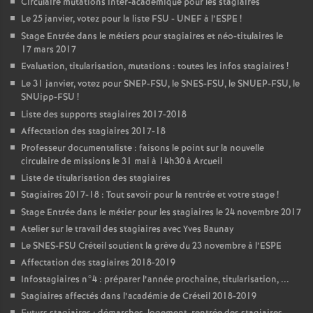
Circulaire mutations inter-académique pour les stagiaires
Le 25 janvier, votez pour la liste
FSU
-
UNEF
à l’
ESPE
!
Stage Entrée dans le métiers pour stagiaires et néo-titulaires le
17 mars 2017
Evaluation, titularisation, mutations : toutes les infos stagiaires
!
Le 31 janvier, votez pour
SNEP
-
FSU
, le
SNES
-
FSU
, le
SNUEP
-
FSU
, le
SNUipp-
FSU
!
Liste des supports stagiaires 2017-2018
Affectation des stagiaires 2017-18
Professeur documentaliste : faisons le point sur la nouvelle
circulaire de missions le 31 mai à 14h30 à Arcueil
Liste de titularisation des stagiaires
Stagiaires 2017-18 : Tout savoir pour la rentrée et votre stage
!
Stage Entrée dans le métier pour les stagiaires le 24 novembre 2017
Atelier sur le travail des stagiaires avec Yves Baunay
Le
SNES
-
FSU
Créteil soutient la grève du 23 novembre à l’
ESPE
Affectation des stagiaires 2018-2019
Infostagiaires n°4 : préparer l’année prochaine, titularisation, ...
Stagiaires affectés dans l’académie de Créteil 2018-2019