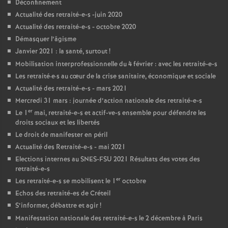
Déconfinement
Actualité des retraité-e-s -juin 2020
Actualité des retraité-e-s - octobre 2020
Démasquer l’âgisme
Janvier 2021 : la santé, surtout
!
Mobilisation interprofessionnelle du 4 février : avec les retraité-e-s
Les retraité
·
e
·
s au cœur de la crise sanitaire, économique et sociale
Actualité des retraité-e-s - mars 2021
Mercredi 31 mars : journée d’action nationale des retraité-e-s
er
Le 1
mai, retraité-e-s et actif-ve-s ensemble pour défendre les
droits sociaux et les libertés
Le droit de manifester en péril
Actualité des Retraité-e-s - mai 2021
Elections internes au
SNES
-
FSU
2021 Résultats des votes des
retraité-e-s
er
Les retraité-e-s se mobilisent le 1
octobre
Echos des retraité-es de Créteil
S’informer, débattre et agir
!
Manifestation nationale des retraité-e-s le 2 décembre à Paris