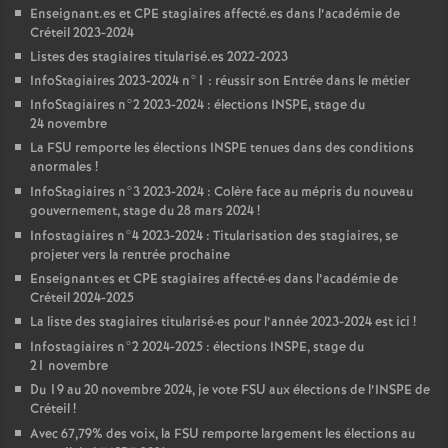
Enseignant.es et
CPE
stagiaires affecté.es dans l’académie de
Créteil 2023-2024
Listes des stagiaires titularisé.es 2022-2023
InfoStagiaires 2023-2024 n°1 : réussir son Entrée dans le métier
InfoStagiaires n°2 2023-2024 : élections
INSPE
, stage du
24 novembre
La
FSU
remporte les élections
INSPE
tenues dans des conditions
anormales
!
InfoStagiaires n°3 2023-2024 : Colère face au mépris du nouveau
gouvernement, stage du 28 mars 2024
!
Infostagiaires n°4 2023-2024 : Titularisation des stagiaires, se
projeter vers la rentrée prochaine
Enseignant
·
es et
CPE
stagiaires affecté
·
es dans l’académie de
Créteil 2024-2025
La liste des stagiaires titularisé
·
es pour l’année 2023-2024 est ici
!
Infostagiaires n°2 2024-2025 : élections
INSPE
, stage du
21 novembre
Du 19 au 20 novembre 2024, je vote
FSU
aux élections de l’
INSPE
de
Créteil
!
Avec 67,79% des voix, la
FSU
remporte largement les élections au