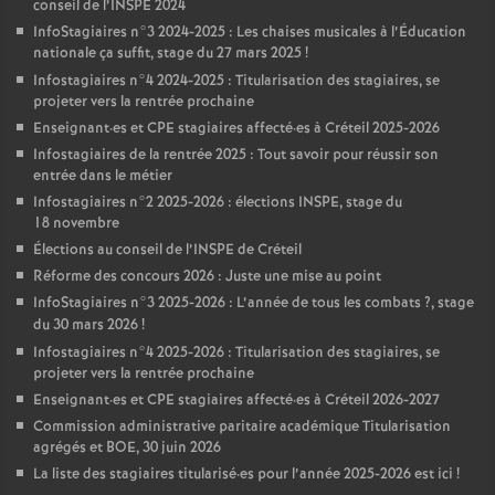
conseil de l’
INSPE
2024
InfoStagiaires n°3 2024-2025 : Les chaises musicales à l’Éducation
nationale ça suffit, stage du 27 mars 2025
!
Infostagiaires n°4 2024-2025 : Titularisation des stagiaires, se
projeter vers la rentrée prochaine
Enseignant
·
es et
CPE
stagiaires affecté
·
es à Créteil 2025-2026
Infostagiaires de la rentrée 2025 : Tout savoir pour réussir son
entrée dans le métier
Infostagiaires n°2 2025-2026 : élections
INSPE
, stage du
18 novembre
Élections au conseil de l’
INSPE
de Créteil
Réforme des concours 2026 : Juste une mise au point
InfoStagiaires n°3 2025-2026 : L’année de tous les combats
?, stage
du 30 mars 2026
!
Infostagiaires n°4 2025-2026 : Titularisation des stagiaires, se
projeter vers la rentrée prochaine
Enseignant
·
es et
CPE
stagiaires affecté
·
es à Créteil 2026-2027
Commission administrative paritaire académique Titularisation
agrégés et
BOE
, 30 juin 2026
La liste des stagiaires titularisé
·
es pour l’année 2025-2026 est ici
!