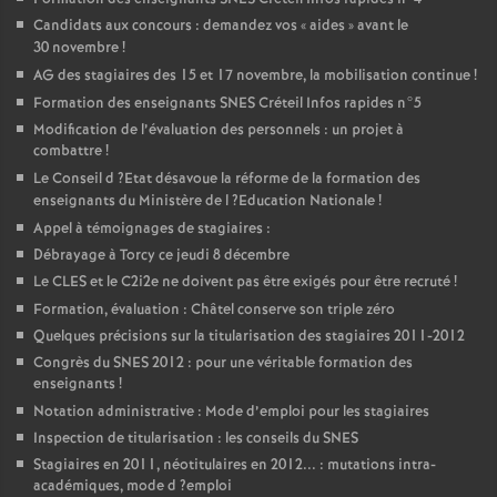
Candidats aux concours : demandez vos «
aides
» avant le
30 novembre
!
AG
des stagiaires des 15 et 17 novembre, la mobilisation continue
!
Formation des enseignants
SNES
Créteil Infos rapides n°5
Modification de l’évaluation des personnels : un projet à
combattre
!
Le Conseil d
?Etat désavoue la réforme de la formation des
enseignants du Ministère de l
?Education Nationale
!
Appel à témoignages de stagiaires :
Débrayage à Torcy ce jeudi 8 décembre
Le
CLES
et le C2i2e ne doivent pas être exigés pour être recruté
!
Formation, évaluation : Châtel conserve son triple zéro
Quelques précisions sur la titularisation des stagiaires 2011-2012
Congrès du
SNES
2012 : pour une véritable formation des
enseignants
!
Notation administrative : Mode d’emploi pour les stagiaires
Inspection de titularisation : les conseils du
SNES
Stagiaires en 2011, néotitulaires en 2012... : mutations intra-
académiques, mode d
?emploi