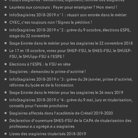
Futurs stagiaires : démarches, logement, rentrée des stagiaires
Lauréats aux concours : Payer pour enseigner
? Non merci
!
InfoStagiaires 2018-2019 n°1 : réussir son entrée dans le métier
CVEC
, c’est toujours non
! Signez la pétition
!
InfoStagiaires 2018-2019 n°2 : grève du 9 octobre, élections
ESPE
,
stage du 22 novembre
Stage Entrée dans le métier pour les stagiaires le 22 novembre 2018
Le 17 et 18 octobre, votez pour
SNEP
-
FSU
, le
SNES
-
FSU
, le
SNUEP
-
FSU
, le SNUipp-
FSU
à l’
ESPE
!
Elections à l’
ESPE
: la
FSU
en tête
Stagiaires : demandez la prime d’activité
!
InfoStagiaires 2018-2019 n°3 : grève du 24 janvier, prime d’activité,
réforme du lycée et de la formation
Stage Entrée dans le Métier pour les stagiaires le 26 mars 2019
InfoStagiaires 2018-2019 n°4 : grève du 9 mai, jury et titularisation,
conseils pour l’année prochaine
Stagiaires affectés dans l’académie de Créteil 2019-2020
Déclaration d’ouverture
SNES
-
FSU
de la
CAPA
de titularisation des
professeur.e.s agrégé.e.s stagiaires
Listes des stagiaires titularisés 2018-2019