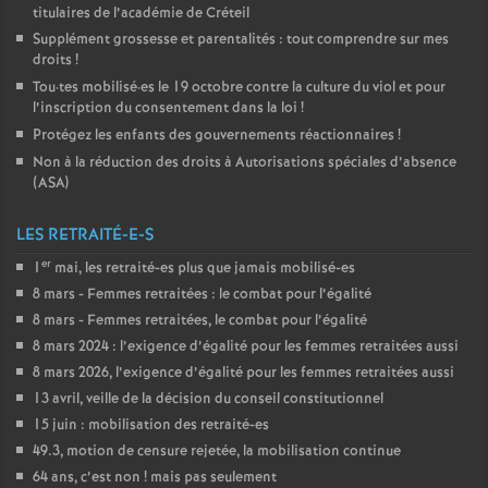
titulaires de l’académie de Créteil
Supplément grossesse et parentalités : tout comprendre sur mes
droits
!
Tou
·
tes mobilisé
·
es le 19 octobre contre la culture du viol et pour
l’inscription du consentement dans la loi
!
Protégez les enfants des gouvernements réactionnaires
!
Non à la réduction des droits à Autorisations spéciales d’absence
(
ASA
)
LES RETRAITÉ-E-S
er
1
mai, les retraité-es plus que jamais mobilisé-es
8 mars - Femmes retraitées : le combat pour l’égalité
8 mars - Femmes retraitées, le combat pour l’égalité
8 mars 2024 : l’exigence d’égalité pour les femmes retraitées aussi
8 mars 2026, l’exigence d’égalité pour les femmes retraitées aussi
13 avril, veille de la décision du conseil constitutionnel
15 juin : mobilisation des retraité-es
49.3, motion de censure rejetée, la mobilisation continue
64 ans, c’est non
! mais pas seulement