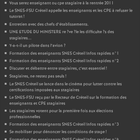
Vous serez enseignant ou cpe stagiaire à la rentrée 2011
o
Le
SNES
-
FSU
Créteil appelle les enseignants et les
CPE
à refuser le
tutorat
!
Entretien avec des chefs d’établissements.
u
UNE
ETUDE
DU
MINISTERE
re
?ve
?le les difficulte
?s des
stagiaires...
r
Y-a-t-il un pilote dans l’avion
?
Formation des enseignants
SNES
Créteil Infos rapides n°1
s
Formation des enseignants
SNES
Créteil Infos rapides n°2
Discuter et débattre entre stagiaires, c’est essentiel
!
Stagiaires, ne restez pas seuls
!
Le
SNES
Créteil se lance dans le cinéma pour lutter contre les
certifications imposées aux stagiaires
Le
SNES
-
FSU
reçu par le Recteur de Créteil sur la formation des
enseignants et
CPE
stagiaires
Les stagiaires votent pour la première fois aux élections
professionnelles
Formation des enseignants
SNES
Créteil Infos rapides n°3
Se mobiliser pour dénoncer les conditions de stage
!
Formation des enseignants
SNES
Créteil Infos rapides n°4