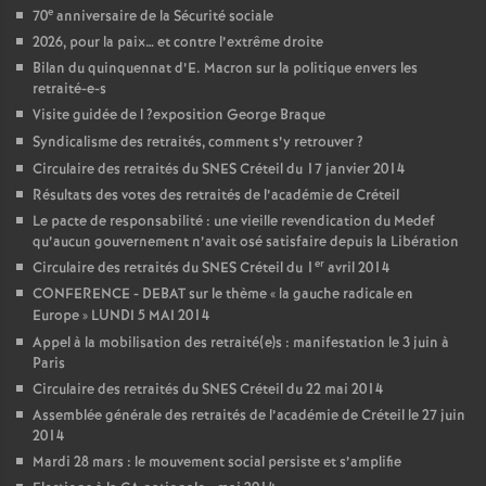
e
70
anniversaire de la Sécurité sociale
2026, pour la paix… et contre l’extrême droite
Bilan du quinquennat d’E. Macron sur la politique envers les
retraité-e-s
Visite guidée de l
?exposition George Braque
Syndicalisme des retraités, comment s’y retrouver
?
Circulaire des retraités du
SNES
Créteil du 17 janvier 2014
Résultats des votes des retraités de l’académie de Créteil
Le pacte de responsabilité : une vieille revendication du Medef
qu’aucun gouvernement n’avait osé satisfaire depuis la Libération
er
Circulaire des retraités du
SNES
Créteil du 1
avril 2014
CONFERENCE
-
DEBAT
sur le thème «
la gauche radicale en
Europe
»
LUNDI
5
MAI
2014
Appel à la mobilisation des retraité(e)s : manifestation le 3 juin à
Paris
Circulaire des retraités du
SNES
Créteil du 22 mai 2014
Assemblée générale des retraités de l’académie de Créteil le 27 juin
2014
Mardi 28 mars : le mouvement social persiste et s’amplifie