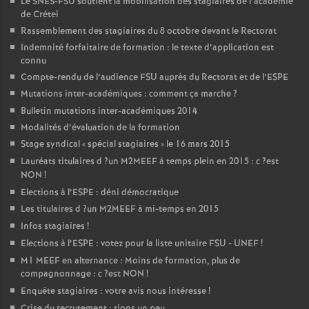
Le
SNES
-
FSU
soutient la mobilisation des stagiaires de l’académie
de Crétei
Rassemblement des stagiaires du 8 octobre devant le Rectorat
Indemnité forfaitaire de formation : le texte d’application est
connu
Compte-rendu de l’audience
FSU
auprès du Rectorat et de l’
ESPE
Mutations inter-académiques : comment ça marche
?
Bulletin mutations inter-académiques 2014
Modalités d’évaluation de la formation
Stage syndical «
spécial stagiaires
» le 16 mars 2015
Lauréats titulaires d
?un
M2MEEF
à temps plein en 2015 : c
?est
NON
!
Elections à l’
ESPE
: déni démocratique
Les titulaires d
?un
M2MEEF
à mi-temps en 2015
Infos stagiaires
!
Elections à l’
ESPE
: votez pour la liste unitaire
FSU
-
UNEF
!
M1
MEEF
en alternance : Moins de formation, plus de
compagnonnage : c
?est
NON
!
Enquête stagiaires : votre avis nous intéresse
!
Crise du recrutement : rions un peu