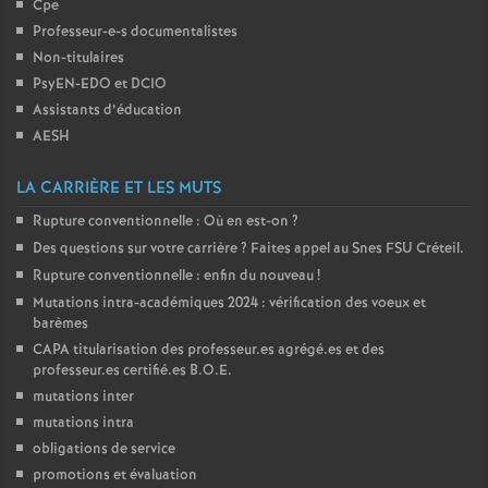
Cpe
e
Professeur-e-s documentalistes
Non-titulaires
c
PsyEN-
EDO
et
DCIO
Assistants d’éducation
o
AESH
n
LA CARRIÈRE ET LES MUTS
Rupture conventionnelle : Où en est-on
?
d
Des questions sur votre carrière
? Faites appel au Snes
FSU
Créteil.
Rupture conventionnelle : enfin du nouveau
!
d
Mutations intra-académiques 2024 : vérification des voeux et
barèmes
e
CAPA
titularisation des professeur.es agrégé.es et des
professeur.es certifié.es
B.O.E.
mutations inter
g
mutations intra
obligations de service
r
promotions et évaluation