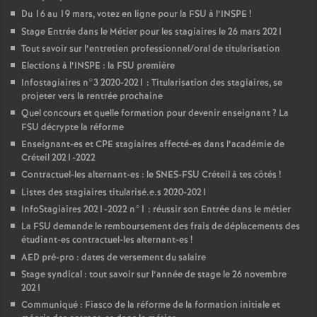
Du 16 au 19 mars, votez en ligne pour la
FSU
à l’
INSPE
!
Stage Entrée dans le Métier pour les stagiaires le 26 mars 2021
Tout savoir sur l’entretien professionnel/oral de titularisation
Elections à l’
INSPE
: la
FSU
première
Infostagiaires n°3 2020-2021 : Titularisation des stagiaires, se
projeter vers la rentrée prochaine
Quel concours et quelle formation pour devenir enseignant
? La
FSU
décrypte la réforme
Enseignant-es et
CPE
stagiaires affecté-es dans l’académie de
Créteil 2021-2022
Contractuel-les alternant-es : le
SNES
-
FSU
Créteil à tes côtés
!
Listes des stagiaires titularisé.e.s 2020-2021
InfoStagiaires 2021-2022 n°1 : réussir son Entrée dans le métier
La
FSU
demande le remboursement des frais de déplacements des
étudiant-es contractuel-les alternant-es
!
AED
pré-pro : dates de versement du salaire
Stage syndical : tout savoir sur l’année de stage le 26 novembre
2021
Communiqué : Fiasco de la réforme de la formation initiale et