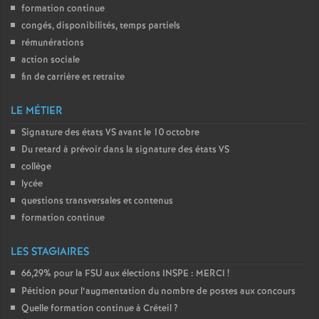
formation continue
é
congés, disponibilités, temps partiels
rémunérations
O
action sociale
fin de carrière et retraite
r
LE MÉTIER
l
Signature des états
VS
avant le 10 octobre
Du retard à prévoir dans la signature des états
VS
é
collège
lycée
a
questions transversales et contenus
formation continue
n
LES STAGIAIRES
s
66,29% pour la
FSU
aux élections
INSPE
:
MERCI
!
Pétition pour l’augmentation du nombre de postes aux concours
T
Quelle formation continue à Créteil
?