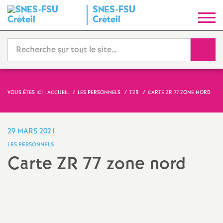
SNES
-
FSU
S
Créteil
y
Reche
n
d
VOUS ÊTES ICI :
ACCUEIL
LES PERSONNELS
TZR
CARTE
ZR
77 ZONE NORD
i
29 MARS 2021
c
LES PERSONNELS
Carte
ZR
77 zone nord
a
t
N