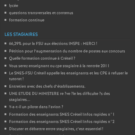
lycée
questions transversales et contenus
formation continue
LES STAGIAIRES
66,29% pour la
FSU
aux élections
INSPE
:
MERCI
!
Pétition pour l’augmentation du nombre de postes aux concours
Quelle formation continue à Créteil
?
Vous serez enseignant ou cpe stagiaire à la rentrée 2011
Le
SNES
-
FSU
Créteil appelle les enseignants et les
CPE
à refuser le
tutorat
!
Entretien avec des chefs d’établissements.
UNE
ETUDE
DU
MINISTERE
re
?ve
?le les difficulte
?s des
stagiaires...
Y-a-t-il un pilote dans l’avion
?
Formation des enseignants
SNES
Créteil Infos rapides n°1
Formation des enseignants
SNES
Créteil Infos rapides n°2
Discuter et débattre entre stagiaires, c’est essentiel
!