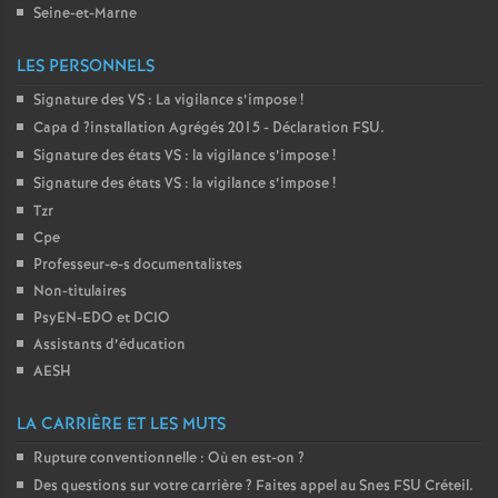
Seine-et-Marne
LES PERSONNELS
Signature des
VS
: La vigilance s’impose
!
Capa d
?installation Agrégés 2015 - Déclaration
FSU
.
Signature des états
VS
: la vigilance s’impose
!
Signature des états
VS
: la vigilance s’impose
!
Tzr
Cpe
Professeur-e-s documentalistes
Non-titulaires
PsyEN-
EDO
et
DCIO
Assistants d’éducation
AESH
LA CARRIÈRE ET LES MUTS
Rupture conventionnelle : Où en est-on
?
Des questions sur votre carrière
? Faites appel au Snes
FSU
Créteil.