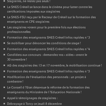
Stagiaires, ne restez pas seuls
!
Le
SNES
Créteil se lance dans le cinéma pour lutter contre les
certifications imposées aux stagiaires
Le
SNES
-
FSU
reçu par le Recteur de Créteil sur la formation des
enseignants et
CPE
stagiaires
Les stagiaires votent pour la première fois aux élections
professionnelles
Formation des enseignants
SNES
Créteil Infos rapides n°3
Se mobiliser pour dénoncer les conditions de stage
!
Formation des enseignants
SNES
Créteil Infos rapides n°4
Candidats aux concours : demandez vos «
aides
» avant le
30 novembre
!
AG
des stagiaires des 15 et 17 novembre, la mobilisation continue
!
Formation des enseignants
SNES
Créteil Infos rapides n°5
Modification de l’évaluation des personnels : un projet à
combattre
!
Le Conseil d
?Etat désavoue la réforme de la formation des
enseignants du Ministère de l
?Education Nationale
!
Appel à témoignages de stagiaires :
Débrayage à Torcy ce jeudi 8 décembre