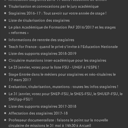
Titularisation et convocations par le jury académique
Stagiaires 2016-17 : Tout savoir sur votre année de stage
!
Liste de titularisation des stagiaires
Le plan Académique de Formation
PAF
2016/2017 et les stages
«
reformes
»
Informations de rentrée des stagiaires
Teach for France : quand le privé s’invite à l’Education Nationale
Liste des supports stagiaires 2018-2019
Circulaire mutations inter-académique pour les stagiaires
Le 25 janvier, votez pour la liste
FSU
-
UNEF
à l’
ESPE
!
Stage Entrée dans le métiers pour stagiaires et néo-titulaires le
17 mars 2017
Evaluation, titularisation, mutations : toutes les infos stagiaires
!
Le 31 janvier, votez pour
SNEP
-
FSU
, le
SNES
-
FSU
, le
SNUEP
-
FSU
, le
SNUipp-
FSU
!
Liste des supports stagiaires 2017-2018
Affectation des stagiaires 2017-18
Professeur documentaliste : faisons le point sur la nouvelle
circulaire de missions le 31 mai à 14h30 à Arcueil