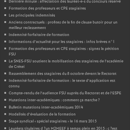
Dernière minute : affectation des lauréat-e-s du concours réservé
Formation des professeurs et
CPE
stagiaires
Les principales indemnités
Anciens contractuels : profitez de la fin de clause butoir pour un
meilleur reclassement
Indemnité forfaitaire de formation
Informations d’actualité pour les stagiaires : infos brèves n°1
Formation des professeurs et
CPE
stagiaires : signez la pétition
FSU
Le
SNES
-
FSU
soutient la mobilisation des stagiaires de l’académie
de Crétei
Rassemblement des stagiaires du 8 octobre devant le Rectorat
Indemnité forfaitaire de formation : le texte d’application est
connu
Compte-rendu de l’audience
FSU
auprès du Rectorat et de l’
ESPE
Mutations inter-académiques : comment ça marche
?
Bulletin mutations inter-académiques 2014
Modalités d’évaluation de la formation
Stage syndical «
spécial stagiaires
» le 16 mars 2015
Lauréats titulaires d
?un
M2MEEF
à temps plein en 2015 : c
?est