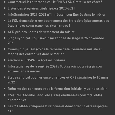
Contractuel-les alternant-es : le
SNES
-
FSU
Créteil à tes côtés
!
Listes des stagiaires titularisé.e.s 2020-2021
InfoStagiaires 2021-2022 n°1 : réussir son Entrée dans le métier
La
FSU
demande le remboursement des frais de déplacements des
étudiant-es contractuel-les alternant-es
!
AED
pré-pro : dates de versement du salaire
Stage syndical : tout savoir sur l’année de stage le 26 novembre
2021
Communiqué : Fiasco de la réforme de la formation initiale et
mépris des entrant-es dans le métier
Élection à l’
INSPE
: la
FSU
majoritaire
Infostagiaires de la rentrée 2024 : Tout savoir pour réussir son
entrée dans le métier
Stage syndical pour les enseignant-es et
CPE
stagiaires le 10 mars
2022
!
Réforme des concours et de la formation initiale : y voir plus clair
!
C’est l’ECAtombe : enquête sur les étudiant-es contractuel-les
alternant-es
Les M1
MEEF
critiquent la réforme et demandent à être respecté-
es
!