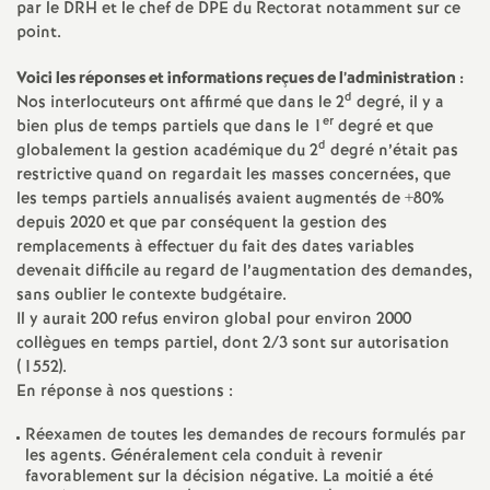
e
par le
DRH
et le chef de
DPE
du Rectorat notamment sur ce
point.
s
Voici les réponses et informations reçues de l’administration :
E
d
Nos interlocuteurs ont affirmé que dans le 2
degré, il y a
er
bien plus de temps partiels que dans le 1
degré et que
d
globalement la gestion académique du 2
degré n’était pas
n
restrictive quand on regardait les masses concernées, que
les temps partiels annualisés avaient augmentés de +80%
s
depuis 2020 et que par conséquent la gestion des
remplacements à effectuer du fait des dates variables
e
devenait difficile au regard de l’augmentation des demandes,
sans oublier le contexte budgétaire.
Il y aurait 200 refus environ global pour environ 2000
i
collègues en temps partiel, dont 2/3 sont sur autorisation
(1552).
g
En réponse à nos questions :
n
Réexamen de toutes les demandes de recours formulés par
les agents. Généralement cela conduit à revenir
favorablement sur la décision négative. La moitié a été