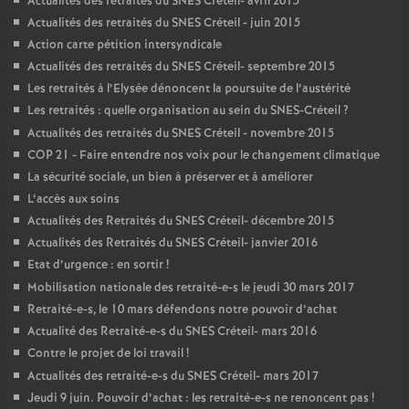
Actualités des retraités du
SNES
Créteil- avril 2015
Actualités des retraités du
SNES
Créteil - juin 2015
Action carte pétition intersyndicale
Actualités des retraités du
SNES
Créteil- septembre 2015
Les retraités à l’Elysée dénoncent la poursuite de l’austérité
Les retraités : quelle organisation au sein du
SNES
-Créteil
?
Actualités des retraités du
SNES
Créteil - novembre 2015
COP
21 - Faire entendre nos voix pour le changement climatique
La sécurité sociale, un bien à préserver et à améliorer
L’accès aux soins
Actualités des Retraités du
SNES
Créteil- décembre 2015
Actualités des Retraités du
SNES
Créteil- janvier 2016
Etat d’urgence : en sortir
!
Mobilisation nationale des retraité-e-s le jeudi 30 mars 2017
Retraité-e-s, le 10 mars défendons notre pouvoir d’achat
Actualité des Retraité-e-s du
SNES
Créteil- mars 2016
Contre le projet de loi travail
!
Actualités des retraité-e-s du
SNES
Créteil- mars 2017
Jeudi 9 juin. Pouvoir d’achat : les retraité-e-s ne renoncent pas
!