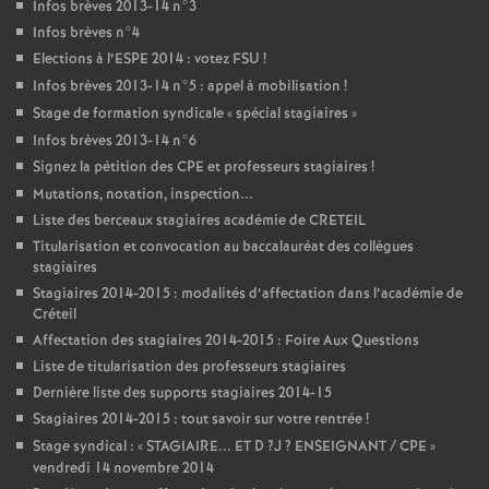
Infos brèves 2013-14 n°3
Infos brèves n°4
Elections à l’
ESPE
2014 : votez
FSU
!
Infos brèves 2013-14 n°5 : appel à mobilisation
!
Stage de formation syndicale «
spécial stagiaires
»
Infos brèves 2013-14 n°6
Signez la pétition des
CPE
et professeurs stagiaires
!
Mutations, notation, inspection...
Liste des berceaux stagiaires académie de
CRETEIL
Titularisation et convocation au baccalauréat des collègues
stagiaires
Stagiaires 2014-2015 : modalités d’affectation dans l’académie de
Créteil
Affectation des stagiaires 2014-2015 : Foire Aux Questions
Liste de titularisation des professeurs stagiaires
Dernière liste des supports stagiaires 2014-15
Stagiaires 2014-2015 : tout savoir sur votre rentrée
!
Stage syndical : «
STAGIAIRE
...
ET
D
?J
?
ENSEIGNANT
/
CPE
»
vendredi 14 novembre 2014