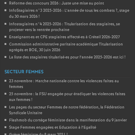
Réforme des concours 2026 : Juste une mise au point
InfoStagiaires n°3 2025-2026 : L’année de tous les combats
?, stage
du 30 mars 2026
!
Infostagiaires n°4 2025-2026 : Titularisation des stagiaires, se
projeter vers la rentrée prochaine
Enseignant
·
es et
CPE
stagiaires affecté
·
es à Créteil 2026-2027
Commission administrative paritaire académique Titularisation
agrégés et
BOE
, 30 juin 2026
La liste des stagiaires titularisé
·
es pour l’année 2025-2026 est ici
!
SECTEUR FEMMES
23 novembre : Marche nationale contre les violences faites au
femmes
25 novembre : la
FSU
engagée pour éradiquer les violences faites
aux femmes
!
Les pages du secteur Femmes de notre fédération, la Fédération
Syndicale Unitaire
Flashmob du cortège féministe dans la manifestation du 9 janvier
Stage Femmes engagées et Education à l’Egalité
Grève féministe du 8 mars 2021
!