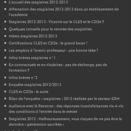
L’accueil des stagiaires 2012-2013
Affectation des stagiaires 2012-2013 dans un établissement de
l’académie
Stagiaires 2012-2013 : Victoire sur le
CLES
et le C2I2e
!!
Quelques conseils pour la rentrée des stagiaires
Mémo stagiaires 2012-2013
Certifications
CLES
et C2I2e : le grand bazar
!
Les emplois d
?avenir professeur : une bonne idée
?
Infos brèves stagiaires n°1
Ex-contractuels et ex-titulaires : pas de décharge, pas de
formation
!!
Infos brèves n°2
Enquête stagiaires 2012/2013
CLES
et C2I2e : la suite
Bilan de l’enquête «
stagiaires
» 2012 réalisée par le secteur
EDM
Audience avec le Rectorat : des réponses insatisfaisantes vis-à-vis
des conditions d
?entrée dans le métier
Stagiaires 2012 : Malheureusement, vous risquez de ne pas être la
dernière «
génération sacrifiée
»