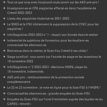
Tout ce que vous avez (toujours) voulu savoir sur les
AED
pré-pro
!
Enseignant-es et
CPE
stagiaires affecté-es dans l’académie de
Créteil 2022-2023
Listes des stagiaires titularisé-es 2021-2022
Le
SNES
et la
FSU
obtiennent la suppression de la
CVEC
pour les
stagiaires
!
InfoStagiaires 2022-2023 n°1 : réussir son Entrée dans le métier
Indemnité de sujétions de formation pour les étudiant-es
contractuel-les alternant-es
Bienvenue dans le métier, le Snes-Fsu Créteil à tes côtés
!
Stage syndical : tout savoir sur l’année de stage et les mutations le
18 novembre 2022
InfoStagiaires n°2 2022-2023 : élections
INSPE
, stage du
18 novembre, indemnités
AED
pré-pro : remboursement de la protection sociale
complémentaire
Le 22 et 23 novembre : je vote en ligne pour la liste
FSU
à l’
INSPE
!
Contractuel
·
les alternant
·
es : grande enquête du Snes-
FSU
Enquête du Snes-
FSU
sur l’oral d’entretien auprès des lauréat•es du
CAPES
«
rénové
»