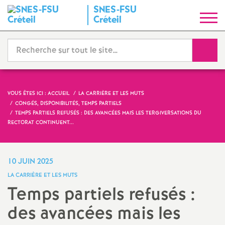
SNES
-
FSU
S
Créteil
y
Reche
n
d
VOUS ÊTES ICI :
ACCUEIL
LA CARRIÈRE ET LES MUTS
CONGÉS, DISPONIBILITÉS, TEMPS PARTIELS
i
TEMPS PARTIELS REFUSÉS : DES AVANCÉES MAIS LES TERGIVERSATIONS DU
RECTORAT CONTINUENT...
c
10 JUIN 2025
a
LA CARRIÈRE ET LES MUTS
Temps partiels refusés :
t
des avancées mais les
N