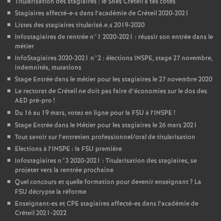
Titularisation des stagiaires : le Snes Créteil à tes côtés
Stagiaires affecté-e-s dans l’académie de Créteil 2020-2021
Listes des stagiaires titularisé.e.s 2019-2020
Infostagiaires de rentrée n°1 2020-2021 : réussir son entrée dans le
métier
InfoStagiaires 2020-2021 n°2 : élections
INSPE
, stage 27 novembre,
indemnités, mutations
Stage Entrée dans le métier pour les stagiaires le 27 novembre 2020
Le rectorat de Créteil ne doit pas faire d’économies sur le dos des
AED
pré-pro
!
Du 16 au 19 mars, votez en ligne pour la
FSU
à l’
INSPE
!
Stage Entrée dans le Métier pour les stagiaires le 26 mars 2021
Tout savoir sur l’entretien professionnel/oral de titularisation
Elections à l’
INSPE
: la
FSU
première
Infostagiaires n°3 2020-2021 : Titularisation des stagiaires, se
projeter vers la rentrée prochaine
Quel concours et quelle formation pour devenir enseignant
? La
FSU
décrypte la réforme
Enseignant-es et
CPE
stagiaires affecté-es dans l’académie de
Créteil 2021-2022