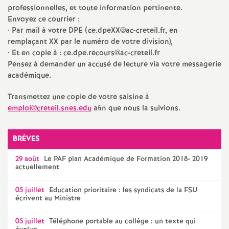
e
professionnelles, et toute information pertinente.
Envoyez ce courrier :
• Par mail à votre
DPE
(ce.dpeXX@ac-creteil.fr, en
c
remplaçant
XX
par le numéro de votre division),
• Et en copie à : ce.dpe.recours@ac-creteil.fr
o
Pensez à demander un accusé de lecture via votre messagerie
académique.
n
Transmettez une copie de votre saisine à
emploi@creteil.snes.edu
afin que nous la suivions.
d
d
BRÈVES
29 août
Le
PAF
plan Académique de Formation 2018- 2019
e
actuellement
g
05 juillet
Education prioritaire : les syndicats de la
FSU
écrivent au Ministre
r
05 juillet
Téléphone portable au collège : un texte qui