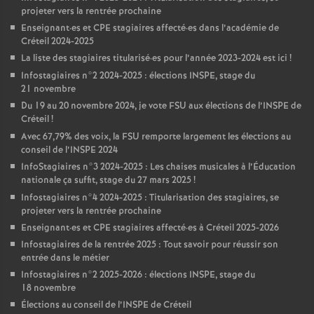
projeter vers la rentrée prochaine
Enseignant
·
es et
CPE
stagiaires affecté
·
es dans l’académie de
Créteil 2024-2025
La liste des stagiaires titularisé
·
es pour l’année 2023-2024 est ici
!
Infostagiaires n°2 2024-2025 : élections
INSPE
, stage du
21 novembre
Du 19 au 20 novembre 2024, je vote
FSU
aux élections de l’
INSPE
de
Créteil
!
Avec 67,79% des voix, la
FSU
remporte largement les élections au
conseil de l’
INSPE
2024
InfoStagiaires n°3 2024-2025 : Les chaises musicales à l’Éducation
nationale ça suffit, stage du 27 mars 2025
!
Infostagiaires n°4 2024-2025 : Titularisation des stagiaires, se
projeter vers la rentrée prochaine
Enseignant
·
es et
CPE
stagiaires affecté
·
es à Créteil 2025-2026
Infostagiaires de la rentrée 2025 : Tout savoir pour réussir son
entrée dans le métier
Infostagiaires n°2 2025-2026 : élections
INSPE
, stage du
18 novembre
Élections au conseil de l’
INSPE
de Créteil