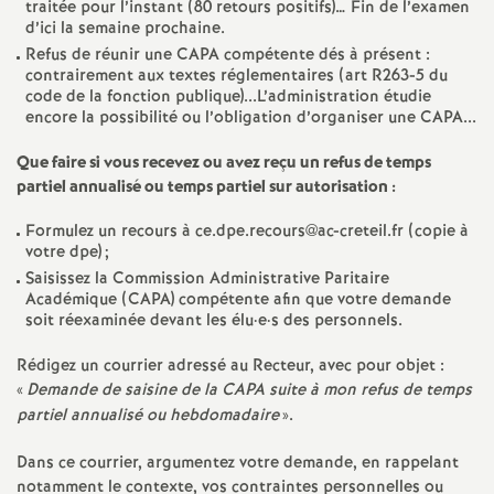
e
traitée pour l’instant (80 retours positifs)… Fin de l’examen
d’ici la semaine prochaine.
Refus de réunir une
CAPA
compétente dés à présent :
m
contrairement aux textes réglementaires (art R263-5 du
code de la fonction publique)...L’administration étudie
e
encore la possibilité ou l’obligation d’organiser une
CAPA
...
Que faire si vous recevez ou avez reçu un refus de temps
n
partiel annualisé ou temps partiel sur autorisation :
t
Formulez un recours à ce.dpe.recours@ac-creteil.fr (copie à
votre dpe)
;
Saisissez la Commission Administrative Paritaire
s
Académique (
CAPA
) compétente afin que votre demande
soit réexaminée devant les élu
·
e
·
s des personnels.
d
Rédigez un courrier adressé au Recteur, avec pour objet :
«
Demande de saisine de la
CAPA
suite à mon refus de temps
e
partiel annualisé ou hebdomadaire
».
S
Dans ce courrier, argumentez votre demande, en rappelant
notamment le contexte, vos contraintes personnelles ou