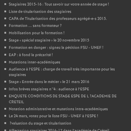
Stagiaires 2015-16 : Tout savoir sur votre année de stage
!
Liste de titularisation des stagiaires
CAPA
de Titularisation des professeurs agrégé-e-s 2015.
Formation ... sans formateur
?
Mobilisation pour la formation
!
Stage «
spécial stagiaire
» le 20 novembre 2015
Formation en danger : signez la pétition
FSU
-
UNEF
!
EAP
: à fond la précarité
!
Mutations inter-académiques
Audience à l’
ESPE
: charge de travail très importante pour les
stagiaires
Stage «
Entrée dans le métier
» le 21 mars 2016
Infos brèves stagiaires n°4 : audience à l’
ESPE
ENQUETE
CONDITIONS
DE
STAGE
ESPE
DE
L
?
ACADEMIE
DE
CRETEIL
Notation administrative et mutations intra-académiques
Le 24 mars, votez pour la liste
FSU
-
UNEF
à l’
ESPE
!
?valuation du stage et titularisation
Affectation stagiaires 2016-17 dans l’académie de Créteil