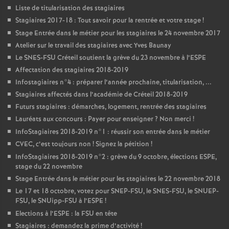
Liste de titularisation des stagiaires
Stagiaires 2017-18 : Tout savoir pour la rentrée et votre stage
!
Stage Entrée dans le métier pour les stagiaires le 24 novembre 2017
Atelier sur le travail des stagiaires avec Yves Baunay
Le
SNES
-
FSU
Créteil soutient la grève du 23 novembre à l’
ESPE
Affectation des stagiaires 2018-2019
Infostagiaires n°4 : préparer l’année prochaine, titularisation, ...
Stagiaires affectés dans l’académie de Créteil 2018-2019
Futurs stagiaires : démarches, logement, rentrée des stagiaires
Lauréats aux concours : Payer pour enseigner
? Non merci
!
InfoStagiaires 2018-2019 n°1 : réussir son entrée dans le métier
CVEC
, c’est toujours non
! Signez la pétition
!
InfoStagiaires 2018-2019 n°2 : grève du 9 octobre, élections
ESPE
,
stage du 22 novembre
Stage Entrée dans le métier pour les stagiaires le 22 novembre 2018
Le 17 et 18 octobre, votez pour
SNEP
-
FSU
, le
SNES
-
FSU
, le
SNUEP
-
FSU
, le SNUipp-
FSU
à l’
ESPE
!
Elections à l’
ESPE
: la
FSU
en tête
Stagiaires : demandez la prime d’activité
!