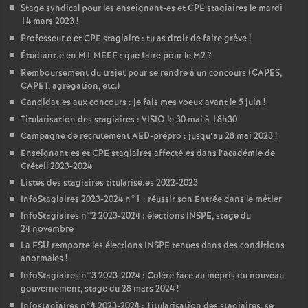
Stage syndical pour les enseignant-es et
CPE
stagiaires le mardi
14 mars 2023
!
Professeur.e et
CPE
stagiaire : tu as droit de faire grève
!
Étudiant.e en M1
MEEF
: que faire pour le M2
?
Remboursement du trajet pour se rendre à un concours (
CAPES
,
CAPET
, agrégation, etc.)
Candidat.es aux concours : je fais mes voeux avant le 5 juin
!
Titularisation des stagiaires :
VISIO
le 30 mai à 18h30
Campagne de recrutement
AED
-prépro : jusqu’au 28 mai 2023
!
Enseignant.es et
CPE
stagiaires affecté.es dans l’académie de
Créteil 2023-2024
Listes des stagiaires titularisé.es 2022-2023
InfoStagiaires 2023-2024 n°1 : réussir son Entrée dans le métier
InfoStagiaires n°2 2023-2024 : élections
INSPE
, stage du
24 novembre
La
FSU
remporte les élections
INSPE
tenues dans des conditions
anormales
!
InfoStagiaires n°3 2023-2024 : Colère face au mépris du nouveau
gouvernement, stage du 28 mars 2024
!
Infostagiaires n°4 2023-2024 : Titularisation des stagiaires, se