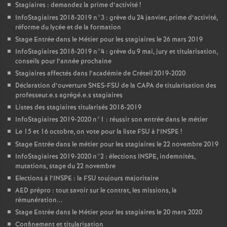
Stagiaires : demandez la prime d’activité
!
InfoStagiaires 2018-2019 n°3 : grève du 24 janvier, prime d’activité,
réforme du lycée et de la formation
Stage Entrée dans le Métier pour les stagiaires le 26 mars 2019
InfoStagiaires 2018-2019 n°4 : grève du 9 mai, jury et titularisation,
conseils pour l’année prochaine
Stagiaires affectés dans l’académie de Créteil 2019-2020
Déclaration d’ouverture
SNES
-
FSU
de la
CAPA
de titularisation des
professeur.e.s agrégé.e.s stagiaires
Listes des stagiaires titularisés 2018-2019
InfoStagiaires 2019-2020 n°1 : réussir son entrée dans le métier
Le 15 et 16 octobre, on vote pour la liste
FSU
à l’
INSPE
!
Stage Entrée dans le métier pour les stagiaires le 22 novembre 2019
InfoStagiaires 2019-2020 n°2 : élections
INSPE
, indemnités,
mutations, stage du 22 novembre
Elections à l’
INSPE
: la
FSU
toujours majoritaire
AED
prépro : tout savoir sur le contrat, les missions, la
rémunération...
Stage Entrée dans le Métier pour les stagiaires le 20 mars 2020
Confinement et titularisation