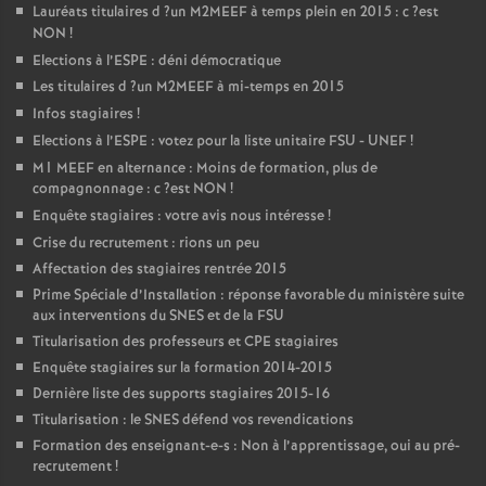
Lauréats titulaires d
?un
M2MEEF
à temps plein en 2015 : c
?est
NON
!
Elections à l’
ESPE
: déni démocratique
Les titulaires d
?un
M2MEEF
à mi-temps en 2015
Infos stagiaires
!
Elections à l’
ESPE
: votez pour la liste unitaire
FSU
-
UNEF
!
M1
MEEF
en alternance : Moins de formation, plus de
compagnonnage : c
?est
NON
!
Enquête stagiaires : votre avis nous intéresse
!
Crise du recrutement : rions un peu
Affectation des stagiaires rentrée 2015
Prime Spéciale d’Installation : réponse favorable du ministère suite
aux interventions du
SNES
et de la
FSU
Titularisation des professeurs et
CPE
stagiaires
Enquête stagiaires sur la formation 2014-2015
Dernière liste des supports stagiaires 2015-16
Titularisation : le
SNES
défend vos revendications
Formation des enseignant-e-s : Non à l’apprentissage, oui au pré-
recrutement
!