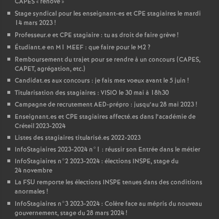
CAPES
«
rénové
»
Stage syndical pour les enseignant-es et
CPE
stagiaires le mardi
14 mars 2023
!
Professeur.e et
CPE
stagiaire : tu as droit de faire grève
!
Étudiant.e en M1
MEEF
: que faire pour le M2
?
Remboursement du trajet pour se rendre à un concours (
CAPES
,
CAPET
, agrégation, etc.)
Candidat.es aux concours : je fais mes voeux avant le 5 juin
!
Titularisation des stagiaires :
VISIO
le 30 mai à 18h30
Campagne de recrutement
AED
-prépro : jusqu’au 28 mai 2023
!
Enseignant.es et
CPE
stagiaires affecté.es dans l’académie de
Créteil 2023-2024
Listes des stagiaires titularisé.es 2022-2023
InfoStagiaires 2023-2024 n°1 : réussir son Entrée dans le métier
InfoStagiaires n°2 2023-2024 : élections
INSPE
, stage du
24 novembre
La
FSU
remporte les élections
INSPE
tenues dans des conditions
anormales
!
InfoStagiaires n°3 2023-2024 : Colère face au mépris du nouveau
gouvernement, stage du 28 mars 2024
!