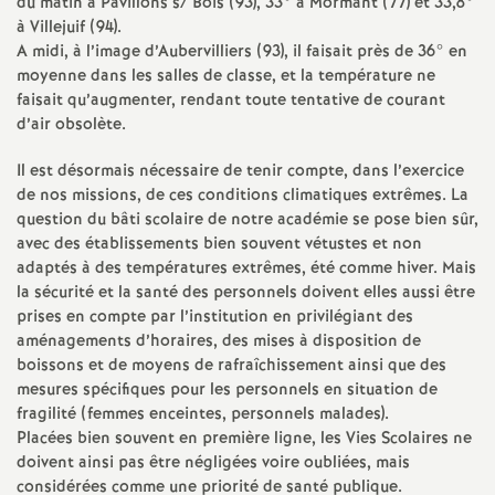
e
du matin à Pavillons s/ Bois (93), 33° à Mormant (77) et 33,8°
à Villejuif (94).
s
A midi, à l’image d’Aubervilliers (93), il faisait près de 36° en
moyenne dans les salles de classe, et la température ne
faisait qu’augmenter, rendant toute tentative de courant
E
d’air obsolète.
n
Il est désormais nécessaire de tenir compte, dans l’exercice
de nos missions, de ces conditions climatiques extrêmes. La
s
question du bâti scolaire de notre académie se pose bien sûr,
avec des établissements bien souvent vétustes et non
adaptés à des températures extrêmes, été comme hiver. Mais
e
la sécurité et la santé des personnels doivent elles aussi être
prises en compte par l’institution en privilégiant des
i
aménagements d’horaires, des mises à disposition de
boissons et de moyens de rafraîchissement ainsi que des
g
mesures spécifiques pour les personnels en situation de
fragilité (femmes enceintes, personnels malades).
Placées bien souvent en première ligne, les Vies Scolaires ne
n
doivent ainsi pas être négligées voire oubliées, mais
considérées comme une priorité de santé publique.