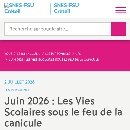
SNES
-
FSU
S
Créteil
y
Reche
n
d
VOUS ÊTES ICI :
ACCUEIL
LES PERSONNELS
CPE
JUIN 2026 : LES VIES SCOLAIRES SOUS LE FEU DE LA CANICULE
i
c
2 JUILLET 2026
LES PERSONNELS
a
Juin 2026 : Les Vies
Scolaires sous le feu de la
t
canicule
N