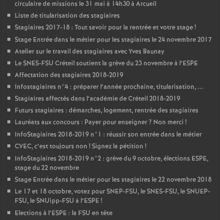
circulaire de missions le 31 mai à 14h30 à Arcueil
Liste de titularisation des stagiaires
Stagiaires 2017-18 : Tout savoir pour la rentrée et votre stage
!
Stage Entrée dans le métier pour les stagiaires le 24 novembre 2017
Atelier sur le travail des stagiaires avec Yves Baunay
Le
SNES
-
FSU
Créteil soutient la grève du 23 novembre à l’
ESPE
Affectation des stagiaires 2018-2019
Infostagiaires n°4 : préparer l’année prochaine, titularisation, ...
Stagiaires affectés dans l’académie de Créteil 2018-2019
Futurs stagiaires : démarches, logement, rentrée des stagiaires
Lauréats aux concours : Payer pour enseigner
? Non merci
!
InfoStagiaires 2018-2019 n°1 : réussir son entrée dans le métier
CVEC
, c’est toujours non
! Signez la pétition
!
InfoStagiaires 2018-2019 n°2 : grève du 9 octobre, élections
ESPE
,
stage du 22 novembre
Stage Entrée dans le métier pour les stagiaires le 22 novembre 2018
Le 17 et 18 octobre, votez pour
SNEP
-
FSU
, le
SNES
-
FSU
, le
SNUEP
-
FSU
, le SNUipp-
FSU
à l’
ESPE
!
Elections à l’
ESPE
: la
FSU
en tête