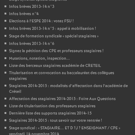
Infos brèves 2013-14 n°3
Infos brèves n°4
Elections à l’
ESPE
2014 : votez
FSU
!
Infos brèves 2013-14 n°5 : appel à mobilisation
!
Stage de formation syndicale «
spécial stagiaires
»
Infos brèves 2013-14 n°6
Signez la pétition des
CPE
et professeurs stagiaires
!
Mutations, notation, inspection...
Liste des berceaux stagiaires académie de
CRETEIL
Titularisation et convocation au baccalauréat des collègues
stagiaires
Stagiaires 2014-2015 : modalités d’affectation dans l’académie de
Créteil
Affectation des stagiaires 2014-2015 : Foire Aux Questions
Liste de titularisation des professeurs stagiaires
Dernière liste des supports stagiaires 2014-15
Stagiaires 2014-2015 : tout savoir sur votre rentrée
!
Stage syndical : «
STAGIAIRE
...
ET
D
?J
?
ENSEIGNANT
/
CPE
»
vendredi 14 novembre 2014