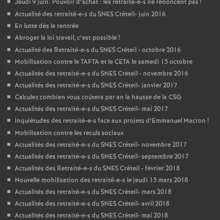
Jeudi 9 juin. Pouvoir d’achat : les retraité-e-s ne renoncent pas
!
Actualité des retraité-e-s du
SNES
Créteil- juin 2016
En lutte dès la rentrée
Abroger la loi travail, c’est possible
!
Actualité des Retraité-e-s du
SNES
Créteil - octobre 2016
Mobilisation contre le
TAFTA
et le
CETA
le samedi 15 octobre
Actualités des retraité-e-s du
SNES
Créteil - novembre 2016
Actualités des retraité-e-s du
SNES
Créteil- janvier 2017
Calculez combien vous coûtera par an la hausse de la
CSG
Actualités des retraité-e-s du
SNES
Créteil- mai 2017
Inquiétudes des retraité-e-s face aux projets d’Emmanuel Macron
!
Mobilisation contre les reculs sociaux
Actualités des retraité-e-s du
SNES
Créteil- novembre 2017
Actualités des retraité-e-s du
SNES
Créteil- septembre 2017
Actualités des Retraité-e-s du
SNES
Créteil - février 2018
Nouvelle mobilisation des retraité-e-s le jeudi 15 mars 2018
Actualités des retraité-e-s du
SNES
Créteil- mars 2018
Actualités des retraité-e-s du
SNES
Créteil- avril 2018
Actualités des retraité-e-s du
SNES
Créteil- mai 2018