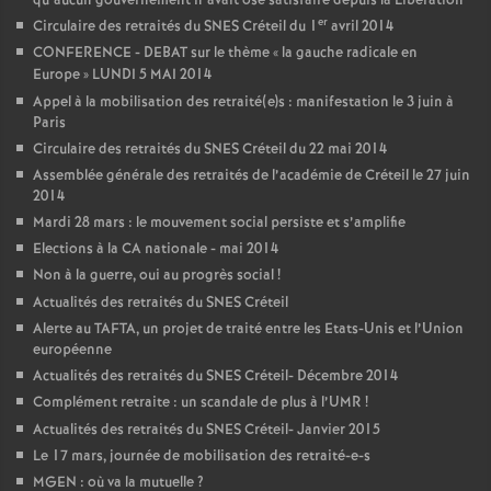
qu’aucun gouvernement n’avait osé satisfaire depuis la Libération
er
Circulaire des retraités du
SNES
Créteil du 1
avril 2014
CONFERENCE
-
DEBAT
sur le thème «
la gauche radicale en
Europe
»
LUNDI
5
MAI
2014
Appel à la mobilisation des retraité(e)s : manifestation le 3 juin à
Paris
Circulaire des retraités du
SNES
Créteil du 22 mai 2014
Assemblée générale des retraités de l’académie de Créteil le 27 juin
2014
Mardi 28 mars : le mouvement social persiste et s’amplifie
Elections à la
CA
nationale - mai 2014
Non à la guerre, oui au progrès social
!
Actualités des retraités du
SNES
Créteil
Alerte au
TAFTA
, un projet de traité entre les Etats-Unis et l’Union
européenne
Actualités des retraités du
SNES
Créteil- Décembre 2014
Complément retraite : un scandale de plus à l’
UMR
!
Actualités des retraités du
SNES
Créteil- Janvier 2015
Le 17 mars, journée de mobilisation des retraité-e-s
MGEN
: où va la mutuelle
?