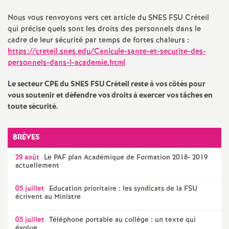
e
Nous vous renvoyons vers cet article du
SNES
FSU
Créteil
m
qui précise quels sont les droits des personnels dans le
cadre de leur sécurité par temps de fortes chaleurs :
https://creteil.snes.edu/Canicule-sante-et-securite-des-
e
personnels-dans-l-academie.html
n
Le secteur
CPE
du
SNES
FSU
Créteil reste à vos côtés pour
vous soutenir et défendre vos droits à exercer vos tâches en
t
toute sécurité.
s
BRÈVES
d
29 août
Le
PAF
plan Académique de Formation 2018- 2019
actuellement
e
05 juillet
Education prioritaire : les syndicats de la
FSU
écrivent au Ministre
S
05 juillet
Téléphone portable au collège : un texte qui
évolue