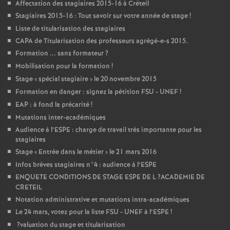
Affectation des stagiaires 2015-16 à Créteil
Stagiaires 2015-16 : Tout savoir sur votre année de stage
!
Liste de titularisation des stagiaires
CAPA
de Titularisation des professeurs agrégé-e-s 2015.
Formation ... sans formateur
?
Mobilisation pour la formation
!
Stage «
spécial stagiaire
» le 20 novembre 2015
Formation en danger : signez la pétition
FSU
-
UNEF
!
EAP
: à fond la précarité
!
Mutations inter-académiques
Audience à l’
ESPE
: charge de travail très importante pour les
stagiaires
Stage «
Entrée dans le métier
» le 21 mars 2016
Infos brèves stagiaires n°4 : audience à l’
ESPE
ENQUETE
CONDITIONS
DE
STAGE
ESPE
DE
L
?
ACADEMIE
DE
CRETEIL
Notation administrative et mutations intra-académiques
Le 24 mars, votez pour la liste
FSU
-
UNEF
à l’
ESPE
!
?valuation du stage et titularisation