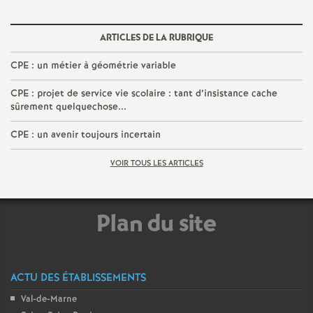
é
ARTICLES DE LA RUBRIQUE
O
CPE
: un métier à géométrie variable
r
CPE
: projet de service vie scolaire : tant d’insistance cache
sûrement quelquechose...
l
CPE
: un avenir toujours incertain
é
VOIR TOUS LES ARTICLES
a
Plan du site
n
s
ACTU DES ÉTABLISSEMENTS
Val-de-Marne
T