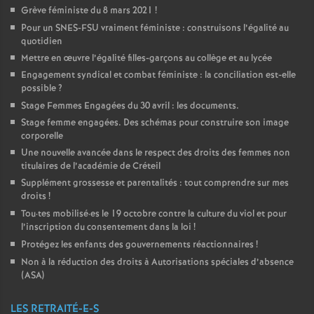
Grève féministe du 8 mars 2021
!
Pour un
SNES
-
FSU
vraiment féministe : construisons l’égalité au
quotidien
Mettre en œuvre l’égalité filles-garçons au collège et au lycée
Engagement syndical et combat féministe : la conciliation est-elle
possible
?
Stage Femmes Engagées du 30 avril : les documents.
Stage femme engagées. Des schémas pour construire son image
corporelle
Une nouvelle avancée dans le respect des droits des femmes non
titulaires de l’académie de Créteil
Supplément grossesse et parentalités : tout comprendre sur mes
droits
!
Tou
·
tes mobilisé
·
es le 19 octobre contre la culture du viol et pour
l’inscription du consentement dans la loi
!
Protégez les enfants des gouvernements réactionnaires
!
Non à la réduction des droits à Autorisations spéciales d’absence
(
ASA
)
LES RETRAITÉ-E-S