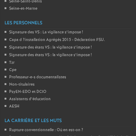
Seine-Saint-Denis
Seine-et-Marne
o
LES PERSONNELS
u
Signature des
VS
: La vigilance s’impose
!
Capa d
?installation Agrégés 2015 - Déclaration
FSU
.
r
Signature des états
VS
: la vigilance s’impose
!
Signature des états
VS
: la vigilance s’impose
!
s
Tzr
Cpe
Professeur-e-s documentalistes
Non-titulaires
PsyEN-
EDO
et
DCIO
Assistants d’éducation
AESH
LA CARRIÈRE ET LES MUTS
Rupture conventionnelle : Où en est-on
?