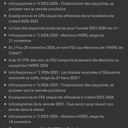
Infostagiaires n°4 2023-2024 : Titularisation des stagiaires, se
projeter vers la rentrée prochaine
Enseignant
·
es et
CPE
stagiaires affecté
·
es dans l’académie de
Créteil 2024-2025
La liste des stagiaires titularisé
·
es pour l’année 2023-2024 est ici
!
Infostagiaires n°2 2024-2025 : élections
INSPE
, stage du
21 novembre
Du 19 au 20 novembre 2024, je vote
FSU
aux élections de l’
INSPE
de
Créteil
!
Avec 67,79% des voix, la
FSU
remporte largement les élections au
conseil de l’
INSPE
2024
InfoStagiaires n°3 2024-2025 : Les chaises musicales à l’Éducation
nationale ça suffit, stage du 27 mars 2025
!
Infostagiaires n°4 2024-2025 : Titularisation des stagiaires, se
projeter vers la rentrée prochaine
Enseignant
·
es et
CPE
stagiaires affecté
·
es à Créteil 2025-2026
Infostagiaires de la rentrée 2025 : Tout savoir pour réussir son
entrée dans le métier
Infostagiaires n°2 2025-2026 : élections
INSPE
, stage du
18 novembre