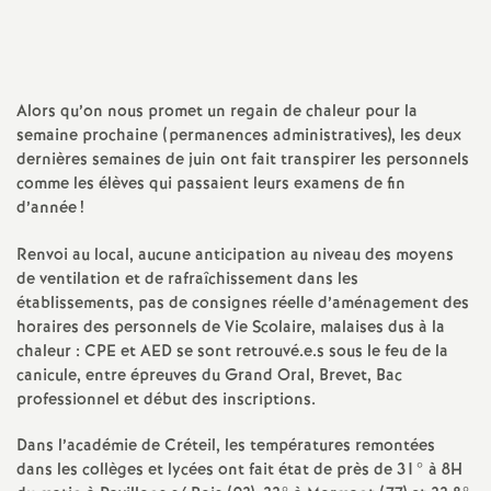
a
t
Alors qu’on nous promet un regain de chaleur pour la
semaine prochaine (permanences administratives), les deux
i
dernières semaines de juin ont fait transpirer les personnels
comme les élèves qui passaient leurs examens de fin
o
d’année
!
Renvoi au local, aucune anticipation au niveau des moyens
n
de ventilation et de rafraîchissement dans les
établissements, pas de consignes réelle d’aménagement des
a
horaires des personnels de Vie Scolaire, malaises dus à la
chaleur :
CPE
et
AED
se sont retrouvé.e.s sous le feu de la
l
canicule, entre épreuves du Grand Oral, Brevet, Bac
professionnel et début des inscriptions.
d
Dans l’académie de Créteil, les températures remontées
dans les collèges et lycées ont fait état de près de 31° à 8H