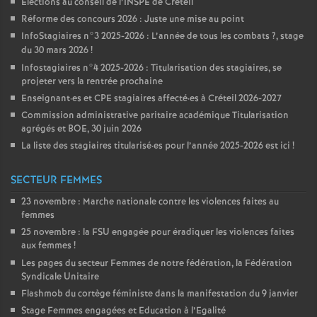
Élections au conseil de l’
INSPE
de Créteil
Réforme des concours 2026 : Juste une mise au point
InfoStagiaires n°3 2025-2026 : L’année de tous les combats
?, stage
du 30 mars 2026
!
Infostagiaires n°4 2025-2026 : Titularisation des stagiaires, se
projeter vers la rentrée prochaine
Enseignant
·
es et
CPE
stagiaires affecté
·
es à Créteil 2026-2027
Commission administrative paritaire académique Titularisation
agrégés et
BOE
, 30 juin 2026
La liste des stagiaires titularisé
·
es pour l’année 2025-2026 est ici
!
SECTEUR FEMMES
23 novembre : Marche nationale contre les violences faites au
femmes
25 novembre : la
FSU
engagée pour éradiquer les violences faites
aux femmes
!
Les pages du secteur Femmes de notre fédération, la Fédération
Syndicale Unitaire
Flashmob du cortège féministe dans la manifestation du 9 janvier
Stage Femmes engagées et Education à l’Egalité