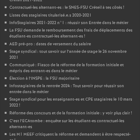
Créteil 2021-2022
Contractuel-les alternant-es : le
SNES
-
FSU
Créteil à tes côtés
!
Listes des stagiaires titularisé.e.s 2020-2021
InfoStagiaires 2021-2022 n°1 : réussir son Entrée dans le métier
La
FSU
demande le remboursement des frais de déplacements des
étudiant-es contractuel-les alternant-es
!
AED
pré-pro : dates de versement du salaire
Stage syndical : tout savoir sur l’année de stage le 26 novembre
2021
Communiqué : Fiasco de la réforme de la formation initiale et
mépris des entrant-es dans le métier
Élection à l’
INSPE
: la
FSU
majoritaire
Infostagiaires de la rentrée 2024 : Tout savoir pour réussir son
entrée dans le métier
Stage syndical pour les enseignant-es et
CPE
stagiaires le 10 mars
2022
!
Réforme des concours et de la formation initiale : y voir plus clair
!
C’est l’ECAtombe : enquête sur les étudiant-es contractuel-les
alternant-es
Les M1
MEEF
critiquent la réforme et demandent à être respecté-