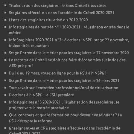
Titularisation des stagiaires : le Snes Créteil à tes côtés
Stagiaires affecté-e-s dans l’académie de Créteil 2020-2021
Listes des stagiaires titularisé.e.s 2019-2020
Infostagiaires de rentrée n°1 2020-2021 : réussir son entrée dans le
métier
InfoStagiaires 2020-2021 n°2 : élections
INSPE
, stage 27 novembre,
indemnités, mutations
Stage Entrée dans le métier pour les stagiaires le 27 novembre 2020
Le rectorat de Créteil ne doit pas faire d’économies sur le dos des
AED
pré-pro
!
Du 16 au 19 mars, votez en ligne pour la
FSU
à l’
INSPE
!
Stage Entrée dans le Métier pour les stagiaires le 26 mars 2021
Tout savoir sur l’entretien professionnel/oral de titularisation
Elections à l’
INSPE
: la
FSU
première
Infostagiaires n°3 2020-2021 : Titularisation des stagiaires, se
projeter vers la rentrée prochaine
Quel concours et quelle formation pour devenir enseignant
? La
FSU
décrypte la réforme
Enseignant-es et
CPE
stagiaires affecté-es dans l’académie de