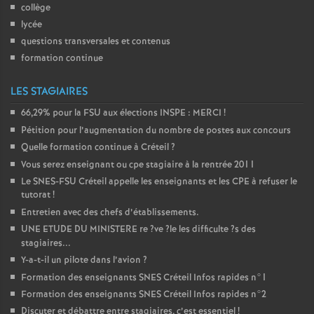
collège
lycée
questions transversales et contenus
formation continue
LES STAGIAIRES
66,29% pour la
FSU
aux élections
INSPE
:
MERCI
!
Pétition pour l’augmentation du nombre de postes aux concours
Quelle formation continue à Créteil
?
Vous serez enseignant ou cpe stagiaire à la rentrée 2011
Le
SNES
-
FSU
Créteil appelle les enseignants et les
CPE
à refuser le
tutorat
!
Entretien avec des chefs d’établissements.
UNE
ETUDE
DU
MINISTERE
re
?ve
?le les difficulte
?s des
stagiaires...
Y-a-t-il un pilote dans l’avion
?
Formation des enseignants
SNES
Créteil Infos rapides n°1
Formation des enseignants
SNES
Créteil Infos rapides n°2
Discuter et débattre entre stagiaires, c’est essentiel
!