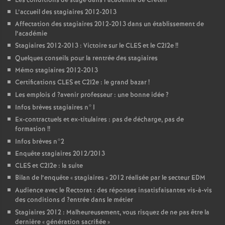
Les conditions de stage dans l’académie de Créteil
L’accueil des stagiaires 2012-2013
Affectation des stagiaires 2012-2013 dans un établissement de
l’académie
Stagiaires 2012-2013 : Victoire sur le
CLES
et le C2I2e
!!
Quelques conseils pour la rentrée des stagiaires
Mémo stagiaires 2012-2013
Certifications
CLES
et C2I2e : le grand bazar
!
Les emplois d
?avenir professeur : une bonne idée
?
Infos brèves stagiaires n°1
Ex-contractuels et ex-titulaires : pas de décharge, pas de
formation
!!
Infos brèves n°2
Enquête stagiaires 2012/2013
CLES
et C2I2e : la suite
Bilan de l’enquête «
stagiaires
» 2012 réalisée par le secteur
EDM
Audience avec le Rectorat : des réponses insatisfaisantes vis-à-vis
des conditions d
?entrée dans le métier
Stagiaires 2012 : Malheureusement, vous risquez de ne pas être la
dernière «
génération sacrifiée
»