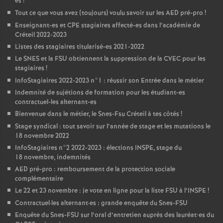
es
!
Tout ce que vous avez (toujours) voulu savoir sur les
AED
pré-pro
!
Enseignant-es et
CPE
stagiaires affecté-es dans l’académie de
Créteil 2022-2023
Listes des stagiaires titularisé-es 2021-2022
Le
SNES
et la
FSU
obtiennent la suppression de la
CVEC
pour les
stagiaires
!
InfoStagiaires 2022-2023 n°1 : réussir son Entrée dans le métier
Indemnité de sujétions de formation pour les étudiant-es
contractuel-les alternant-es
Bienvenue dans le métier, le Snes-Fsu Créteil à tes côtés
!
Stage syndical : tout savoir sur l’année de stage et les mutations le
18 novembre 2022
InfoStagiaires n°2 2022-2023 : élections
INSPE
, stage du
18 novembre, indemnités
AED
pré-pro : remboursement de la protection sociale
complémentaire
Le 22 et 23 novembre : je vote en ligne pour la liste
FSU
à l’
INSPE
!
Contractuel
·
les alternant
·
es : grande enquête du Snes-
FSU
Enquête du Snes-
FSU
sur l’oral d’entretien auprès des lauréat•es du