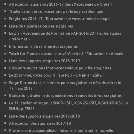
Affectation stagiaires 2016-17 dans l’académie de Créteil
Titularisation et convocations par le jury académique
Stagiaires 2016-17 : Tout savoir sur votre année de stage
!
Liste de titularisation des stagiaires
Le plan Académique de Formation
PAF
2016/2017 et les stages
«
reformes
»
Informations de rentrée des stagiaires
Teach for France : quand le privé s’invite à l’Education Nationale
Liste des supports stagiaires 2018-2019
Circulaire mutations inter-académique pour les stagiaires
Le 25 janvier, votez pour la liste
FSU
-
UNEF
à l’
ESPE
!
Stage Entrée dans le métiers pour stagiaires et néo-titulaires le
17 mars 2017
Evaluation, titularisation, mutations : toutes les infos stagiaires
!
Le 31 janvier, votez pour
SNEP
-
FSU
, le
SNES
-
FSU
, le
SNUEP
-
FSU
, le
SNUipp-
FSU
!
Liste des supports stagiaires 2017-2018
Affectation des stagiaires 2017-18
Professeur documentaliste : faisons le point sur la nouvelle