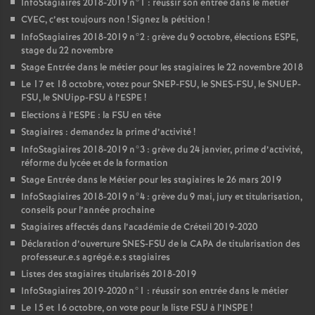
InfoStagiaires 2018-2019 n°1 : réussir son entrée dans le métier
CVEC
, c’est toujours non
! Signez la pétition
!
InfoStagiaires 2018-2019 n°2 : grève du 9 octobre, élections
ESPE
,
stage du 22 novembre
Stage Entrée dans le métier pour les stagiaires le 22 novembre 2018
Le 17 et 18 octobre, votez pour
SNEP
-
FSU
, le
SNES
-
FSU
, le
SNUEP
-
FSU
, le SNUipp-
FSU
à l’
ESPE
!
Elections à l’
ESPE
: la
FSU
en tête
Stagiaires : demandez la prime d’activité
!
InfoStagiaires 2018-2019 n°3 : grève du 24 janvier, prime d’activité,
réforme du lycée et de la formation
Stage Entrée dans le Métier pour les stagiaires le 26 mars 2019
InfoStagiaires 2018-2019 n°4 : grève du 9 mai, jury et titularisation,
conseils pour l’année prochaine
Stagiaires affectés dans l’académie de Créteil 2019-2020
Déclaration d’ouverture
SNES
-
FSU
de la
CAPA
de titularisation des
professeur.e.s agrégé.e.s stagiaires
Listes des stagiaires titularisés 2018-2019
InfoStagiaires 2019-2020 n°1 : réussir son entrée dans le métier
Le 15 et 16 octobre, on vote pour la liste
FSU
à l’
INSPE
!