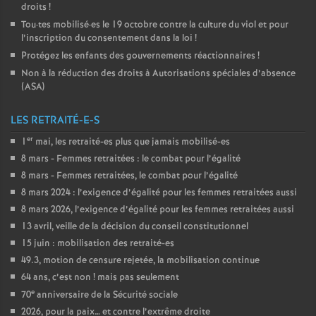
droits
!
Tou
·
tes mobilisé
·
es le 19 octobre contre la culture du viol et pour
l’inscription du consentement dans la loi
!
Protégez les enfants des gouvernements réactionnaires
!
Non à la réduction des droits à Autorisations spéciales d’absence
(
ASA
)
LES RETRAITÉ-E-S
er
1
mai, les retraité-es plus que jamais mobilisé-es
8 mars - Femmes retraitées : le combat pour l’égalité
8 mars - Femmes retraitées, le combat pour l’égalité
8 mars 2024 : l’exigence d’égalité pour les femmes retraitées aussi
8 mars 2026, l’exigence d’égalité pour les femmes retraitées aussi
13 avril, veille de la décision du conseil constitutionnel
15 juin : mobilisation des retraité-es
49.3, motion de censure rejetée, la mobilisation continue
64 ans, c’est non
! mais pas seulement
e
70
anniversaire de la Sécurité sociale
2026, pour la paix… et contre l’extrême droite