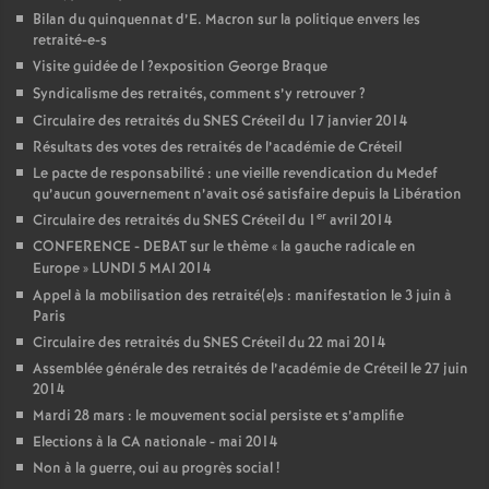
Bilan du quinquennat d’E. Macron sur la politique envers les
retraité-e-s
Visite guidée de l
?exposition George Braque
Syndicalisme des retraités, comment s’y retrouver
?
Circulaire des retraités du
SNES
Créteil du 17 janvier 2014
Résultats des votes des retraités de l’académie de Créteil
Le pacte de responsabilité : une vieille revendication du Medef
qu’aucun gouvernement n’avait osé satisfaire depuis la Libération
er
Circulaire des retraités du
SNES
Créteil du 1
avril 2014
CONFERENCE
-
DEBAT
sur le thème «
la gauche radicale en
Europe
»
LUNDI
5
MAI
2014
Appel à la mobilisation des retraité(e)s : manifestation le 3 juin à
Paris
Circulaire des retraités du
SNES
Créteil du 22 mai 2014
Assemblée générale des retraités de l’académie de Créteil le 27 juin
2014
Mardi 28 mars : le mouvement social persiste et s’amplifie
Elections à la
CA
nationale - mai 2014
Non à la guerre, oui au progrès social
!