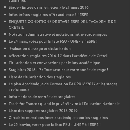
stagiaires
Stage «
Entrée dans le métier
» le 21 mars 2016
Infos brèves stagiaires n°4 : audience à l’
ESPE
ENQUETE
CONDITIONS
DE
STAGE
ESPE
DE
L
?
ACADEMIE
DE
CRETEIL
Notation administrative et mutations intra-académiques
Le 24 mars, votez pour la liste
FSU
-
UNEF
à l’
ESPE
!
?valuation du stage et titularisation
Affectation stagiaires 2016-17 dans l’académie de Créteil
Titularisation et convocations par le jury académique
Stagiaires 2016-17 : Tout savoir sur votre année de stage
!
Liste de titularisation des stagiaires
Le plan Académique de Formation
PAF
2016/2017 et les stages
«
reformes
»
Informations de rentrée des stagiaires
Teach for France : quand le privé s’invite à l’Education Nationale
Liste des supports stagiaires 2018-2019
Circulaire mutations inter-académique pour les stagiaires
Le 25 janvier, votez pour la liste
FSU
-
UNEF
à l’
ESPE
!