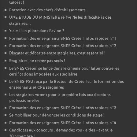
tutorat
!
Entretien avec des chefs d’établissements.
UNE
ETUDE
DU
MINISTERE
re
?ve
?le les difficulte
?s des
stagiaires...
Y-a-t-il un pilote dans l’avion
?
Formation des enseignants
SNES
Créteil Infos rapides n°1
Formation des enseignants
SNES
Créteil Infos rapides n°2
Discuter et débattre entre stagiaires, c’est essentiel
!
Stagiaires, ne restez pas seuls
!
Le
SNES
Créteil se lance dans le cinéma pour lutter contre les
certifications imposées aux stagiaires
Le
SNES
-
FSU
reçu par le Recteur de Créteil sur la formation des
enseignants et
CPE
stagiaires
Les stagiaires votent pour la première fois aux élections
professionnelles
Formation des enseignants
SNES
Créteil Infos rapides n°3
Se mobiliser pour dénoncer les conditions de stage
!
Formation des enseignants
SNES
Créteil Infos rapides n°4
Candidats aux concours : demandez vos «
aides
» avant le
30 novembre
!