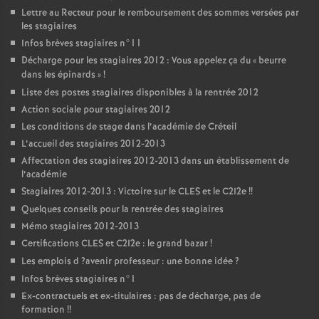
Lettre au Recteur pour le remboursement des sommes versées par
les stagiaires
Infos brèves stagiaires n°11
Décharge pour les stagiaires 2012 : Vous appelez ça du «
beurre
dans les épinards
»
!
Liste des postes stagiaires disponibles à la rentrée 2012
Action sociale pour stagiaires 2012
Les conditions de stage dans l’académie de Créteil
L’accueil des stagiaires 2012-2013
Affectation des stagiaires 2012-2013 dans un établissement de
l’académie
Stagiaires 2012-2013 : Victoire sur le
CLES
et le C2I2e
!!
Quelques conseils pour la rentrée des stagiaires
Mémo stagiaires 2012-2013
Certifications
CLES
et C2I2e : le grand bazar
!
Les emplois d
?avenir professeur : une bonne idée
?
Infos brèves stagiaires n°1
Ex-contractuels et ex-titulaires : pas de décharge, pas de
formation
!!