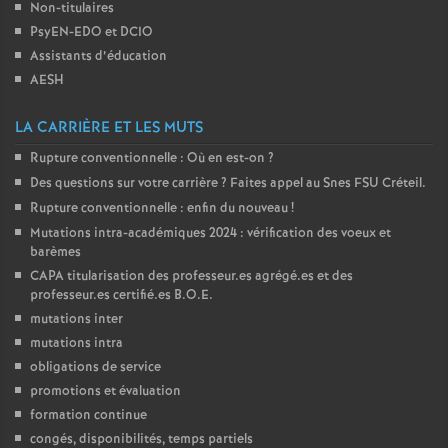
Non-titulaires
o
PsyEN-
EDO
et
DCIO
Assistants d’éducation
AESH
u
LA CARRIÈRE ET LES MUTS
r
Rupture conventionnelle : Où en est-on
?
Des questions sur votre carrière
? Faites appel au Snes
FSU
Créteil.
s
Rupture conventionnelle : enfin du nouveau
!
Mutations intra-académiques 2024 : vérification des voeux et
barèmes
CAPA
titularisation des professeur.es agrégé.es et des
professeur.es certifié.es
B.O.E.
mutations inter
mutations intra
obligations de service
promotions et évaluation
formation continue
congés, disponibilités, temps partiels