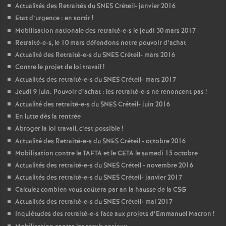
Actualités des Retraités du
SNES
Créteil- janvier 2016
Etat d’urgence : en sortir
!
Mobilisation nationale des retraité-e-s le jeudi 30 mars 2017
Retraité-e-s, le 10 mars défendons notre pouvoir d’achat
Actualité des Retraité-e-s du
SNES
Créteil- mars 2016
Contre le projet de loi travail
!
Actualités des retraité-e-s du
SNES
Créteil- mars 2017
Jeudi 9 juin. Pouvoir d’achat : les retraité-e-s ne renoncent pas
!
Actualité des retraité-e-s du
SNES
Créteil- juin 2016
En lutte dès la rentrée
Abroger la loi travail, c’est possible
!
Actualité des Retraité-e-s du
SNES
Créteil - octobre 2016
Mobilisation contre le
TAFTA
et le
CETA
le samedi 15 octobre
Actualités des retraité-e-s du
SNES
Créteil - novembre 2016
Actualités des retraité-e-s du
SNES
Créteil- janvier 2017
Calculez combien vous coûtera par an la hausse de la
CSG
Actualités des retraité-e-s du
SNES
Créteil- mai 2017
Inquiétudes des retraité-e-s face aux projets d’Emmanuel Macron
!