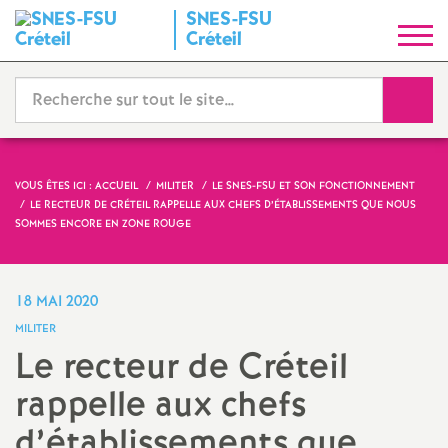
SNES
-
FSU
S
Créteil
y
Reche
n
d
VOUS ÊTES ICI :
ACCUEIL
MILITER
LE SNES-FSU ET SON FONCTIONNEMENT
LE RECTEUR DE CRÉTEIL RAPPELLE AUX CHEFS D’ÉTABLISSEMENTS QUE NOUS
i
SOMMES ENCORE EN ZONE ROUGE
c
18 MAI 2020
a
MILITER
Le recteur de Créteil
t
rappelle aux chefs
N
d’établissements que