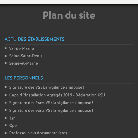
é
Plan du site
O
r
ACTU DES ÉTABLISSEMENTS
Val-de-Marne
l
Seine-Saint-Denis
Seine-et-Marne
é
LES PERSONNELS
a
Signature des
VS
: La vigilance s’impose
!
Capa d
?installation Agrégés 2015 - Déclaration
FSU
.
n
Signature des états
VS
: la vigilance s’impose
!
Signature des états
VS
: la vigilance s’impose
!
s
Tzr
Cpe
T
Professeur-e-s documentalistes