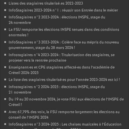
Listes des stagiaires titularisé.es 2022-2023
InfoStagiaires 2023-2024 n°1 : réussir son Entrée dans le métier
InfoStagiaires n°2 2023-2024 : élections
INSPE
, stage du
24 novembre
La
FSU
remporte les élections
INSPE
tenues dans des conditions
anormales
!
InfoStagiaires n°3 2023-2024 : Colère face au mépris du nouveau
gouvernement, stage du 28 mars 2024
!
Infostagiaires n°4 2023-2024 : Titularisation des stagiaires, se
projeter vers la rentrée prochaine
Enseignant
·
es et
CPE
stagiaires affecté
·
es dans l’académie de
Créteil 2024-2025
La liste des stagiaires titularisé
·
es pour l’année 2023-2024 est ici
!
Infostagiaires n°2 2024-2025 : élections
INSPE
, stage du
21 novembre
Du 19 au 20 novembre 2024, je vote
FSU
aux élections de l’
INSPE
de
Créteil
!
Avec 67,79% des voix, la
FSU
remporte largement les élections au
conseil de l’
INSPE
2024
InfoStagiaires n°3 2024-2025 : Les chaises musicales à l’Éducation