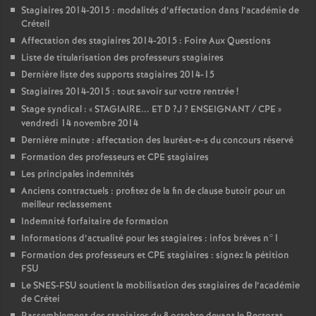
Stagiaires 2014-2015 : modalités d’affectation dans l’académie de
Créteil
Affectation des stagiaires 2014-2015 : Foire Aux Questions
Liste de titularisation des professeurs stagiaires
Dernière liste des supports stagiaires 2014-15
Stagiaires 2014-2015 : tout savoir sur votre rentrée
!
Stage syndical : «
STAGIAIRE
...
ET
D
?J
?
ENSEIGNANT
/
CPE
»
vendredi 14 novembre 2014
Dernière minute : affectation des lauréat-e-s du concours réservé
Formation des professeurs et
CPE
stagiaires
Les principales indemnités
Anciens contractuels : profitez de la fin de clause butoir pour un
meilleur reclassement
Indemnité forfaitaire de formation
Informations d’actualité pour les stagiaires : infos brèves n°1
Formation des professeurs et
CPE
stagiaires : signez la pétition
FSU
Le
SNES
-
FSU
soutient la mobilisation des stagiaires de l’académie
de Crétei