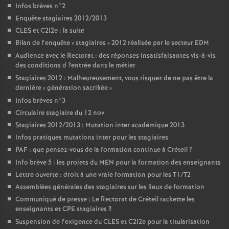
Infos brèves n°2
Enquête stagiaires 2012/2013
CLES
et C2I2e : la suite
Bilan de l’enquête «
stagiaires
» 2012 réalisée par le secteur
EDM
Audience avec le Rectorat : des réponses insatisfaisantes vis-à-vis
des conditions d
?entrée dans le métier
Stagiaires 2012 : Malheureusement, vous risquez de ne pas être la
dernière «
génération sacrifiée
»
Infos brèves n°3
Circulaire stagiaire du 12 nov
Stagiaires 2012/2013 : Mutation inter académique 2013
Infos pratiques mutations inter pour les stagiaires
PAF
: que pensez-vous de la formation continue à Créteil
?
Info brève 5 : les projets du
MEN
pour la formation des enseignants
Lettre ouverte : droit à une vraie formation pour les T1/T2
Assemblées générales des stagiaires sur les lieux de formation
Communiqué de presse : Le Rectorat de Créteil rackette les
enseignants et
CPE
stagiaires
!!
Suspension de l’exigence du
CLES
et C2I2e pour la titularisation