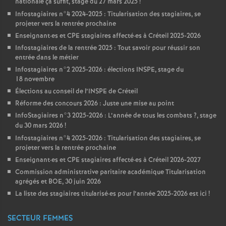
nationale ça suffit, stage du 27 mars 2025
!
Infostagiaires n°4 2024-2025 : Titularisation des stagiaires, se
projeter vers la rentrée prochaine
Enseignant
·
es et
CPE
stagiaires affecté
·
es à Créteil 2025-2026
Infostagiaires de la rentrée 2025 : Tout savoir pour réussir son
entrée dans le métier
Infostagiaires n°2 2025-2026 : élections
INSPE
, stage du
18 novembre
Élections au conseil de l’
INSPE
de Créteil
Réforme des concours 2026 : Juste une mise au point
InfoStagiaires n°3 2025-2026 : L’année de tous les combats
?, stage
du 30 mars 2026
!
Infostagiaires n°4 2025-2026 : Titularisation des stagiaires, se
projeter vers la rentrée prochaine
Enseignant
·
es et
CPE
stagiaires affecté
·
es à Créteil 2026-2027
Commission administrative paritaire académique Titularisation
agrégés et
BOE
, 30 juin 2026
La liste des stagiaires titularisé
·
es pour l’année 2025-2026 est ici
!
SECTEUR FEMMES