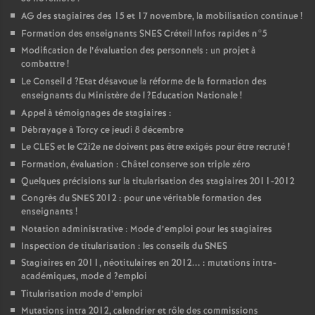
AG
des stagiaires des 15 et 17 novembre, la mobilisation continue
!
Formation des enseignants
SNES
Créteil Infos rapides n°5
Modification de l’évaluation des personnels : un projet à
combattre
!
Le Conseil d
?Etat désavoue la réforme de la formation des
enseignants du Ministère de l
?Education Nationale
!
Appel à témoignages de stagiaires :
Débrayage à Torcy ce jeudi 8 décembre
Le
CLES
et le C2i2e ne doivent pas être exigés pour être recruté
!
Formation, évaluation : Châtel conserve son triple zéro
Quelques précisions sur la titularisation des stagiaires 2011-2012
Congrès du
SNES
2012 : pour une véritable formation des
enseignants
!
Notation administrative : Mode d’emploi pour les stagiaires
Inspection de titularisation : les conseils du
SNES
Stagiaires en 2011, néotitulaires en 2012... : mutations intra-
académiques, mode d
?emploi
Titularisation mode d’emploi
Mutations intra 2012, calendrier et rôle des commissions