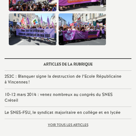
e
c
o
n
ARTICLES DE LA RUBRIQUE
d
2S2C
: Blanquer signe la destruction de l’Ecole Républicaine
d
à Vincennes
!
10-12 mars 2014 : venez nombreux au congrès du
SNES
e
Créteil
g
Le
SNES
-
FSU
, le syndicat majoritaire en collège et en lycée
VOIR TOUS LES ARTICLES
r