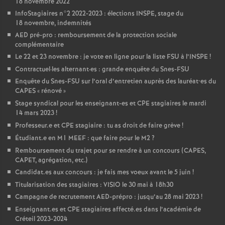
18 novembre 2022
InfoStagiaires n°2 2022-2023 : élections
INSPE
, stage du
18 novembre, indemnités
AED
pré-pro : remboursement de la protection sociale
complémentaire
Le 22 et 23 novembre : je vote en ligne pour la liste
FSU
à l’
INSPE
!
Contractuel
·
les alternant
·
es : grande enquête du Snes-
FSU
Enquête du Snes-
FSU
sur l’oral d’entretien auprès des lauréat•es du
CAPES
«
rénové
»
Stage syndical pour les enseignant-es et
CPE
stagiaires le mardi
14 mars 2023
!
Professeur.e et
CPE
stagiaire : tu as droit de faire grève
!
Étudiant.e en M1
MEEF
: que faire pour le M2
?
Remboursement du trajet pour se rendre à un concours (
CAPES
,
CAPET
, agrégation, etc.)
Candidat.es aux concours : je fais mes voeux avant le 5 juin
!
Titularisation des stagiaires :
VISIO
le 30 mai à 18h30
Campagne de recrutement
AED
-prépro : jusqu’au 28 mai 2023
!
Enseignant.es et
CPE
stagiaires affecté.es dans l’académie de
Créteil 2023-2024