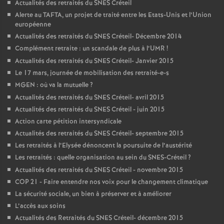
Actualités des retraités du
SNES
Créteil
Alerte au
TAFTA
, un projet de traité entre les Etats-Unis et l’Union
européenne
Actualités des retraités du
SNES
Créteil- Décembre 2014
Complément retraite : un scandale de plus à l’
UMR
!
Actualités des retraités du
SNES
Créteil- Janvier 2015
Le 17 mars, journée de mobilisation des retraité-e-s
MGEN
: où va la mutuelle
?
Actualités des retraités du
SNES
Créteil- avril 2015
Actualités des retraités du
SNES
Créteil - juin 2015
Action carte pétition intersyndicale
Actualités des retraités du
SNES
Créteil- septembre 2015
Les retraités à l’Elysée dénoncent la poursuite de l’austérité
Les retraités : quelle organisation au sein du
SNES
-Créteil
?
Actualités des retraités du
SNES
Créteil - novembre 2015
COP
21 - Faire entendre nos voix pour le changement climatique
La sécurité sociale, un bien à préserver et à améliorer
L’accès aux soins
Actualités des Retraités du
SNES
Créteil- décembre 2015