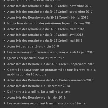
Mobilisation contre les reculs sociaux
Actualités des retraité-e-s du
SNES
Créteil- novembre 2017
Actualités des retraité-e-s du
SNES
Créteil- septembre 2017
Actualités des Retraité-e-s du
SNES
Créteil - février 2018
Nouvelle mobilisation des retraité-e-s le jeudi 15 mars 2018
Actualités des retraité-e-s du
SNES
Créteil- mars 2018
Actualités des retraité-e-s du
SNES
Créteil- avril 2018
Actualités des retraité-e-s du
SNES
Créteil- mai 2018
Actualité des retraité-e-s - juin 2019
Les retraité-e-s mobilisé-e-s de nouveau le jeudi 14 juin 2018
Quelles perspectives pour les retraites
?
Actualités des Retraité-e-s du
SNES
Créteil - septembre 2018
Contre l’appauvrissement programmé de tous les retraité-e-s,
mobilisation du 18 octobre
Actualités des Retraité-e-s du
SNES
Créteil - novembre 2018
Actualités des Retraité-e-s - décembre 2018
De l’horreur à la colère. De la colère à la lutte
Actualités des Retraité-e-s - janvier 2019
Les retraité-e-s rejoignent la manifestation du 5 février