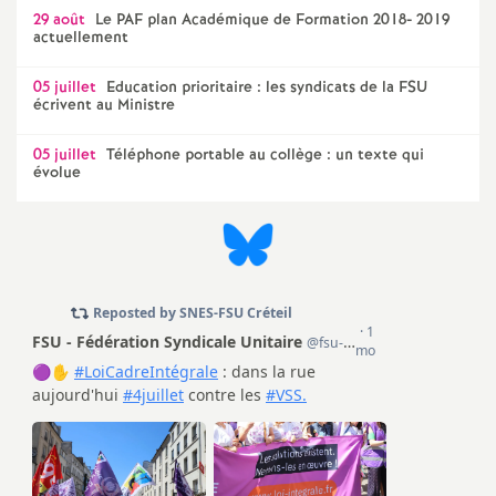
e
29 août
Le
PAF
plan Académique de Formation 2018- 2019
actuellement
m
05 juillet
Education prioritaire : les syndicats de la
FSU
écrivent au Ministre
e
05 juillet
Téléphone portable au collège : un texte qui
n
évolue
t
s
d
e
S