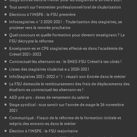
Stage Entrée dans le Métier pour les stagiaires le 26 mars 2021
Tout savoir sur l’entretien professionnel/oral de titularisation
Elections à l’
INSPE
: la
FSU
première
Infostagiaires n°3 2020-2021 : Titularisation des stagiaires, se
projeter vers la rentrée prochaine
Quel concours et quelle formation pour devenir enseignant
? La
FSU
décrypte la réforme
Enseignant-es et
CPE
stagiaires affecté-es dans l’académie de
Créteil 2021-2022
Contractuel-les alternant-es : le
SNES
-
FSU
Créteil à tes côtés
!
Listes des stagiaires titularisé.e.s 2020-2021
InfoStagiaires 2021-2022 n°1 : réussir son Entrée dans le métier
La
FSU
demande le remboursement des frais de déplacements des
étudiant-es contractuel-les alternant-es
!
AED
pré-pro : dates de versement du salaire
Stage syndical : tout savoir sur l’année de stage le 26 novembre
2021
Communiqué : Fiasco de la réforme de la formation initiale et
mépris des entrant-es dans le métier
Élection à l’
INSPE
: la
FSU
majoritaire