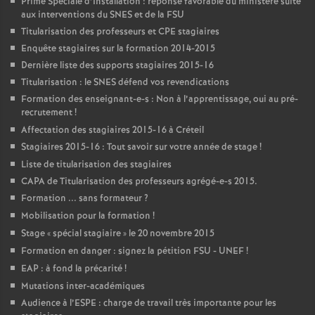
Prime Spéciale d’Installation : réponse favorable du ministère suite
aux interventions du
SNES
et de la
FSU
Titularisation des professeurs et
CPE
stagiaires
Enquête stagiaires sur la formation 2014-2015
Dernière liste des supports stagiaires 2015-16
Titularisation : le
SNES
défend vos revendications
Formation des enseignant-e-s : Non à l’apprentissage, oui au pré-
recrutement
!
Affectation des stagiaires 2015-16 à Créteil
Stagiaires 2015-16 : Tout savoir sur votre année de stage
!
Liste de titularisation des stagiaires
CAPA
de Titularisation des professeurs agrégé-e-s 2015.
Formation ... sans formateur
?
Mobilisation pour la formation
!
Stage «
spécial stagiaire
» le 20 novembre 2015
Formation en danger : signez la pétition
FSU
-
UNEF
!
EAP
: à fond la précarité
!
Mutations inter-académiques
Audience à l’
ESPE
: charge de travail très importante pour les