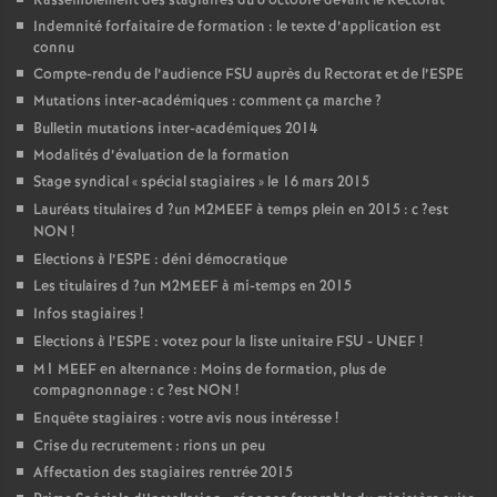
Rassemblement des stagiaires du 8 octobre devant le Rectorat
Indemnité forfaitaire de formation : le texte d’application est
connu
Compte-rendu de l’audience
FSU
auprès du Rectorat et de l’
ESPE
Mutations inter-académiques : comment ça marche
?
Bulletin mutations inter-académiques 2014
Modalités d’évaluation de la formation
Stage syndical «
spécial stagiaires
» le 16 mars 2015
Lauréats titulaires d
?un
M2MEEF
à temps plein en 2015 : c
?est
NON
!
Elections à l’
ESPE
: déni démocratique
Les titulaires d
?un
M2MEEF
à mi-temps en 2015
Infos stagiaires
!
Elections à l’
ESPE
: votez pour la liste unitaire
FSU
-
UNEF
!
M1
MEEF
en alternance : Moins de formation, plus de
compagnonnage : c
?est
NON
!
Enquête stagiaires : votre avis nous intéresse
!
Crise du recrutement : rions un peu
Affectation des stagiaires rentrée 2015