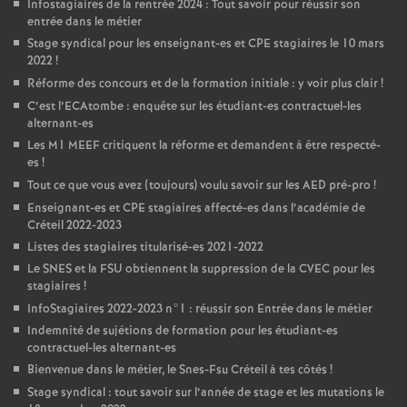
Infostagiaires de la rentrée 2024 : Tout savoir pour réussir son
entrée dans le métier
Stage syndical pour les enseignant-es et
CPE
stagiaires le 10 mars
2022
!
Réforme des concours et de la formation initiale : y voir plus clair
!
C’est l’ECAtombe : enquête sur les étudiant-es contractuel-les
alternant-es
Les M1
MEEF
critiquent la réforme et demandent à être respecté-
es
!
Tout ce que vous avez (toujours) voulu savoir sur les
AED
pré-pro
!
Enseignant-es et
CPE
stagiaires affecté-es dans l’académie de
Créteil 2022-2023
Listes des stagiaires titularisé-es 2021-2022
Le
SNES
et la
FSU
obtiennent la suppression de la
CVEC
pour les
stagiaires
!
InfoStagiaires 2022-2023 n°1 : réussir son Entrée dans le métier
Indemnité de sujétions de formation pour les étudiant-es
contractuel-les alternant-es
Bienvenue dans le métier, le Snes-Fsu Créteil à tes côtés
!
Stage syndical : tout savoir sur l’année de stage et les mutations le