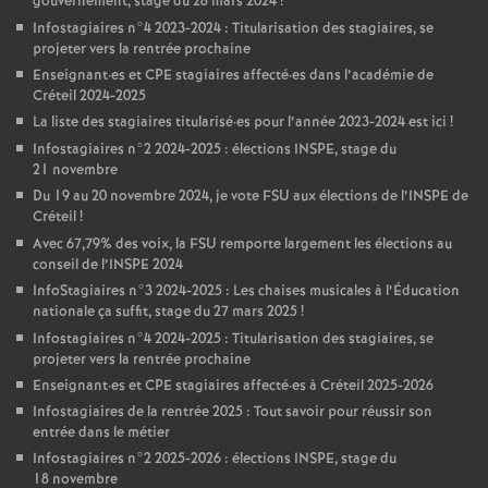
gouvernement, stage du 28 mars 2024
!
Infostagiaires n°4 2023-2024 : Titularisation des stagiaires, se
projeter vers la rentrée prochaine
Enseignant
·
es et
CPE
stagiaires affecté
·
es dans l’académie de
Créteil 2024-2025
La liste des stagiaires titularisé
·
es pour l’année 2023-2024 est ici
!
Infostagiaires n°2 2024-2025 : élections
INSPE
, stage du
21 novembre
Du 19 au 20 novembre 2024, je vote
FSU
aux élections de l’
INSPE
de
Créteil
!
Avec 67,79% des voix, la
FSU
remporte largement les élections au
conseil de l’
INSPE
2024
InfoStagiaires n°3 2024-2025 : Les chaises musicales à l’Éducation
nationale ça suffit, stage du 27 mars 2025
!
Infostagiaires n°4 2024-2025 : Titularisation des stagiaires, se
projeter vers la rentrée prochaine
Enseignant
·
es et
CPE
stagiaires affecté
·
es à Créteil 2025-2026
Infostagiaires de la rentrée 2025 : Tout savoir pour réussir son
entrée dans le métier
Infostagiaires n°2 2025-2026 : élections
INSPE
, stage du
18 novembre