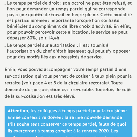
e
Le temps partiel de droit : son octroi ne peut être refusé, et
l’on peut demander un temps partiel qui ne corresponde
pas à une quotité de travail en heure pleine. Cette modalité
m
est particulièrement importante lorsque l’on souhaite
bénéficier du complément de libre choix d’activité. En effet,
e
pour pouvoir percevoir cette allocation, le service ne peut
dépasser 80%, soit 14,4h.
Le temps partiel sur autorisation : il est soumis à
n
l’autorisation du chef d’établissement qui peut s’y opposer
pour des motifs liés aux nécessités de service.
t
Enfin, vous pouvez accompagner votre temps partiel d’une
sur-cotisation qui vous permet de cotiser à taux plein pour la
s
retraite (voir page 4 et 5 de la circulaire rectorale). Toute
demande de sur-cotisation est irrévocable. Toutefois, le coût
d
de la sur-cotisation est très élevé.
e
Attention
, les collègues à temps partiel pour la troisième
année consécutive doivent faire une nouvelle demande
s’ils souhaitent conserver ce temps partiel, faute de quoi
S
ils exerceront à temps complet à la rentrée 2020. Les