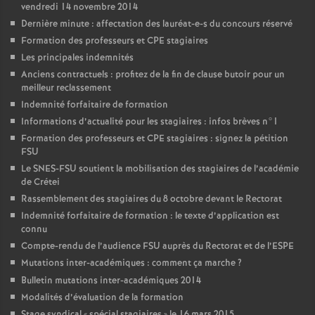
vendredi 14 novembre 2014
Dernière minute : affectation des lauréat-e-s du concours réservé
Formation des professeurs et
CPE
stagiaires
Les principales indemnités
Anciens contractuels : profitez de la fin de clause butoir pour un
meilleur reclassement
Indemnité forfaitaire de formation
Informations d’actualité pour les stagiaires : infos brèves n°1
Formation des professeurs et
CPE
stagiaires : signez la pétition
FSU
Le
SNES
-
FSU
soutient la mobilisation des stagiaires de l’académie
de Crétei
Rassemblement des stagiaires du 8 octobre devant le Rectorat
Indemnité forfaitaire de formation : le texte d’application est
connu
Compte-rendu de l’audience
FSU
auprès du Rectorat et de l’
ESPE
Mutations inter-académiques : comment ça marche
?
Bulletin mutations inter-académiques 2014
Modalités d’évaluation de la formation
Stage syndical «
spécial stagiaires
» le 16 mars 2015