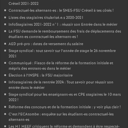
Créteil 2021-2022
Contractuel-les alternant-es : le
SNES
-
FSU
Créteil à tes côtés
!
Listes des stagiaires titularisé.e.s 2020-2021
InfoStagiaires 2021-2022 n°1 : réussir son Entrée dans le métier
La
FSU
demande le remboursement des frais de déplacements des
étudiant-es contractuel-les alternant-es
!
AED
pré-pro : dates de versement du salaire
Stage syndical : tout savoir sur l’année de stage le 26 novembre
2021
Communiqué : Fiasco de la réforme de la formation initiale et
mépris des entrant-es dans le métier
Élection à l’
INSPE
: la
FSU
majoritaire
Infostagiaires de la rentrée 2024 : Tout savoir pour réussir son
entrée dans le métier
Stage syndical pour les enseignant-es et
CPE
stagiaires le 10 mars
2022
!
Réforme des concours et de la formation initiale : y voir plus clair
!
C’est l’ECAtombe : enquête sur les étudiant-es contractuel-les
alternant-es
Les M1
MEEF
critiquent la réforme et demandent à être respecté-