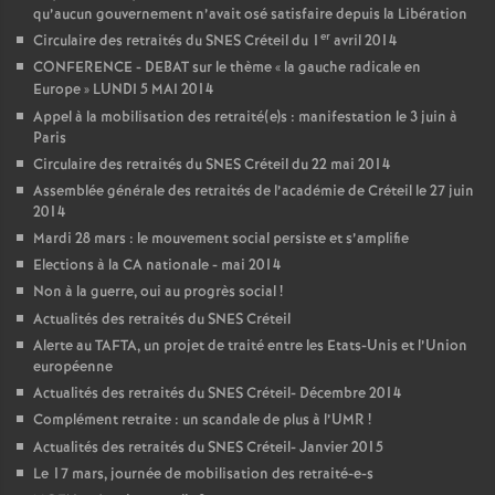
qu’aucun gouvernement n’avait osé satisfaire depuis la Libération
er
Circulaire des retraités du
SNES
Créteil du 1
avril 2014
CONFERENCE
-
DEBAT
sur le thème «
la gauche radicale en
Europe
»
LUNDI
5
MAI
2014
Appel à la mobilisation des retraité(e)s : manifestation le 3 juin à
Paris
Circulaire des retraités du
SNES
Créteil du 22 mai 2014
Assemblée générale des retraités de l’académie de Créteil le 27 juin
2014
Mardi 28 mars : le mouvement social persiste et s’amplifie
Elections à la
CA
nationale - mai 2014
Non à la guerre, oui au progrès social
!
Actualités des retraités du
SNES
Créteil
Alerte au
TAFTA
, un projet de traité entre les Etats-Unis et l’Union
européenne
Actualités des retraités du
SNES
Créteil- Décembre 2014
Complément retraite : un scandale de plus à l’
UMR
!
Actualités des retraités du
SNES
Créteil- Janvier 2015
Le 17 mars, journée de mobilisation des retraité-e-s