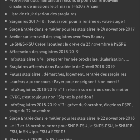
Professeur documentaliste : faisons le point sur la nouvelle
circulaire de missions le 31 mai à 14h30 à Arcueil
Liste de titularisation des stagiaires
Stagiaires 2017-18 : Tout savoir pour la rentrée et votre stage
!
Stage Entrée dans le métier pour les stagiaires le 24 novembre 2017
Atelier sur le travail des stagiaires avec Yves Baunay
Le
SNES
-
FSU
Créteil soutient la grève du 23 novembre à l’
ESPE
Affectation des stagiaires 2018-2019
Infostagiaires n°4 : préparer l’année prochaine, titularisation, ...
Stagiaires affectés dans l’académie de Créteil 2018-2019
Futurs stagiaires : démarches, logement, rentrée des stagiaires
Lauréats aux concours : Payer pour enseigner
? Non merci
!
InfoStagiaires 2018-2019 n°1 : réussir son entrée dans le métier
CVEC
, c’est toujours non
! Signez la pétition
!
InfoStagiaires 2018-2019 n°2 : grève du 9 octobre, élections
ESPE
,
stage du 22 novembre
Stage Entrée dans le métier pour les stagiaires le 22 novembre 2018
Le 17 et 18 octobre, votez pour
SNEP
-
FSU
, le
SNES
-
FSU
, le
SNUEP
-
FSU
, le SNUipp-
FSU
à l’
ESPE
!
Elections à l’
ESPE
: la
FSU
en tête