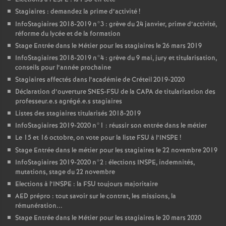
Stagiaires : demandez la prime d’activité
!
InfoStagiaires 2018-2019 n°3 : grève du 24 janvier, prime d’activité,
réforme du lycée et de la formation
Stage Entrée dans le Métier pour les stagiaires le 26 mars 2019
InfoStagiaires 2018-2019 n°4 : grève du 9 mai, jury et titularisation,
conseils pour l’année prochaine
Stagiaires affectés dans l’académie de Créteil 2019-2020
Déclaration d’ouverture
SNES
-
FSU
de la
CAPA
de titularisation des
professeur.e.s agrégé.e.s stagiaires
Listes des stagiaires titularisés 2018-2019
InfoStagiaires 2019-2020 n°1 : réussir son entrée dans le métier
Le 15 et 16 octobre, on vote pour la liste
FSU
à l’
INSPE
!
Stage Entrée dans le métier pour les stagiaires le 22 novembre 2019
InfoStagiaires 2019-2020 n°2 : élections
INSPE
, indemnités,
mutations, stage du 22 novembre
Elections à l’
INSPE
: la
FSU
toujours majoritaire
AED
prépro : tout savoir sur le contrat, les missions, la
rémunération...
Stage Entrée dans le Métier pour les stagiaires le 20 mars 2020