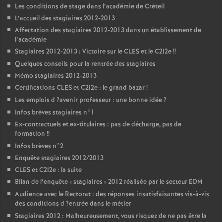
Les conditions de stage dans l’académie de Créteil
L’accueil des stagiaires 2012-2013
Affectation des stagiaires 2012-2013 dans un établissement de
l’académie
Stagiaires 2012-2013 : Victoire sur le
CLES
et le C2I2e
!!
Quelques conseils pour la rentrée des stagiaires
Mémo stagiaires 2012-2013
Certifications
CLES
et C2I2e : le grand bazar
!
Les emplois d
?avenir professeur : une bonne idée
?
Infos brèves stagiaires n°1
Ex-contractuels et ex-titulaires : pas de décharge, pas de
formation
!!
Infos brèves n°2
Enquête stagiaires 2012/2013
CLES
et C2I2e : la suite
Bilan de l’enquête «
stagiaires
» 2012 réalisée par le secteur
EDM
Audience avec le Rectorat : des réponses insatisfaisantes vis-à-vis
des conditions d
?entrée dans le métier
Stagiaires 2012 : Malheureusement, vous risquez de ne pas être la