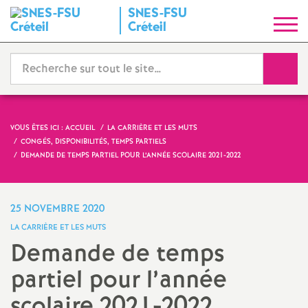
SNES
-
FSU
S
Créteil
y
Reche
n
d
VOUS ÊTES ICI :
ACCUEIL
LA CARRIÈRE ET LES MUTS
CONGÉS, DISPONIBILITÉS, TEMPS PARTIELS
i
DEMANDE DE TEMPS PARTIEL POUR L’ANNÉE SCOLAIRE 2021-2022
c
25 NOVEMBRE 2020
a
LA CARRIÈRE ET LES MUTS
Demande de temps
t
partiel pour l’année
N
scolaire 2021-2022