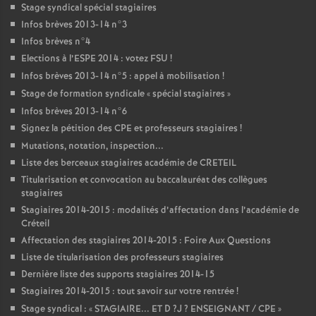
Stage syndical spécial stagiaires
Infos brèves 2013-14 n°3
Infos brèves n°4
Elections à l’
ESPE
2014 : votez
FSU
!
Infos brèves 2013-14 n°5 : appel à mobilisation
!
Stage de formation syndicale «
spécial stagiaires
»
Infos brèves 2013-14 n°6
Signez la pétition des
CPE
et professeurs stagiaires
!
Mutations, notation, inspection...
Liste des berceaux stagiaires académie de
CRETEIL
Titularisation et convocation au baccalauréat des collègues
stagiaires
Stagiaires 2014-2015 : modalités d’affectation dans l’académie de
Créteil
Affectation des stagiaires 2014-2015 : Foire Aux Questions
Liste de titularisation des professeurs stagiaires
Dernière liste des supports stagiaires 2014-15
Stagiaires 2014-2015 : tout savoir sur votre rentrée
!
Stage syndical : «
STAGIAIRE
...
ET
D
?J
?
ENSEIGNANT
/
CPE
»