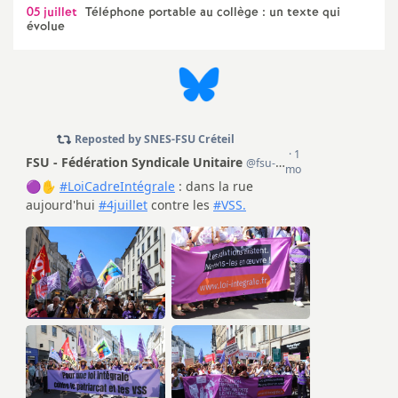
05 juillet
Téléphone portable au collège : un texte qui
é
évolue
O
r
l
é
a
n
s
T