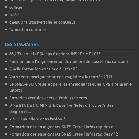
Du retard à prévoir dans la signature des états
VS
collège
lycée
questions transversales et contenus
formation continue
LES STAGIAIRES
66,29% pour la
FSU
aux élections
INSPE
:
MERCI
!
Pétition pour l’augmentation du nombre de postes aux concours
Quelle formation continue à Créteil
?
Vous serez enseignant ou cpe stagiaire à la rentrée 2011
Le
SNES
-
FSU
Créteil appelle les enseignants et les
CPE
à refuser le
tutorat
!
Entretien avec des chefs d’établissements.
UNE
ETUDE
DU
MINISTERE
re
?ve
?le les difficulte
?s des
stagiaires...
Y-a-t-il un pilote dans l’avion
?
Formation des enseignants
SNES
Créteil Infos rapides n°1
Formation des enseignants
SNES
Créteil Infos rapides n°2