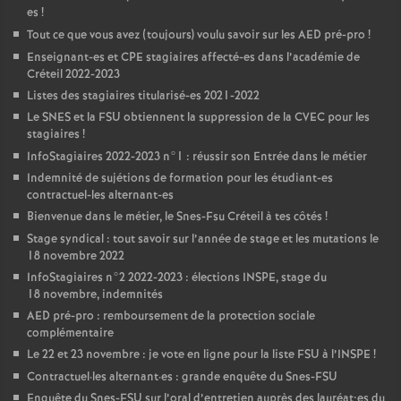
es
!
Tout ce que vous avez (toujours) voulu savoir sur les
AED
pré-pro
!
Enseignant-es et
CPE
stagiaires affecté-es dans l’académie de
Créteil 2022-2023
Listes des stagiaires titularisé-es 2021-2022
Le
SNES
et la
FSU
obtiennent la suppression de la
CVEC
pour les
stagiaires
!
InfoStagiaires 2022-2023 n°1 : réussir son Entrée dans le métier
Indemnité de sujétions de formation pour les étudiant-es
contractuel-les alternant-es
Bienvenue dans le métier, le Snes-Fsu Créteil à tes côtés
!
Stage syndical : tout savoir sur l’année de stage et les mutations le
18 novembre 2022
InfoStagiaires n°2 2022-2023 : élections
INSPE
, stage du
18 novembre, indemnités
AED
pré-pro : remboursement de la protection sociale
complémentaire
Le 22 et 23 novembre : je vote en ligne pour la liste
FSU
à l’
INSPE
!
Contractuel
·
les alternant
·
es : grande enquête du Snes-
FSU
Enquête du Snes-
FSU
sur l’oral d’entretien auprès des lauréat•es du