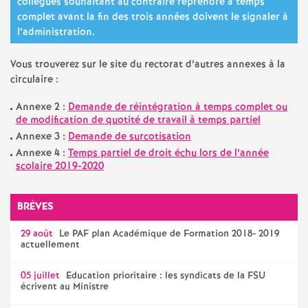
collègues souhaitant au contraire reprendre à temps
e
complet avant la fin des trois années doivent le signaler à
l’administration.
c
Vous trouverez sur le site du rectorat d’autres annexes à la
o
circulaire :
Annexe 2 :
Demande de réintégration à temps complet ou
n
de modification de quotité de travail à temps partiel
Annexe 3 :
Demande de surcotisation
d
Annexe 4 :
Temps partiel de droit échu lors de l’année
scolaire 2019-2020
d
BRÈVES
e
29 août
Le
PAF
plan Académique de Formation 2018- 2019
actuellement
g
05 juillet
Education prioritaire : les syndicats de la
FSU
écrivent au Ministre
r