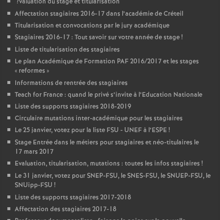
?valuation du stage et titularisation
Affectation stagiaires 2016-17 dans l’académie de Créteil
Titularisation et convocations par le jury académique
Stagiaires 2016-17 : Tout savoir sur votre année de stage
!
Liste de titularisation des stagiaires
Le plan Académique de Formation
PAF
2016/2017 et les stages
«
reformes
»
Informations de rentrée des stagiaires
Teach for France : quand le privé s’invite à l’Education Nationale
Liste des supports stagiaires 2018-2019
Circulaire mutations inter-académique pour les stagiaires
Le 25 janvier, votez pour la liste
FSU
-
UNEF
à l’
ESPE
!
Stage Entrée dans le métiers pour stagiaires et néo-titulaires le
17 mars 2017
Evaluation, titularisation, mutations : toutes les infos stagiaires
!
Le 31 janvier, votez pour
SNEP
-
FSU
, le
SNES
-
FSU
, le
SNUEP
-
FSU
, le
SNUipp-
FSU
!
Liste des supports stagiaires 2017-2018
Affectation des stagiaires 2017-18