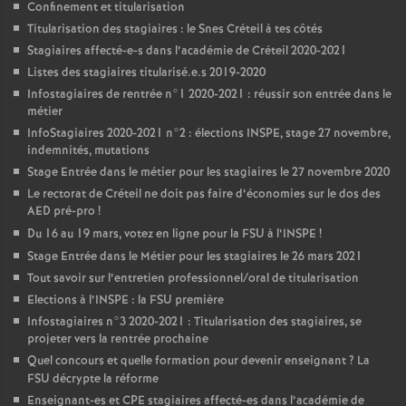
Confinement et titularisation
Titularisation des stagiaires : le Snes Créteil à tes côtés
Stagiaires affecté-e-s dans l’académie de Créteil 2020-2021
Listes des stagiaires titularisé.e.s 2019-2020
Infostagiaires de rentrée n°1 2020-2021 : réussir son entrée dans le
métier
InfoStagiaires 2020-2021 n°2 : élections
INSPE
, stage 27 novembre,
indemnités, mutations
Stage Entrée dans le métier pour les stagiaires le 27 novembre 2020
Le rectorat de Créteil ne doit pas faire d’économies sur le dos des
AED
pré-pro
!
Du 16 au 19 mars, votez en ligne pour la
FSU
à l’
INSPE
!
Stage Entrée dans le Métier pour les stagiaires le 26 mars 2021
Tout savoir sur l’entretien professionnel/oral de titularisation
Elections à l’
INSPE
: la
FSU
première
Infostagiaires n°3 2020-2021 : Titularisation des stagiaires, se
projeter vers la rentrée prochaine
Quel concours et quelle formation pour devenir enseignant
? La
FSU
décrypte la réforme
Enseignant-es et
CPE
stagiaires affecté-es dans l’académie de