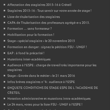
Affectation des stagiaires 2015-16 à Créteil
Stagiaires 2015-16 : Tout savoir sur votre année de stage
!
Liste de titularisation des stagiaires
CAPA
de Titularisation des professeurs agrégé-e-s 2015.
Formation ... sans formateur
?
Mobilisation pour la formation
!
Stage «
spécial stagiaire
» le 20 novembre 2015
Formation en danger : signez la pétition
FSU
-
UNEF
!
EAP
: à fond la précarité
!
Mutations inter-académiques
Audience à l’
ESPE
: charge de travail très importante pour les
stagiaires
Stage «
Entrée dans le métier
» le 21 mars 2016
Infos brèves stagiaires n°4 : audience à l’
ESPE
ENQUETE
CONDITIONS
DE
STAGE
ESPE
DE
L
?
ACADEMIE
DE
CRETEIL
Notation administrative et mutations intra-académiques
Le 24 mars, votez pour la liste
FSU
-
UNEF
à l’
ESPE
!