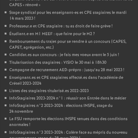
CAPES
«
rénové
»
Stage syndical pour les enseignant-es et
CPE
stagiaires le mardi
14 mars 2023
!
Professeur.e et
CPE
stagiaire : tu as droit de faire grève
!
Étudiant.e en M1
MEEF
: que faire pour le M2
?
Remboursement du trajet pour se rendre à un concours (
CAPES
,
CAPET
, agrégation, etc.)
Candidat.es aux concours : je fais mes voeux avant le 5 juin
!
Titularisation des stagiaires :
VISIO
le 30 mai à 18h30
Campagne de recrutement
AED
-prépro : jusqu’au 28 mai 2023
!
Enseignant.es et
CPE
stagiaires affecté.es dans l’académie de
Créteil 2023-2024
Listes des stagiaires titularisé.es 2022-2023
InfoStagiaires 2023-2024 n°1 : réussir son Entrée dans le métier
InfoStagiaires n°2 2023-2024 : élections
INSPE
, stage du
24 novembre
La
FSU
remporte les élections
INSPE
tenues dans des conditions
anormales
!
InfoStagiaires n°3 2023-2024 : Colère face au mépris du nouveau