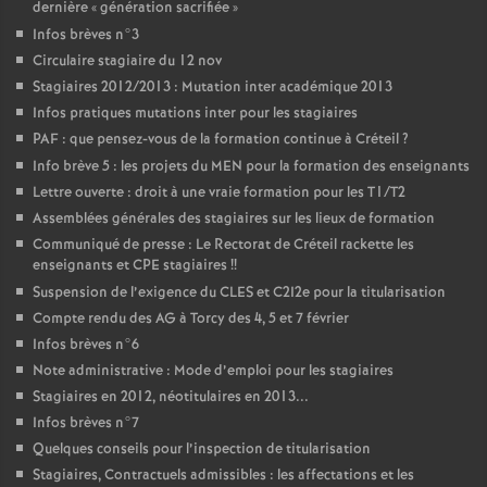
dernière «
génération sacrifiée
»
Infos brèves n°3
Circulaire stagiaire du 12 nov
Stagiaires 2012/2013 : Mutation inter académique 2013
Infos pratiques mutations inter pour les stagiaires
PAF
: que pensez-vous de la formation continue à Créteil
?
Info brève 5 : les projets du
MEN
pour la formation des enseignants
Lettre ouverte : droit à une vraie formation pour les T1/T2
Assemblées générales des stagiaires sur les lieux de formation
Communiqué de presse : Le Rectorat de Créteil rackette les
enseignants et
CPE
stagiaires
!!
Suspension de l’exigence du
CLES
et C2I2e pour la titularisation
Compte rendu des
AG
à Torcy des 4, 5 et 7 février
Infos brèves n°6
Note administrative : Mode d’emploi pour les stagiaires
Stagiaires en 2012, néotitulaires en 2013...
Infos brèves n°7
Quelques conseils pour l’inspection de titularisation
Stagiaires, Contractuels admissibles : les affectations et les