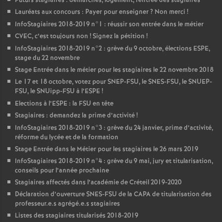
Futurs stagiaires : démarches, logement, rentrée des stagiaires
Lauréats aux concours : Payer pour enseigner
? Non merci
!
InfoStagiaires 2018-2019 n°1 : réussir son entrée dans le métier
CVEC
, c’est toujours non
! Signez la pétition
!
InfoStagiaires 2018-2019 n°2 : grève du 9 octobre, élections
ESPE
,
stage du 22 novembre
Stage Entrée dans le métier pour les stagiaires le 22 novembre 2018
Le 17 et 18 octobre, votez pour
SNEP
-
FSU
, le
SNES
-
FSU
, le
SNUEP
-
FSU
, le SNUipp-
FSU
à l’
ESPE
!
Elections à l’
ESPE
: la
FSU
en tête
Stagiaires : demandez la prime d’activité
!
InfoStagiaires 2018-2019 n°3 : grève du 24 janvier, prime d’activité,
réforme du lycée et de la formation
Stage Entrée dans le Métier pour les stagiaires le 26 mars 2019
InfoStagiaires 2018-2019 n°4 : grève du 9 mai, jury et titularisation,
conseils pour l’année prochaine
Stagiaires affectés dans l’académie de Créteil 2019-2020
Déclaration d’ouverture
SNES
-
FSU
de la
CAPA
de titularisation des
professeur.e.s agrégé.e.s stagiaires
Listes des stagiaires titularisés 2018-2019