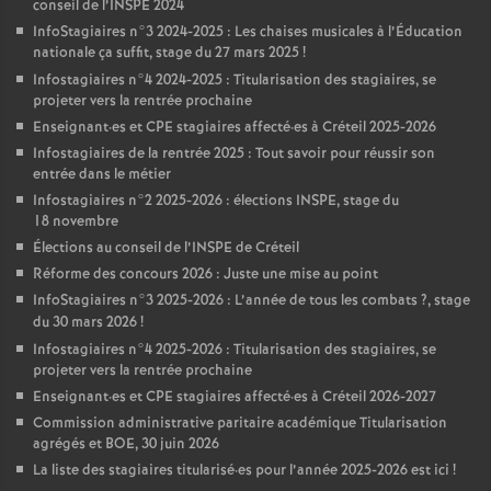
conseil de l’
INSPE
2024
InfoStagiaires n°3 2024-2025 : Les chaises musicales à l’Éducation
nationale ça suffit, stage du 27 mars 2025
!
Infostagiaires n°4 2024-2025 : Titularisation des stagiaires, se
projeter vers la rentrée prochaine
Enseignant
·
es et
CPE
stagiaires affecté
·
es à Créteil 2025-2026
Infostagiaires de la rentrée 2025 : Tout savoir pour réussir son
entrée dans le métier
Infostagiaires n°2 2025-2026 : élections
INSPE
, stage du
18 novembre
Élections au conseil de l’
INSPE
de Créteil
Réforme des concours 2026 : Juste une mise au point
InfoStagiaires n°3 2025-2026 : L’année de tous les combats
?, stage
du 30 mars 2026
!
Infostagiaires n°4 2025-2026 : Titularisation des stagiaires, se
projeter vers la rentrée prochaine
Enseignant
·
es et
CPE
stagiaires affecté
·
es à Créteil 2026-2027
Commission administrative paritaire académique Titularisation
agrégés et
BOE
, 30 juin 2026
La liste des stagiaires titularisé
·
es pour l’année 2025-2026 est ici
!