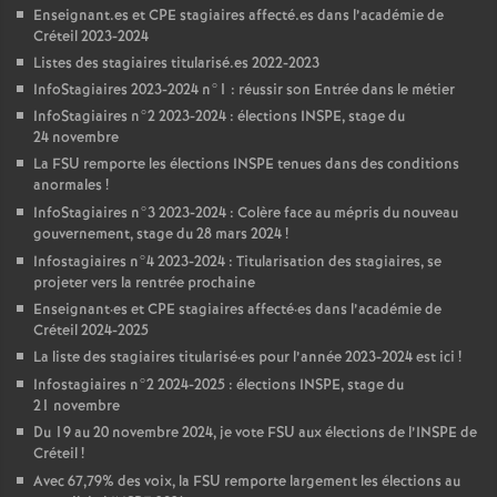
Enseignant.es et
CPE
stagiaires affecté.es dans l’académie de
Créteil 2023-2024
Listes des stagiaires titularisé.es 2022-2023
InfoStagiaires 2023-2024 n°1 : réussir son Entrée dans le métier
InfoStagiaires n°2 2023-2024 : élections
INSPE
, stage du
24 novembre
La
FSU
remporte les élections
INSPE
tenues dans des conditions
anormales
!
InfoStagiaires n°3 2023-2024 : Colère face au mépris du nouveau
gouvernement, stage du 28 mars 2024
!
Infostagiaires n°4 2023-2024 : Titularisation des stagiaires, se
projeter vers la rentrée prochaine
Enseignant
·
es et
CPE
stagiaires affecté
·
es dans l’académie de
Créteil 2024-2025
La liste des stagiaires titularisé
·
es pour l’année 2023-2024 est ici
!
Infostagiaires n°2 2024-2025 : élections
INSPE
, stage du
21 novembre
Du 19 au 20 novembre 2024, je vote
FSU
aux élections de l’
INSPE
de
Créteil
!
Avec 67,79% des voix, la
FSU
remporte largement les élections au