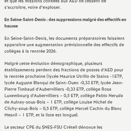
e
et que les missions confiées aux
AED
ne cessent de
s’accroître, voire d’exploser.
s
En Seine-Saint-Denis : des suppressions malgré des effectifs en
hausse
E
En Seine-Saint-Denis, les documents préparatoires faisaient
n
apparaître une augmentation prévisionnelle des effectifs de
collèges à la rentrée 2026.
s
Malgré cette évolution démographique, plusieurs
établissements perdent des fractions de postes d’
AED
pour
e
la rentrée prochaine (lycée Maurice Utrillo de Stains -
1ETP
,
lycée Auguste Blanqui de Saint-Ouen -0,33
ETP
, lycée Jean-
i
Pierre Timbaud d’Aubervilliers -0,33
ETP
, collège Rosa
Luxembourg d’Aubervilliers – 0,5
ETP
, collège Pablo Neruda
g
de Aulnay-sous-Bois – 1
ETP
, collège Louise Michel de
Clichy-sous-Bois – 0,5
ETP
, collège Marcel Cachin du Blanc
Mesnil – 1
ETP
, et la liste est longue).
n
Le secteur
CPE
du
SNES
-
FSU
Créteil dénonce les