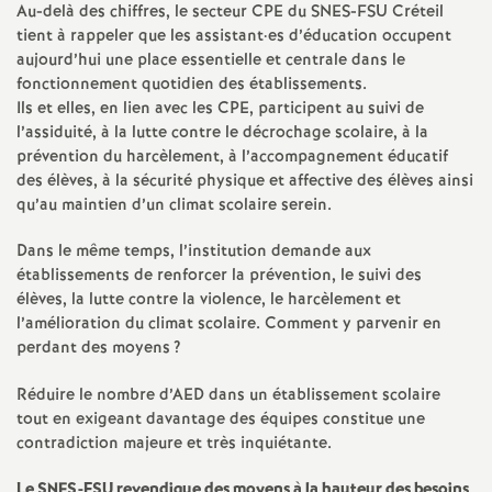
Au-delà des chiffres, le secteur
CPE
du
SNES
-
FSU
Créteil
tient à rappeler que les assistant
·
es d’éducation occupent
o
aujourd’hui une place essentielle et centrale dans le
fonctionnement quotidien des établissements.
u
Ils et elles, en lien avec les
CPE
, participent au suivi de
l’assiduité, à la lutte contre le décrochage scolaire, à la
r
prévention du harcèlement, à l’accompagnement éducatif
des élèves, à la sécurité physique et affective des élèves ainsi
s
qu’au maintien d’un climat scolaire serein.
Dans le même temps, l’institution demande aux
établissements de renforcer la prévention, le suivi des
élèves, la lutte contre la violence, le harcèlement et
l’amélioration du climat scolaire. Comment y parvenir en
perdant des moyens
?
Réduire le nombre d’
AED
dans un établissement scolaire
tout en exigeant davantage des équipes constitue une
contradiction majeure et très inquiétante.
Le
SNES
-
FSU
revendique des moyens à la hauteur des besoins