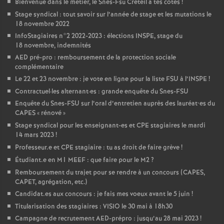
Bienvenue dans le métier, le Snes-Fsu Créteil à tes côtés
!
Stage syndical : tout savoir sur l’année de stage et les mutations le
18 novembre 2022
InfoStagiaires n°2 2022-2023 : élections
INSPE
, stage du
18 novembre, indemnités
AED
pré-pro : remboursement de la protection sociale
complémentaire
Le 22 et 23 novembre : je vote en ligne pour la liste
FSU
à l’
INSPE
!
Contractuel
·
les alternant
·
es : grande enquête du Snes-
FSU
Enquête du Snes-
FSU
sur l’oral d’entretien auprès des lauréat•es du
CAPES
«
rénové
»
Stage syndical pour les enseignant-es et
CPE
stagiaires le mardi
14 mars 2023
!
Professeur.e et
CPE
stagiaire : tu as droit de faire grève
!
Étudiant.e en M1
MEEF
: que faire pour le M2
?
Remboursement du trajet pour se rendre à un concours (
CAPES
,
CAPET
, agrégation, etc.)
Candidat.es aux concours : je fais mes voeux avant le 5 juin
!
Titularisation des stagiaires :
VISIO
le 30 mai à 18h30
Campagne de recrutement
AED
-prépro : jusqu’au 28 mai 2023
!