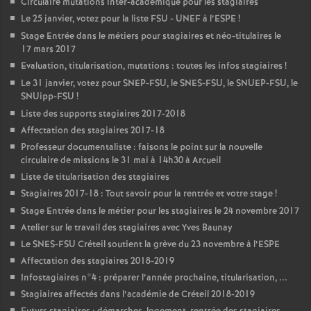
Circulaire mutations inter-académique pour les stagiaires
Le 25 janvier, votez pour la liste
FSU
-
UNEF
à l’
ESPE
!
Stage Entrée dans le métiers pour stagiaires et néo-titulaires le
17 mars 2017
Evaluation, titularisation, mutations : toutes les infos stagiaires
!
Le 31 janvier, votez pour
SNEP
-
FSU
, le
SNES
-
FSU
, le
SNUEP
-
FSU
, le
SNUipp-
FSU
!
Liste des supports stagiaires 2017-2018
Affectation des stagiaires 2017-18
Professeur documentaliste : faisons le point sur la nouvelle
circulaire de missions le 31 mai à 14h30 à Arcueil
Liste de titularisation des stagiaires
Stagiaires 2017-18 : Tout savoir pour la rentrée et votre stage
!
Stage Entrée dans le métier pour les stagiaires le 24 novembre 2017
Atelier sur le travail des stagiaires avec Yves Baunay
Le
SNES
-
FSU
Créteil soutient la grève du 23 novembre à l’
ESPE
Affectation des stagiaires 2018-2019
Infostagiaires n°4 : préparer l’année prochaine, titularisation, ...
Stagiaires affectés dans l’académie de Créteil 2018-2019