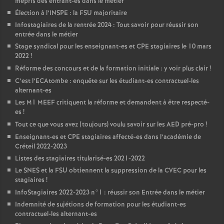
mépris des entrant-es dans le métier
Élection à l’
INSPE
: la
FSU
majoritaire
Infostagiaires de la rentrée 2024 : Tout savoir pour réussir son
entrée dans le métier
Stage syndical pour les enseignant-es et
CPE
stagiaires le 10 mars
2022
!
Réforme des concours et de la formation initiale : y voir plus clair
!
C’est l’ECAtombe : enquête sur les étudiant-es contractuel-les
alternant-es
Les M1
MEEF
critiquent la réforme et demandent à être respecté-
es
!
Tout ce que vous avez (toujours) voulu savoir sur les
AED
pré-pro
!
Enseignant-es et
CPE
stagiaires affecté-es dans l’académie de
Créteil 2022-2023
Listes des stagiaires titularisé-es 2021-2022
Le
SNES
et la
FSU
obtiennent la suppression de la
CVEC
pour les
stagiaires
!
InfoStagiaires 2022-2023 n°1 : réussir son Entrée dans le métier
Indemnité de sujétions de formation pour les étudiant-es
contractuel-les alternant-es