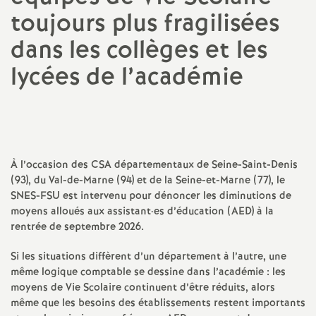
toujours plus fragilisées
a
dans les collèges et les
t
lycées de l’académie
i
o
n
À l’occasion des
CSA
départementaux de Seine-Saint-Denis
(93), du Val-de-Marne (94) et de la Seine-et-Marne (77), le
SNES
-
FSU
est intervenu pour dénoncer les diminutions de
a
moyens alloués aux assistant
·
es d’éducation (
AED
) à la
rentrée de septembre 2026.
l
Si les situations diffèrent d’un département à l’autre, une
même logique comptable se dessine dans l’académie : les
d
moyens de Vie Scolaire continuent d’être réduits, alors
même que les besoins des établissements restent importants