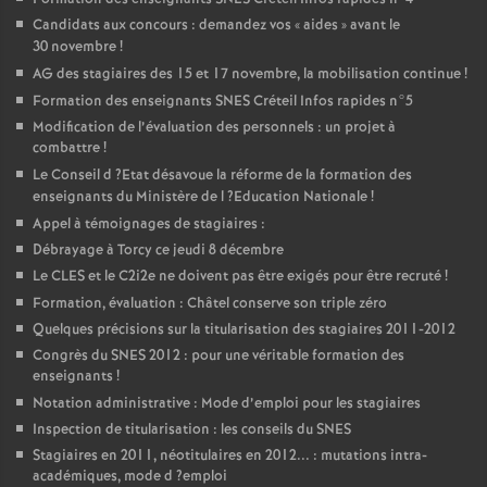
Candidats aux concours : demandez vos «
aides
» avant le
30 novembre
!
AG
des stagiaires des 15 et 17 novembre, la mobilisation continue
!
Formation des enseignants
SNES
Créteil Infos rapides n°5
Modification de l’évaluation des personnels : un projet à
combattre
!
Le Conseil d
?Etat désavoue la réforme de la formation des
enseignants du Ministère de l
?Education Nationale
!
Appel à témoignages de stagiaires :
Débrayage à Torcy ce jeudi 8 décembre
Le
CLES
et le C2i2e ne doivent pas être exigés pour être recruté
!
Formation, évaluation : Châtel conserve son triple zéro
Quelques précisions sur la titularisation des stagiaires 2011-2012
Congrès du
SNES
2012 : pour une véritable formation des
enseignants
!
Notation administrative : Mode d’emploi pour les stagiaires
Inspection de titularisation : les conseils du
SNES
Stagiaires en 2011, néotitulaires en 2012... : mutations intra-
académiques, mode d
?emploi