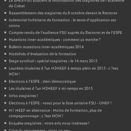
Le
SNES
-
FSU
soutient la mobilisation des stagiaires de l’académie
de Crétei
Rassemblement des stagiaires du 8 octobre devant le Rectorat
Indemnité forfaitaire de formation : le texte d’application est
connu
Compte-rendu de l’audience
FSU
auprès du Rectorat et de l’
ESPE
Mutations inter-académiques : comment ça marche
?
Bulletin mutations inter-académiques 2014
Modalités d’évaluation de la formation
Stage syndical «
spécial stagiaires
» le 16 mars 2015
Lauréats titulaires d
?un
M2MEEF
à temps plein en 2015 : c
?est
NON
!
Elections à l’
ESPE
: déni démocratique
Les titulaires d
?un
M2MEEF
à mi-temps en 2015
Infos stagiaires
!
Elections à l’
ESPE
: votez pour la liste unitaire
FSU
-
UNEF
!
M1
MEEF
en alternance : Moins de formation, plus de
compagnonnage : c
?est
NON
!
Enquête stagiaires : votre avis nous intéresse
!
Crise du recrutement : rions un peu