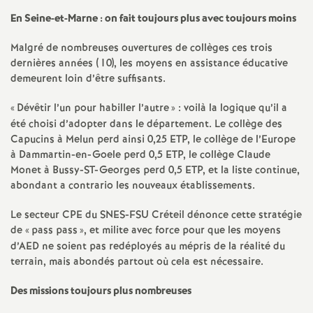
é
En Seine-et-Marne : on fait toujours plus avec toujours moins
Malgré de nombreuses ouvertures de collèges ces trois
O
dernières années (10), les moyens en assistance éducative
demeurent loin d’être suffisants.
r
«
Dévêtir l’un pour habiller l’autre
» : voilà la logique qu’il a
l
été choisi d’adopter dans le département. Le collège des
Capucins à Melun perd ainsi 0,25
ETP
, le collège de l’Europe
à Dammartin-en-Goele perd 0,5
ETP
, le collège Claude
é
Monet à Bussy-
ST
-Georges perd 0,5
ETP
, et la liste continue,
abondant a contrario les nouveaux établissements.
a
Le secteur
CPE
du
SNES
-
FSU
Créteil dénonce cette stratégie
n
de «
pass pass
», et milite avec force pour que les moyens
d’
AED
ne soient pas redéployés au mépris de la réalité du
terrain, mais abondés partout où cela est nécessaire.
s
Des missions toujours plus nombreuses
T