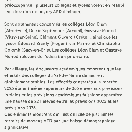
e
préoccupante : plusieurs collèges et lycées voient en réalité
leur dotation de postes
AED
diminuer.
c
Sont notamment concernés les collèges Léon Blum
(Alfortville), Dulcie September (Arcueil), Gustave Monod
o
(Vitry-sur-Seine), Clément Guyard (Créteil), ainsi que les
lycées Édouard Branly (Nogent-sur-Marne) et Christophe
n
Colomb (Sucy-en-Brie). Les collèges Léon Blum et Gustave
Monod relèvent de l’éducation prioritaire.
d
Par ailleurs, les documents académiques montrent que les
effectifs des collèges du Val-de-Marne demeurent
d
globalement stables. Les effectifs constatés à la rentrée
2025 étaient même supérieurs de 385 élèves aux prévisions
e
initiales et les prévisions académiques faisaient apparaître
une hausse de 221 élèves entre les prévisions 2025 et les
prévisions 2026.
g
Ces éléments montrent qu’il est difficile de justifier les
retraits de moyens
AED
par une baisse démographique
r
significative.