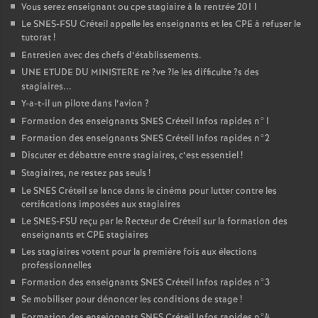
Vous serez enseignant ou cpe stagiaire à la rentrée 2011
Le
SNES
-
FSU
Créteil appelle les enseignants et les
CPE
à refuser le
tutorat
!
Entretien avec des chefs d’établissements.
UNE
ETUDE
DU
MINISTERE
re
?ve
?le les difficulte
?s des
stagiaires...
Y-a-t-il un pilote dans l’avion
?
Formation des enseignants
SNES
Créteil Infos rapides n°1
Formation des enseignants
SNES
Créteil Infos rapides n°2
Discuter et débattre entre stagiaires, c’est essentiel
!
Stagiaires, ne restez pas seuls
!
Le
SNES
Créteil se lance dans le cinéma pour lutter contre les
certifications imposées aux stagiaires
Le
SNES
-
FSU
reçu par le Recteur de Créteil sur la formation des
enseignants et
CPE
stagiaires
Les stagiaires votent pour la première fois aux élections
professionnelles
Formation des enseignants
SNES
Créteil Infos rapides n°3
Se mobiliser pour dénoncer les conditions de stage
!
Formation des enseignants
SNES
Créteil Infos rapides n°4