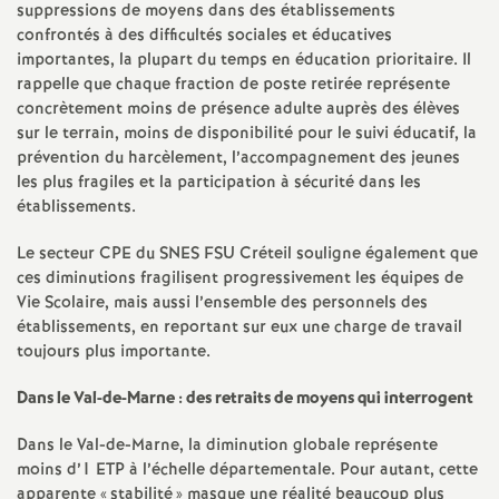
e
suppressions de moyens dans des établissements
confrontés à des difficultés sociales et éducatives
m
importantes, la plupart du temps en éducation prioritaire. Il
rappelle que chaque fraction de poste retirée représente
concrètement moins de présence adulte auprès des élèves
e
sur le terrain, moins de disponibilité pour le suivi éducatif, la
prévention du harcèlement, l’accompagnement des jeunes
n
les plus fragiles et la participation à sécurité dans les
établissements.
t
Le secteur
CPE
du
SNES
FSU
Créteil souligne également que
ces diminutions fragilisent progressivement les équipes de
s
Vie Scolaire, mais aussi l’ensemble des personnels des
établissements, en reportant sur eux une charge de travail
d
toujours plus importante.
e
Dans le Val-de-Marne : des retraits de moyens qui interrogent
Dans le Val-de-Marne, la diminution globale représente
S
moins d’1
ETP
à l’échelle départementale. Pour autant, cette
apparente «
stabilité
» masque une réalité beaucoup plus