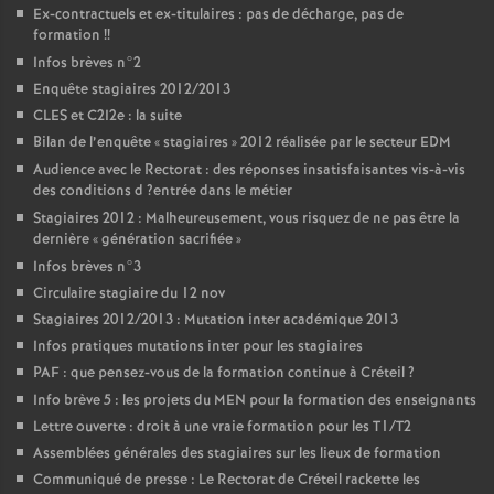
Ex-contractuels et ex-titulaires : pas de décharge, pas de
formation
!!
Infos brèves n°2
Enquête stagiaires 2012/2013
CLES
et C2I2e : la suite
Bilan de l’enquête «
stagiaires
» 2012 réalisée par le secteur
EDM
Audience avec le Rectorat : des réponses insatisfaisantes vis-à-vis
des conditions d
?entrée dans le métier
Stagiaires 2012 : Malheureusement, vous risquez de ne pas être la
dernière «
génération sacrifiée
»
Infos brèves n°3
Circulaire stagiaire du 12 nov
Stagiaires 2012/2013 : Mutation inter académique 2013
Infos pratiques mutations inter pour les stagiaires
PAF
: que pensez-vous de la formation continue à Créteil
?
Info brève 5 : les projets du
MEN
pour la formation des enseignants
Lettre ouverte : droit à une vraie formation pour les T1/T2
Assemblées générales des stagiaires sur les lieux de formation
Communiqué de presse : Le Rectorat de Créteil rackette les