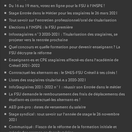
Du 16 au 19 mars, votez en ligne pour la
FSU
à l’
INSPE
!
Stage Entrée dans le Métier pour les stagiaires le 26 mars 2021
Tout savoir sur l’entretien professionnel/oral de titularisation
Elections à l’
INSPE
: la
FSU
première
Infostagiaires n°3 2020-2021 : Titularisation des stagiaires, se
projeter vers la rentrée prochaine
Quel concours et quelle formation pour devenir enseignant
? La
FSU
décrypte la réforme
Enseignant-es et
CPE
stagiaires affecté-es dans l’académie de
Créteil 2021-2022
Contractuel-les alternant-es : le
SNES
-
FSU
Créteil à tes côtés
!
Listes des stagiaires titularisé.e.s 2020-2021
InfoStagiaires 2021-2022 n°1 : réussir son Entrée dans le métier
La
FSU
demande le remboursement des frais de déplacements des
étudiant-es contractuel-les alternant-es
!
AED
pré-pro : dates de versement du salaire
Stage syndical : tout savoir sur l’année de stage le 26 novembre
2021
Communiqué : Fiasco de la réforme de la formation initiale et