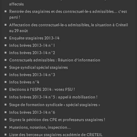
affectés
Rentrée des stagiaires et des contractuel-le-s admissibles... c’est
parti
!
Affectation des contractuel-le-s admissibles, la situation à Créteil
au 29 août
Enquête stagiaires 2013-14
Infos brèves 2013-14 n°1
Infos brèves 2013-14 n°2
Contractuels admissibles : Réunion d’information
Stage syndical spécial stagiaires
Infos brèves 2013-14 n°3
Infos brèves n°4
Elections à l’
ESPE
2014 : votez
FSU
!
Infos brèves 2013-14 n°5 : appel à mobilisation
!
Stage de formation syndicale «
spécial stagiaires
»
Infos brèves 2013-14 n°6
Signez la pétition des
CPE
et professeurs stagiaires
!
Mutations, notation, inspection...
Liste des berceaux stagiaires académie de
CRETEIL