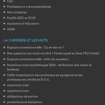
Cpe
Professeur-e-s documentalistes
Non-titulaires
PsyEN-
EDO
et
DCIO
Assistants d’éducation
AESH
LA CARRIÈRE ET LES MUTS
Rupture conventionnelle : Où en est-on
?
Des questions sur votre carrière
? Faites appel au Snes
FSU
Créteil.
Rupture conventionnelle : enfin du nouveau
!
Mutations intra-académiques 2024 : vérification des voeux et
barèmes
CAPA
titularisation des professeur.es agrégé.es et des
professeur.es certifié.es
B.O.E.
mutations inter
mutations intra
obligations de service
promotions et évaluation