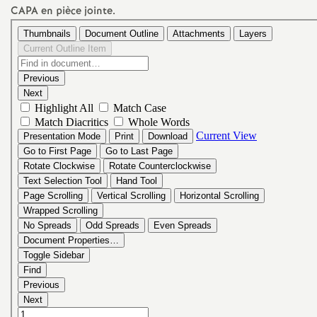
e
CAPA
en pièce jointe.
c
o
n
d
d
e
g
r