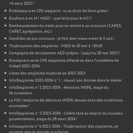
14 mars 2023
!
Professeur.e et
CPE
stagiaire : tu as droit de faire grève
!
Étudiant.e en M1
MEEF
: que faire pour le M2
?
Remboursement du trajet pour se rendre à un concours (
CAPES
,
CAPET
, agrégation, etc.)
Candidat.es aux concours : je fais mes voeux avant le 5 juin
!
Titularisation des stagiaires :
VISIO
le 30 mai à 18h30
Campagne de recrutement
AED
-prépro : jusqu’au 28 mai 2023
!
Enseignant.es et
CPE
stagiaires affecté.es dans l’académie de
Créteil 2023-2024
Listes des stagiaires titularisé.es 2022-2023
InfoStagiaires 2023-2024 n°1 : réussir son Entrée dans le métier
InfoStagiaires n°2 2023-2024 : élections
INSPE
, stage du
24 novembre
La
FSU
remporte les élections
INSPE
tenues dans des conditions
anormales
!
InfoStagiaires n°3 2023-2024 : Colère face au mépris du nouveau
gouvernement, stage du 28 mars 2024
!
Infostagiaires n°4 2023-2024 : Titularisation des stagiaires, se
projeter vers la rentrée prochaine