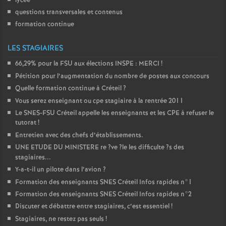
lycée
questions transversales et contenus
formation continue
LES STAGIAIRES
66,29% pour la
FSU
aux élections
INSPE
:
MERCI
!
Pétition pour l’augmentation du nombre de postes aux concours
Quelle formation continue à Créteil
?
Vous serez enseignant ou cpe stagiaire à la rentrée 2011
Le
SNES
-
FSU
Créteil appelle les enseignants et les
CPE
à refuser le
tutorat
!
Entretien avec des chefs d’établissements.
UNE
ETUDE
DU
MINISTERE
re
?ve
?le les difficulte
?s des
stagiaires...
Y-a-t-il un pilote dans l’avion
?
Formation des enseignants
SNES
Créteil Infos rapides n°1
Formation des enseignants
SNES
Créteil Infos rapides n°2
Discuter et débattre entre stagiaires, c’est essentiel
!
Stagiaires, ne restez pas seuls
!