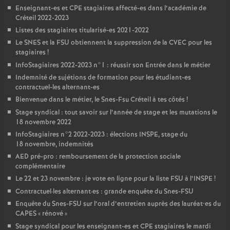
Enseignant-es et
CPE
stagiaires affecté-es dans l’académie de
Créteil 2022-2023
Listes des stagiaires titularisé-es 2021-2022
Le
SNES
et la
FSU
obtiennent la suppression de la
CVEC
pour les
stagiaires
!
InfoStagiaires 2022-2023 n°1 : réussir son Entrée dans le métier
Indemnité de sujétions de formation pour les étudiant-es
contractuel-les alternant-es
Bienvenue dans le métier, le Snes-Fsu Créteil à tes côtés
!
Stage syndical : tout savoir sur l’année de stage et les mutations le
18 novembre 2022
InfoStagiaires n°2 2022-2023 : élections
INSPE
, stage du
18 novembre, indemnités
AED
pré-pro : remboursement de la protection sociale
complémentaire
Le 22 et 23 novembre : je vote en ligne pour la liste
FSU
à l’
INSPE
!
Contractuel
·
les alternant
·
es : grande enquête du Snes-
FSU
Enquête du Snes-
FSU
sur l’oral d’entretien auprès des lauréat•es du
CAPES
«
rénové
»
Stage syndical pour les enseignant-es et
CPE
stagiaires le mardi