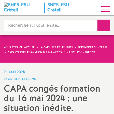
SNES
-
FSU
S
Créteil
y
Reche
n
d
VOUS ÊTES ICI :
ACCUEIL
LA CARRIÈRE ET LES MUTS
FORMATION CONTINUE
CAPA
CONGÉS FORMATION DU 16 MAI 2024 : UNE SITUATION INÉDITE.
i
c
21 MAI 2024
LA CARRIÈRE ET LES MUTS
a
CAPA
congés formation
du 16 mai 2024 : une
t
situation inédite.
N