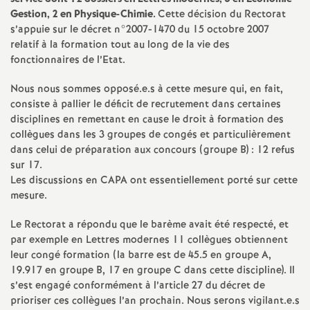
e
Gestion, 2 en Physique-Chimie.
Cette décision du Rectorat
s
s’appuie sur le décret n°2007-1470 du 15 octobre 2007
relatif à la formation tout au long de la vie des
fonctionnaires de l’Etat.
E
Nous nous sommes opposé.e.s à cette mesure qui, en fait,
n
consiste à pallier le déficit de recrutement dans certaines
disciplines en remettant en cause le droit à formation des
s
collègues dans les 3 groupes de congés et particulièrement
dans celui de préparation aux concours (groupe B) : 12 refus
sur 17.
e
Les discussions en
CAPA
ont essentiellement porté sur cette
mesure.
i
Le Rectorat a répondu que le barème avait été respecté, et
g
par exemple en Lettres modernes 11 collègues obtiennent
leur congé formation (la barre est de 45.5 en groupe A,
19.917 en groupe B, 17 en groupe C dans cette discipline). Il
n
s’est engagé conformément à l’article 27 du décret de
prioriser ces collègues l’an prochain. Nous serons vigilant.e.s