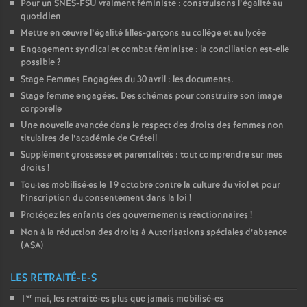
Pour un
SNES
-
FSU
vraiment féministe : construisons l’égalité au
quotidien
Mettre en œuvre l’égalité filles-garçons au collège et au lycée
Engagement syndical et combat féministe : la conciliation est-elle
possible
?
Stage Femmes Engagées du 30 avril : les documents.
Stage femme engagées. Des schémas pour construire son image
corporelle
Une nouvelle avancée dans le respect des droits des femmes non
titulaires de l’académie de Créteil
Supplément grossesse et parentalités : tout comprendre sur mes
droits
!
Tou
·
tes mobilisé
·
es le 19 octobre contre la culture du viol et pour
l’inscription du consentement dans la loi
!
Protégez les enfants des gouvernements réactionnaires
!
Non à la réduction des droits à Autorisations spéciales d’absence
(
ASA
)
LES RETRAITÉ-E-S
er
1
mai, les retraité-es plus que jamais mobilisé-es