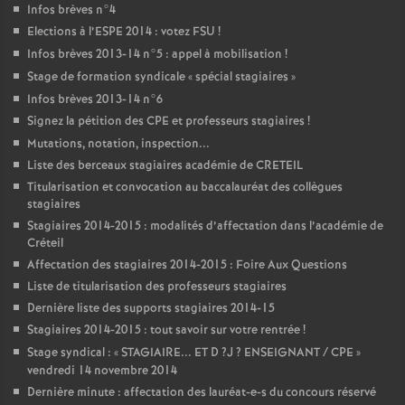
Infos brèves n°4
Elections à l’
ESPE
2014 : votez
FSU
!
Infos brèves 2013-14 n°5 : appel à mobilisation
!
Stage de formation syndicale «
spécial stagiaires
»
Infos brèves 2013-14 n°6
Signez la pétition des
CPE
et professeurs stagiaires
!
Mutations, notation, inspection...
Liste des berceaux stagiaires académie de
CRETEIL
Titularisation et convocation au baccalauréat des collègues
stagiaires
Stagiaires 2014-2015 : modalités d’affectation dans l’académie de
Créteil
Affectation des stagiaires 2014-2015 : Foire Aux Questions
Liste de titularisation des professeurs stagiaires
Dernière liste des supports stagiaires 2014-15
Stagiaires 2014-2015 : tout savoir sur votre rentrée
!
Stage syndical : «
STAGIAIRE
...
ET
D
?J
?
ENSEIGNANT
/
CPE
»
vendredi 14 novembre 2014
Dernière minute : affectation des lauréat-e-s du concours réservé