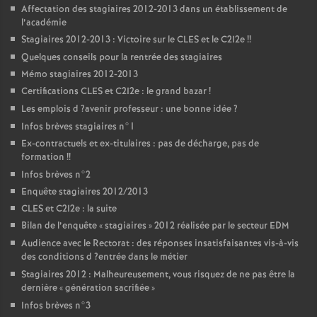
Affectation des stagiaires 2012-2013 dans un établissement de
l’académie
Stagiaires 2012-2013 : Victoire sur le
CLES
et le C2I2e
!!
Quelques conseils pour la rentrée des stagiaires
Mémo stagiaires 2012-2013
Certifications
CLES
et C2I2e : le grand bazar
!
Les emplois d
?avenir professeur : une bonne idée
?
Infos brèves stagiaires n°1
Ex-contractuels et ex-titulaires : pas de décharge, pas de
formation
!!
Infos brèves n°2
Enquête stagiaires 2012/2013
CLES
et C2I2e : la suite
Bilan de l’enquête «
stagiaires
» 2012 réalisée par le secteur
EDM
Audience avec le Rectorat : des réponses insatisfaisantes vis-à-vis
des conditions d
?entrée dans le métier
Stagiaires 2012 : Malheureusement, vous risquez de ne pas être la
dernière «
génération sacrifiée
»
Infos brèves n°3