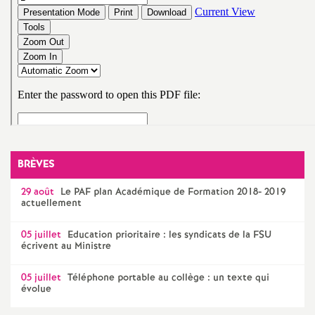
é
O
r
l
é
BRÈVES
29 août
Le
PAF
plan Académique de Formation 2018- 2019
a
actuellement
n
05 juillet
Education prioritaire : les syndicats de la
FSU
écrivent au Ministre
s
05 juillet
Téléphone portable au collège : un texte qui
évolue
T