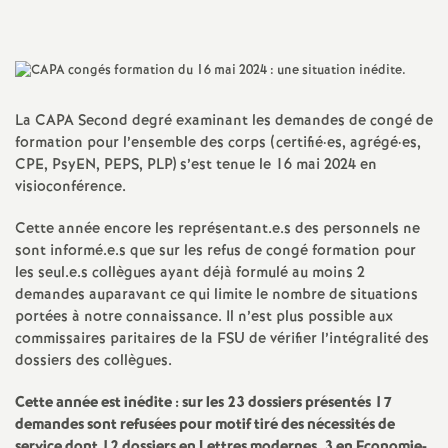
a
t
La
CAPA
Second degré examinant les demandes de congé de
i
formation pour l’ensemble des corps (certifié
·
es, agrégé
·
es,
CPE
, PsyEN,
PEPS
,
PLP
) s’est tenue le 16 mai 2024 en
o
visioconférence.
Cette année encore les représentant.e.s des personnels ne
n
sont informé.e.s que sur les refus de congé formation pour
les seul.e.s collègues ayant déjà formulé au moins 2
a
demandes auparavant ce qui limite le nombre de situations
portées à notre connaissance. Il n’est plus possible aux
l
commissaires paritaires de la
FSU
de vérifier l’intégralité des
dossiers des collègues.
d
Cette année est inédite : sur les 23 dossiers présentés 17
demandes sont refusées pour motif tiré des nécessités de
service dont 12 dossiers en Lettres modernes, 3 en Economie-