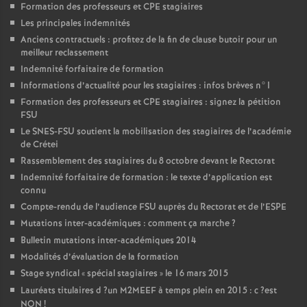
Formation des professeurs et
CPE
stagiaires
Les principales indemnités
Anciens contractuels : profitez de la fin de clause butoir pour un
meilleur reclassement
Indemnité forfaitaire de formation
Informations d’actualité pour les stagiaires : infos brèves n°1
Formation des professeurs et
CPE
stagiaires : signez la pétition
FSU
Le
SNES
-
FSU
soutient la mobilisation des stagiaires de l’académie
de Crétei
Rassemblement des stagiaires du 8 octobre devant le Rectorat
Indemnité forfaitaire de formation : le texte d’application est
connu
Compte-rendu de l’audience
FSU
auprès du Rectorat et de l’
ESPE
Mutations inter-académiques : comment ça marche
?
Bulletin mutations inter-académiques 2014
Modalités d’évaluation de la formation
Stage syndical «
spécial stagiaires
» le 16 mars 2015
Lauréats titulaires d
?un
M2MEEF
à temps plein en 2015 : c
?est
NON
!