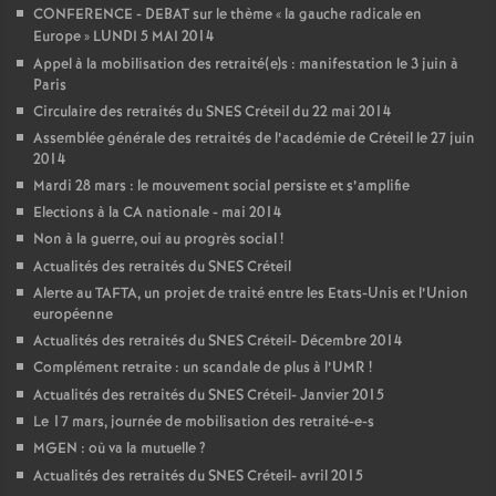
CONFERENCE
-
DEBAT
sur le thème «
la gauche radicale en
Europe
»
LUNDI
5
MAI
2014
Appel à la mobilisation des retraité(e)s : manifestation le 3 juin à
Paris
Circulaire des retraités du
SNES
Créteil du 22 mai 2014
Assemblée générale des retraités de l’académie de Créteil le 27 juin
2014
Mardi 28 mars : le mouvement social persiste et s’amplifie
Elections à la
CA
nationale - mai 2014
Non à la guerre, oui au progrès social
!
Actualités des retraités du
SNES
Créteil
Alerte au
TAFTA
, un projet de traité entre les Etats-Unis et l’Union
européenne
Actualités des retraités du
SNES
Créteil- Décembre 2014
Complément retraite : un scandale de plus à l’
UMR
!
Actualités des retraités du
SNES
Créteil- Janvier 2015
Le 17 mars, journée de mobilisation des retraité-e-s
MGEN
: où va la mutuelle
?
Actualités des retraités du
SNES
Créteil- avril 2015