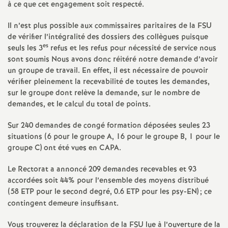
e
à ce que cet engagement soit respecté.
Il n’est plus possible aux commissaires paritaires de la
m
FSU
de vérifier l’intégralité des dossiers des collègues puisque
es
seuls les 3
refus et les refus pour nécessité de service nous
e
sont soumis Nous avons donc réitéré notre demande d’avoir
un groupe de travail. En effet, il est nécessaire de pouvoir
n
vérifier pleinement la recevabilité de toutes les demandes,
sur le groupe dont relève la demande, sur le nombre de
t
demandes, et le calcul du total de points.
Sur 240 demandes de congé formation déposées seules 23
s
situations (6 pour le groupe A, 16 pour le groupe B, 1 pour le
groupe C) ont été vues en
CAPA
.
d
Le Rectorat a annoncé 209 demandes recevables et 93
accordées soit 44% pour l’ensemble des moyens distribué
e
(58
ETP
pour le second degré, 0.6
ETP
pour les psy-
EN
)
; ce
contingent demeure insuffisant.
S
Vous trouverez la déclaration de la
FSU
lue à l’ouverture de la