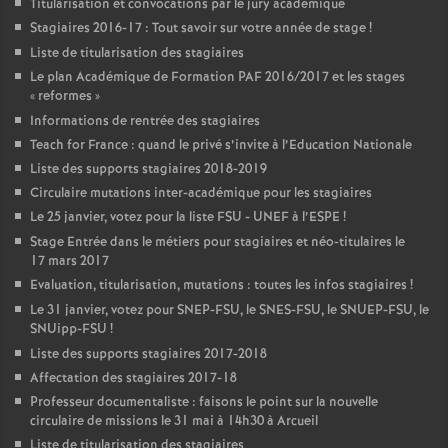
Titularisation et convocations par le jury académique
Stagiaires 2016-17 : Tout savoir sur votre année de stage
!
Liste de titularisation des stagiaires
Le plan Académique de Formation
PAF
2016/2017 et les stages
«
reformes
»
Informations de rentrée des stagiaires
Teach for France : quand le privé s’invite à l’Education Nationale
Liste des supports stagiaires 2018-2019
Circulaire mutations inter-académique pour les stagiaires
Le 25 janvier, votez pour la liste
FSU
-
UNEF
à l’
ESPE
!
Stage Entrée dans le métiers pour stagiaires et néo-titulaires le
17 mars 2017
Evaluation, titularisation, mutations : toutes les infos stagiaires
!
Le 31 janvier, votez pour
SNEP
-
FSU
, le
SNES
-
FSU
, le
SNUEP
-
FSU
, le
SNUipp-
FSU
!
Liste des supports stagiaires 2017-2018
Affectation des stagiaires 2017-18
Professeur documentaliste : faisons le point sur la nouvelle
circulaire de missions le 31 mai à 14h30 à Arcueil
Liste de titularisation des stagiaires