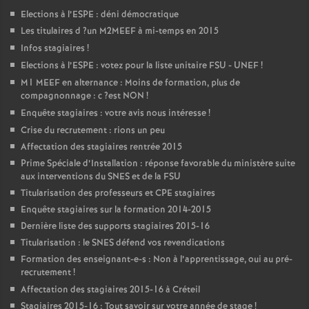
Elections à l’
ESPE
: déni démocratique
Les titulaires d
?un
M2MEEF
à mi-temps en 2015
Infos stagiaires
!
Elections à l’
ESPE
: votez pour la liste unitaire
FSU
-
UNEF
!
M1
MEEF
en alternance : Moins de formation, plus de
compagnonnage : c
?est
NON
!
Enquête stagiaires : votre avis nous intéresse
!
Crise du recrutement : rions un peu
Affectation des stagiaires rentrée 2015
Prime Spéciale d’Installation : réponse favorable du ministère suite
aux interventions du
SNES
et de la
FSU
Titularisation des professeurs et
CPE
stagiaires
Enquête stagiaires sur la formation 2014-2015
Dernière liste des supports stagiaires 2015-16
Titularisation : le
SNES
défend vos revendications
Formation des enseignant-e-s : Non à l’apprentissage, oui au pré-
recrutement
!
Affectation des stagiaires 2015-16 à Créteil
Stagiaires 2015-16 : Tout savoir sur votre année de stage
!