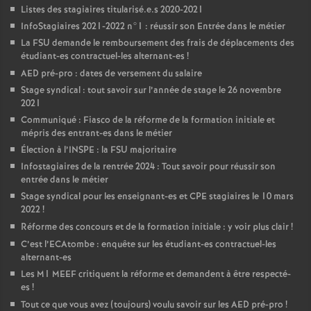
Listes des stagiaires titularisé.e.s 2020-2021
InfoStagiaires 2021-2022 n°1 : réussir son Entrée dans le métier
La
FSU
demande le remboursement des frais de déplacements des
étudiant-es contractuel-les alternant-es
!
AED
pré-pro : dates de versement du salaire
Stage syndical : tout savoir sur l’année de stage le 26 novembre
2021
Communiqué : Fiasco de la réforme de la formation initiale et
mépris des entrant-es dans le métier
Élection à l’
INSPE
: la
FSU
majoritaire
Infostagiaires de la rentrée 2024 : Tout savoir pour réussir son
entrée dans le métier
Stage syndical pour les enseignant-es et
CPE
stagiaires le 10 mars
2022
!
Réforme des concours et de la formation initiale : y voir plus clair
!
C’est l’ECAtombe : enquête sur les étudiant-es contractuel-les
alternant-es
Les M1
MEEF
critiquent la réforme et demandent à être respecté-
es
!
Tout ce que vous avez (toujours) voulu savoir sur les
AED
pré-pro
!