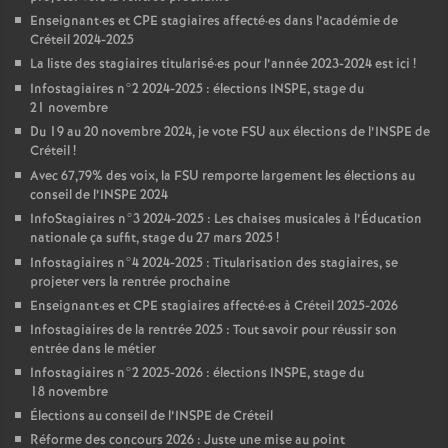
Enseignant
·
es et
CPE
stagiaires affecté
·
es dans l’académie de
Créteil 2024-2025
La liste des stagiaires titularisé
·
es pour l’année 2023-2024 est ici
!
Infostagiaires n°2 2024-2025 : élections
INSPE
, stage du
21 novembre
Du 19 au 20 novembre 2024, je vote
FSU
aux élections de l’
INSPE
de
Créteil
!
Avec 67,79% des voix, la
FSU
remporte largement les élections au
conseil de l’
INSPE
2024
InfoStagiaires n°3 2024-2025 : Les chaises musicales à l’Éducation
nationale ça suffit, stage du 27 mars 2025
!
Infostagiaires n°4 2024-2025 : Titularisation des stagiaires, se
projeter vers la rentrée prochaine
Enseignant
·
es et
CPE
stagiaires affecté
·
es à Créteil 2025-2026
Infostagiaires de la rentrée 2025 : Tout savoir pour réussir son
entrée dans le métier
Infostagiaires n°2 2025-2026 : élections
INSPE
, stage du
18 novembre
Élections au conseil de l’
INSPE
de Créteil
Réforme des concours 2026 : Juste une mise au point