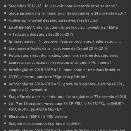
Stagiaires 2017-18 : Tout savoir pour la rentrée et votre stage
!
Stage Entrée dans le métier pour les stagiaires le 24 novembre 2017
Atelier sur le travail des stagiaires avec Yves Baunay
Le
SNES
-
FSU
Créteil soutient la grève du 23 novembre à l’
ESPE
Affectation des stagiaires 2018-2019
Infostagiaires n°4 : préparer l’année prochaine, titularisation, ...
Stagiaires affectés dans l’académie de Créteil 2018-2019
Futurs stagiaires : démarches, logement, rentrée des stagiaires
Lauréats aux concours : Payer pour enseigner
? Non merci
!
InfoStagiaires 2018-2019 n°1 : réussir son entrée dans le métier
CVEC
, c’est toujours non
! Signez la pétition
!
InfoStagiaires 2018-2019 n°2 : grève du 9 octobre, élections
ESPE
,
stage du 22 novembre
Stage Entrée dans le métier pour les stagiaires le 22 novembre 2018
Le 17 et 18 octobre, votez pour
SNEP
-
FSU
, le
SNES
-
FSU
, le
SNUEP
-
FSU
, le SNUipp-
FSU
à l’
ESPE
!
Elections à l’
ESPE
: la
FSU
en tête
Stagiaires : demandez la prime d’activité
!