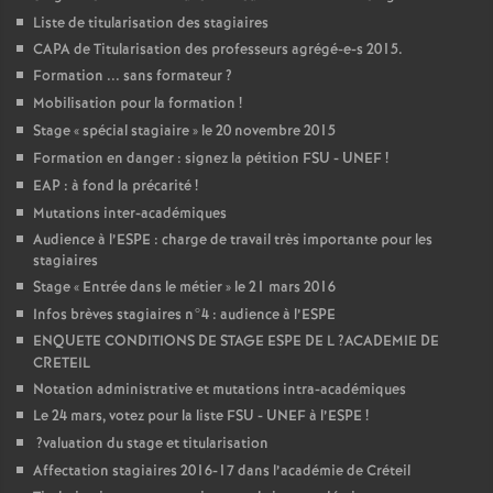
Liste de titularisation des stagiaires
CAPA
de Titularisation des professeurs agrégé-e-s 2015.
Formation ... sans formateur
?
Mobilisation pour la formation
!
Stage «
spécial stagiaire
» le 20 novembre 2015
Formation en danger : signez la pétition
FSU
-
UNEF
!
EAP
: à fond la précarité
!
Mutations inter-académiques
Audience à l’
ESPE
: charge de travail très importante pour les
stagiaires
Stage «
Entrée dans le métier
» le 21 mars 2016
Infos brèves stagiaires n°4 : audience à l’
ESPE
ENQUETE
CONDITIONS
DE
STAGE
ESPE
DE
L
?
ACADEMIE
DE
CRETEIL
Notation administrative et mutations intra-académiques
Le 24 mars, votez pour la liste
FSU
-
UNEF
à l’
ESPE
!
?valuation du stage et titularisation
Affectation stagiaires 2016-17 dans l’académie de Créteil