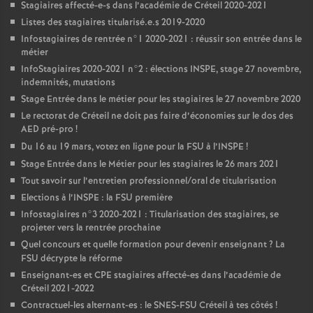
Stagiaires affecté-e-s dans l’académie de Créteil 2020-2021
Listes des stagiaires titularisé.e.s 2019-2020
Infostagiaires de rentrée n°1 2020-2021 : réussir son entrée dans le
métier
InfoStagiaires 2020-2021 n°2 : élections
INSPE
, stage 27 novembre,
indemnités, mutations
Stage Entrée dans le métier pour les stagiaires le 27 novembre 2020
Le rectorat de Créteil ne doit pas faire d’économies sur le dos des
AED
pré-pro
!
Du 16 au 19 mars, votez en ligne pour la
FSU
à l’
INSPE
!
Stage Entrée dans le Métier pour les stagiaires le 26 mars 2021
Tout savoir sur l’entretien professionnel/oral de titularisation
Elections à l’
INSPE
: la
FSU
première
Infostagiaires n°3 2020-2021 : Titularisation des stagiaires, se
projeter vers la rentrée prochaine
Quel concours et quelle formation pour devenir enseignant
? La
FSU
décrypte la réforme
Enseignant-es et
CPE
stagiaires affecté-es dans l’académie de
Créteil 2021-2022
Contractuel-les alternant-es : le
SNES
-
FSU
Créteil à tes côtés
!